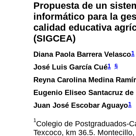
Propuesta de un siste
informático para la ge
calidad educativa agrí
(SIGCEA)
1
Diana Paola Barrera Velasco
1
§
José Luis García Cué
Reyna Carolina Medina Ramír
Eugenio Eliseo Santacruz de
1
Juan José Escobar Aguayo
1
Colegio de Postgraduados-Ca
Texcoco, km 36.5. Montecillo