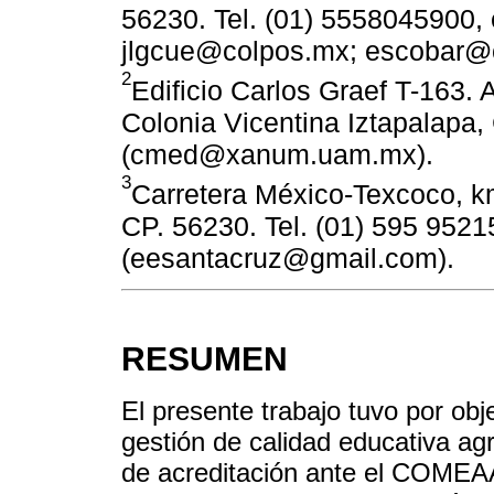
56230. Tel. (01) 5558045900, 
jlgcue@colpos.mx; escobar@
2
Edificio Carlos Graef T-163. 
Colonia Vicentina Iztapalapa,
(cmed@xanum.uam.mx).
3
Carretera México-Texcoco, k
CP. 56230. Tel. (01) 595 9521
(eesantacruz@gmail.com).
RESUMEN
El presente trabajo tuvo por obj
gestión de calidad educativa a
de acreditación ante el COMEAA