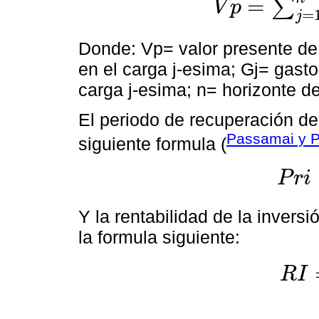
=
∑
V
p
V
p
=
∑
j
=
1
n
I
j
1
+
i
n
-
G
j
1
+
=
i
n
j
Donde: Vp= valor presente de l
en el carga j-esima; Gj= gasto
carga j-esima; n= horizonte d
El periodo de recuperación de 
Passamai y 
siguiente formula (
P
r
i
P
r
i
=
I
n
v
e
r
Y la rentabilidad de la invers
la formula siguiente:
R
I
R
I
=
B
e
n