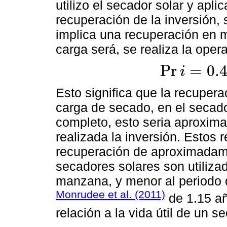
utilizo el secador solar y apl
recuperación de la inversión, 
implica una recuperación en 
carga será, se realiza la oper
Pr
=
0.
i
Pr
i
=
0.435
*
25
=
10.87
Esto significa que la recupera
carga de secado, en el secado
completo, esto seria aproxim
realizada la inversión. Estos 
recuperación de aproximadam
secadores solares son utiliza
manzana, y menor al periodo 
Monrudee et al. (2011)
de 1.15 añ
relación a la vida útil de un s