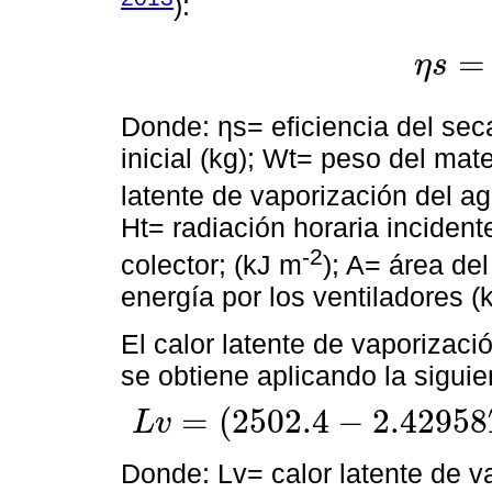
):
=
η
s
η
s
=
W
o
-
W
t
Donde: ƞs= eficiencia del sec
inicial (kg); Wt= peso del mate
latente de vaporización del a
Ht= radiación horaria incidente
-2
colector; (kJ m
); A= área del
energía por los ventiladores (k
El calor latente de vaporizaci
se obtiene aplicando la sigui
=
(
2502.4
−
2.42958
L
v
L
v
=
2502.4
-
2.42958
T
1
+
1.44408
e
x
p
-
21.5011
M
Donde: Lv= calor latente de v