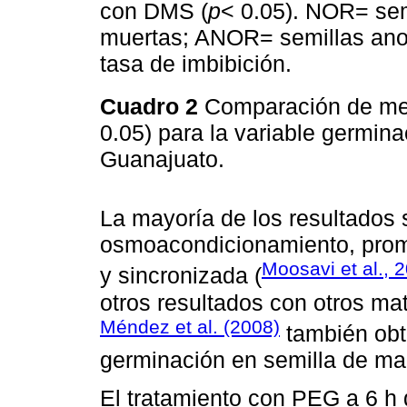
con DMS (
p
< 0.05). NOR= se
muertas; ANOR= semillas ano
tasa de imbibición.
Cuadro 2
Comparación de me
0.05) para la variable germin
Guanajuato.
La mayoría de los resultados 
osmoacondicionamiento, prom
Moosavi et al., 
y sincronizada (
otros resultados con otros ma
Méndez et al. (2008)
también obt
germinación en semilla de ma
El tratamiento con PEG a 6 h d