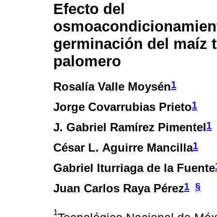
Efecto del
osmoacondicionamient
germinación del maíz t
palomero
1
Rosalía Valle Moysén
1
Jorge Covarrubias Prieto
1
J. Gabriel Ramírez Pimentel
1
César L. Aguirre Mancilla
Gabriel Iturriaga de la Fuente
1
§
Juan Carlos Raya Pérez
1