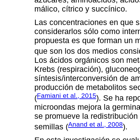
málico, cítrico y succínico.
Las concentraciones en que s
considerarlos sólo como inter
propuesta es que forman un med
que son los dos medios consid
Los ácidos orgánicos son met
Krebs (respiración), gluconeo
síntesis/interconversión de a
producción de metabolitos se
Famiani et al., 2015
(
). Se ha rep
microondas mejora la germinac
se promueve la redistribución 
Anand et al., 2008
semillas (
).
En esta investigación se evalu