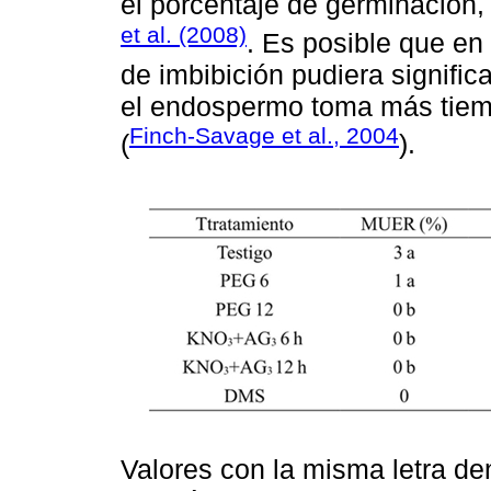
el porcentaje de germinación
et al. (2008)
. Es posible que e
de imbibición pudiera signific
el endospermo toma más tiemp
Finch-Savage et al., 2004
(
).
Valores con la misma letra de