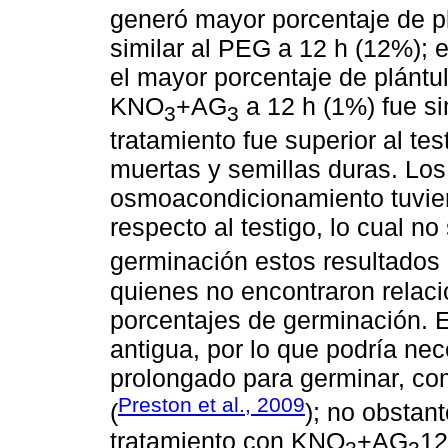
generó mayor porcentaje de p
similar al PEG a 12 h (12%); 
el mayor porcentaje de plántu
KNO
+AG
a 12 h (1%) fue si
3
3
tratamiento fue superior al tes
muertas y semillas duras. Los
osmoacondicionamiento tuvier
respecto al testigo, lo cual no
germinación estos resultado
quienes no encontraron relació
porcentajes de germinación. 
antigua, por lo que podría ne
prolongado para germinar, com
Preston et al., 2009
(
); no obstan
tratamiento con KNO
+AG
12