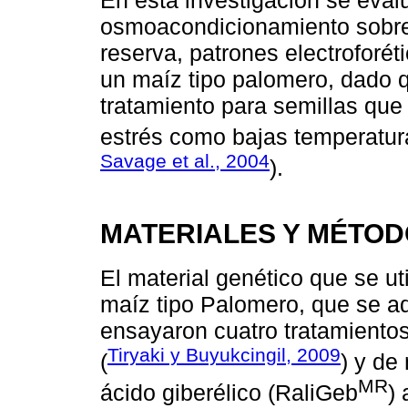
osmoacondicionamiento sobre 
reserva, patrones electroforéti
un maíz tipo palomero, dado
tratamiento para semillas qu
estrés como bajas temperatur
Savage et al., 2004
).
MATERIALES Y MÉTO
El material genético que se ut
maíz tipo Palomero, que se ad
ensayaron cuatro tratamientos,
Tiryaki y Buyukcingil, 2009
(
) y de
MR
ácido giberélico (RaliGeb
)