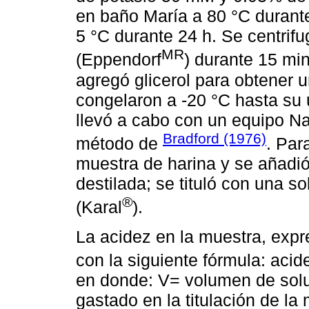
en baño María a 80 °C durante 
5 °C durante 24 h. Se centrifu
MR
(Eppendorf
) durante 15 mi
agregó glicerol para obtener 
congelaron a -20 °C hasta su 
llevó a cabo con un equipo N
Bradford (1976)
método de
. Par
muestra de harina y se añadió
destilada; se tituló con una s
®
(Karal
).
La acidez en la muestra, exp
con la siguiente fórmula: acid
en donde: V= volumen de solu
gastado en la titulación de l