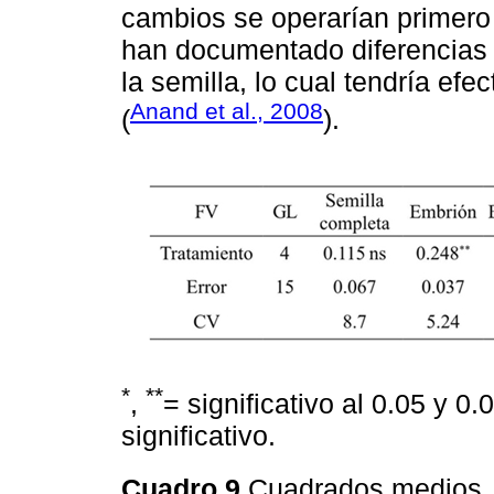
cambios se operarían primero 
han documentado diferencias e
la semilla, lo cual tendría ef
Anand et al., 2008
(
).
*
**
,
= significativo al 0.05 y 0
significativo.
Cuadro 9
Cuadrados medios, g