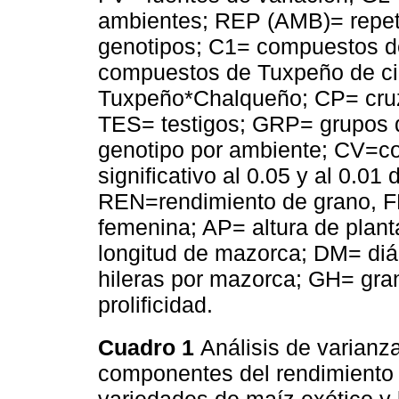
ambientes; REP (AMB)= repet
genotipos; C1= compuestos d
compuestos de Tuxpeño de ci
Tuxpeño*Chalqueño; CP= cruz
TES= testigos; GRP= grupos 
genotipo por ambiente; CV=coe
significativo al 0.05 y al 0.0
REN=rendimiento de grano, FM
femenina; AP= altura de plan
longitud de mazorca; DM= di
hileras por mazorca; GH= gran
prolificidad.
Cuadro 1
Análisis de varianz
componentes del rendimiento 
variedades de maíz exótico y 