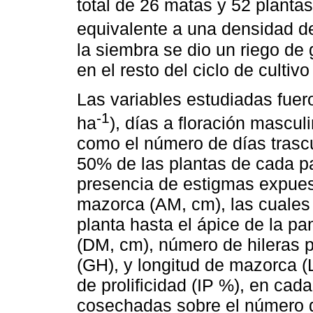
total de 26 matas y 52 planta
equivalente a una densidad d
la siembra se dio un riego de
en el resto del ciclo de cultiv
Las variables estudiadas fuer
-1
ha
), días a floración mascul
como el número de días trasc
50% de las plantas de cada p
presencia de estigmas expuest
mazorca (AM, cm), las cuales 
planta hasta el ápice de la p
(DM, cm), número de hileras p
(GH), y longitud de mazorca (
de prolificidad (IP %), en cad
cosechadas sobre el número 