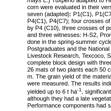
mays
L.) Tuxpeño adapted to Hi
corn were evaluated in their vers
seven (adapted): P1(C1), P1(C7
P4(C1), P4(C7); four crosses o
by P4 (C10), three crosses of p
and three witnesses: H-S2, Pr
done in the spring-summer cycle 
Postgraduates and the National I
Livestock Research, Texcoco, S
complete block design with thre
26 mats of two plants each 50 c
m. The grain yield of the materi
were measured. The results indi
-1
yielded up to 6 t ha
, significan
although they had a late vegetat
Performance components had sign