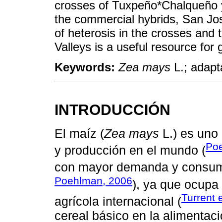
crosses of Tuxpeño*Chalqueño y
the commercial hybrids, San Jo
of heterosis in the crosses and t
Valleys is a useful resource for
Keywords:
Zea mays
L.; adapta
INTRODUCCIÓN
El maíz (
Zea mays
L.) es uno 
Po
y producción en el mundo (
con mayor demanda y cons
Poehlman, 2006
), ya que ocupa 
Turrent e
agrícola internacional (
cereal básico en la alimentaci