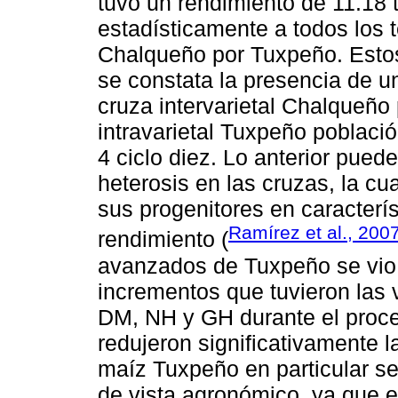
tuvo un rendimiento de 11.18 
estadísticamente a todos los 
Chalqueño por Tuxpeño. Estos
se constata la presencia de u
cruza intervarietal Chalqueño
intravarietal Tuxpeño poblaci
4 ciclo diez. Lo anterior puede
heterosis en las cruzas, la cu
sus progenitores en caracterís
Ramírez et al., 200
rendimiento (
avanzados de Tuxpeño se vio i
incrementos que tuvieron las
DM, NH y GH durante el proces
redujeron significativamente l
maíz Tuxpeño en particular se
de vista agronómico, ya que e