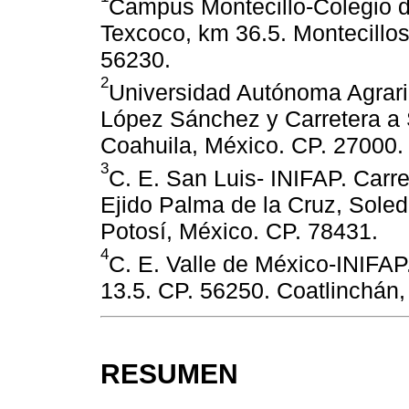
Campus Montecillo-Colegio d
Texcoco, km 36.5. Montecillo
56230.
2
Universidad Autónoma Agraria
López Sánchez y Carretera a 
Coahuila, México. CP. 27000.
3
C. E. San Luis- INIFAP. Carr
Ejido Palma de la Cruz, Sole
Potosí, México. CP. 78431.
4
C. E. Valle de México-INIFA
13.5. CP. 56250. Coatlinchán
RESUMEN