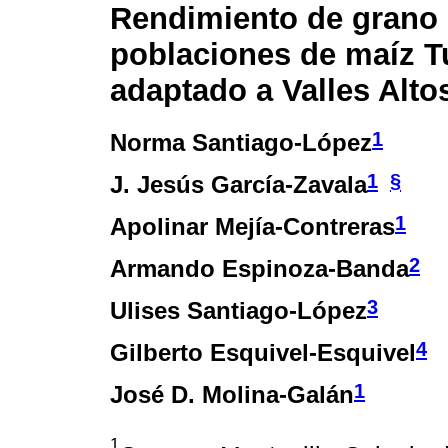
Rendimiento de grano
poblaciones de maíz 
adaptado a Valles Alto
1
Norma Santiago-López
1
§
J. Jesús García-Zavala
1
Apolinar Mejía-Contreras
2
Armando Espinoza-Banda
3
Ulises Santiago-López
4
Gilberto Esquivel-Esquivel
1
José D. Molina-Galán
1