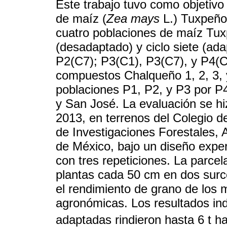
Este trabajo tuvo como objetiv
de maíz (
Zea mays
L.) Tuxpeño 
cuatro poblaciones de maíz Tux
(desadaptado) y ciclo siete (ad
P2(C7); P3(C1), P3(C7), y P4(C
compuestos Chalqueño 1, 2, 3, y
poblaciones P1, P2, y P3 por P4
y San José. La evaluación se hi
2013, en terrenos del Colegio d
de Investigaciones Forestales, 
de México, bajo un diseño expe
con tres repeticiones. La parce
plantas cada 50 cm en dos surc
el rendimiento de grano de los m
agronómicas. Los resultados ind
adaptadas rindieron hasta 6 t h