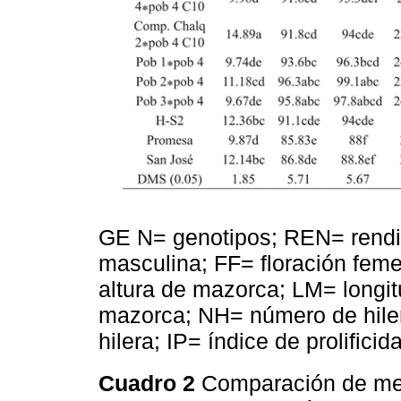
GE N= genotipos; REN= rendim
masculina; FF= floración feme
altura de mazorca; LM= longi
mazorca; NH= número de hile
hilera; IP= índice de prolificid
Cuadro 2
Comparación de med