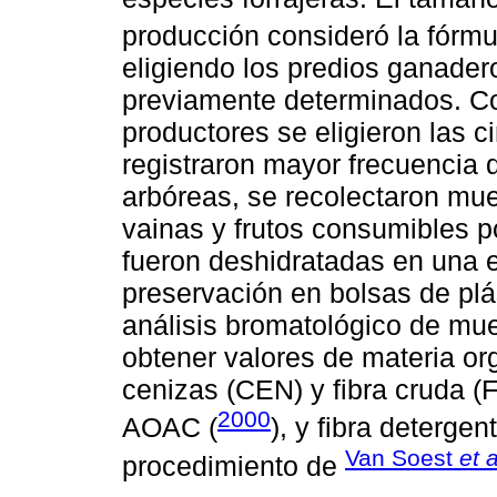
producción consideró la fórm
eligiendo los predios ganader
previamente determinados. Co
productores se eligieron las 
registraron mayor frecuencia 
arbóreas, se recolectaron mue
vainas y frutos consumibles p
fueron deshidratadas en una e
preservación en bolsas de plás
análisis bromatológico de mues
obtener valores de materia or
cenizas (CEN) y fibra cruda (
2000
AOAC (
), y fibra deterge
Van Soest
et a
procedimiento de