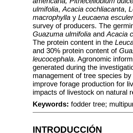
americana, Pithecellobium dulc
ulmifolia
,
Acacia cochliacanta
,
L
macrophylla
y
Leucaena escule
survey of producers. The germi
Guazuma ulmifolia
and
Acacia c
The protein content in the
Leuca
and 30% protein content of
Guaz
leucocephala
. Agronomic informa
generated during the investigat
management of tree species by d
improve forage production for li
impacts of livestock on natural 
Keywords:
fodder tree; multipu
INTRODUCCIÓN