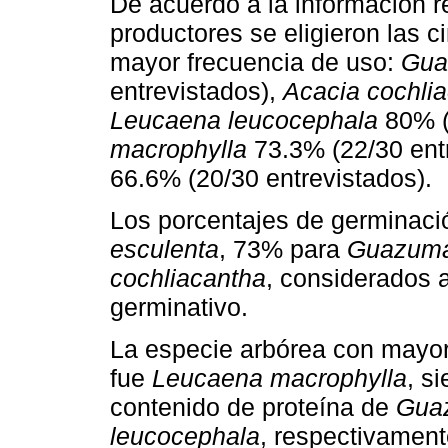
De acuerdo a la información 
productores se eligieron las 
mayor frecuencia de uso:
Gua
entrevistados),
Acacia cochli
Leucaena leucocephala
80% (
macrophylla
73.3% (22/30 ent
66.6% (20/30 entrevistados).
Los porcentajes de germinac
esculenta
, 73% para
Guazuma 
cochliacantha
, considerados a
germinativo.
La especie arbórea con mayor 
fue
Leucaena macrophylla
, s
contenido de proteína de
Guaz
leucocephala
, respectivament