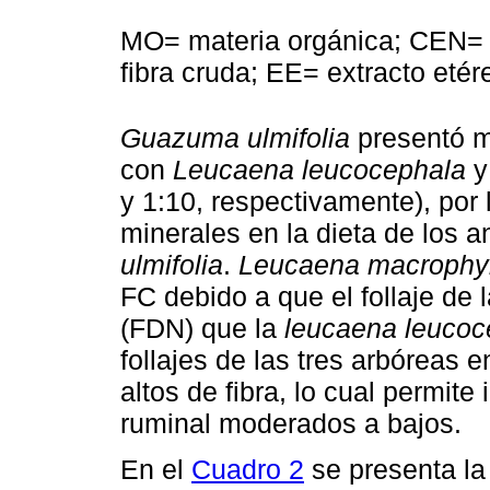
MO= materia orgánica; CEN= 
fibra cruda; EE= extracto etér
Guazuma ulmifolia
presentó 
con
Leucaena leucocephala
y 1:10, respectivamente), por 
minerales en la dieta de los a
ulmifolia
.
Leucaena macrophyl
FC debido a que el follaje de 
(FDN) que la
leucaena leucoc
follajes de las tres arbóreas e
altos de fibra, lo cual permite 
ruminal moderados a bajos.
En el
Cuadro 2
se presenta la 