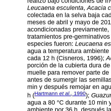
realizó bajo condiciones de in
Leucaena esculenta
,
Acacia c
colectada en la selva baja ca
meses de abril y mayo de 201
acondicionadas previamente,
tratamientos pre-germinativos
especies fueron:
Leucaena es
agua a temperatura ambiente 
cada 12 h (Cisneros, 1996);
A
porción de la cubierta dura de
muelle para remover parte de 
antes de sumergir las semilla
min y después remojar en agu
Hartmann
et al
., 1990
h (
);
Guazum
agua a 80 °C durante 10 min 
ambiente por 36 h, después lav