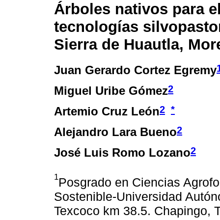
Árboles nativos para e
tecnologías silvopastor
Sierra de Huautla, Mor
Juan Gerardo Cortez Egremy
2
Miguel Uribe Gómez
2
*
Artemio Cruz León
2
Alejandro Lara Bueno
2
José Luis Romo Lozano
1
Posgrado en Ciencias Agrofor
Sostenible-Universidad Autón
Texcoco km 38.5. Chapingo, 