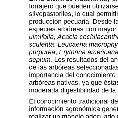
forrajero que pueden utilizars
silvopastoriles, lo cual permit
producción pecuaria. Desde la
especies arbóreas con mayor p
ulmifolia
,
Acacia cochliacanth
sculenta
,
Leucaena macrophy
purpurea
,
Erythrina american
sepium.
Los resultados del aná
de las arbóreas seleccionadas
importancia del conocimiento 
arbóreas nativas, ya que éstas
moderada digestibilidad de la
El conocimiento tradicional de
información agronómica gener
realizar un manejo adecuado 