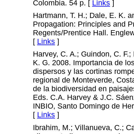
Colombia. 54 p. [
Links
]
Hartmann, T. H.; Dale, E. K. a
Propagation: Principles and Pra
Regents/Prentice Hall. Englew
[
Links
]
Harvey, C. A.; Guindon, C. F.;
K. G. 2008. Importancia de lo
dispersos y las cortinas rompe
regional de Monteverde, Costa
de la biodiversidad en paisa
Eds. C.A. Harvey & J.C. Sáenz
INBIO, Santo Domingo de Here
[
Links
]
Ibrahim, M.; Villanueva, C.; C