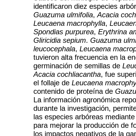
identificaron diez especies arbó
Guazuma ulmifolia
,
Acacia coch
Leucaena macrophylla
,
Leucaen
Spondias purpurea
,
Erythrina a
Gliricidia sepium
.
Guazuma ulmif
leucocephala
,
Leucaena macrop
tuvieron alta frecuencia en la e
germinación de semillas de
Leu
Acacia cochliacantha
, fue supe
el follaje de
Leucaena macrophy
contenido de proteína de
Guazu
La información agronómica repor
durante la investigación, perm
las especies arbóreas mediante e
para mejorar la producción de f
los impactos negativos de la ga