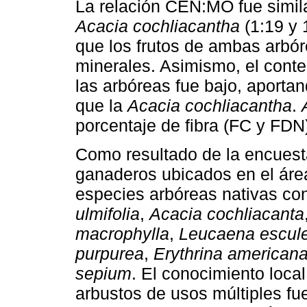
La relación CEN:MO fue simil
Acacia cochliacantha
(1:19 y 
que los frutos de ambas arbór
minerales. Asimismo, el conten
las arbóreas fue bajo, aport
que la
Acacia cochliacantha
.
porcentaje de fibra (FC y FDN
Como resultado de la encuest
ganaderos ubicados en el área
especies arbóreas nativas con
ulmifolia
,
Acacia cochliacanta
macrophylla
,
Leucaena escul
purpurea
,
Erythrina american
sepium
. El conocimiento loca
arbustos de usos múltiples fu