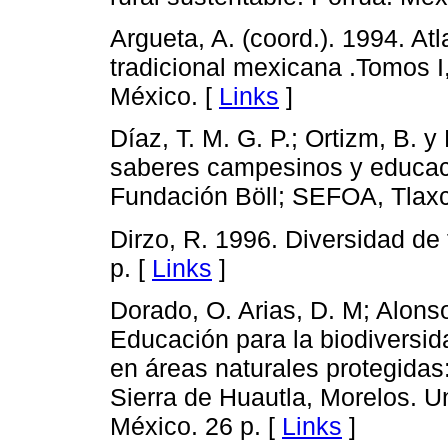
Argueta, A. (coord.). 1994. At
tradicional mexicana .Tomos I, I
México. [
Links
]
Díaz, T. M. G. P.; Ortizm, B. y
saberes campesinos y educaci
Fundación Böll; SEFOA, Tlaxc
Dirzo, R. 1996. Diversidad d
p. [
Links
]
Dorado, O. Arias, D. M; Alons
Educación para la biodiversid
en áreas naturales protegidas:
Sierra de Huautla, Morelos. 
México. 26 p. [
Links
]