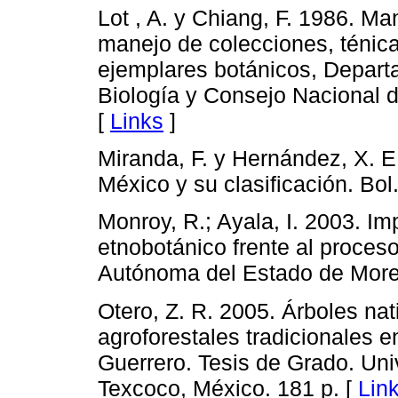
Lot , A. y Chiang, F. 1986. Ma
manejo de colecciones, ténica
ejemplares botánicos, Departa
Biología y Consejo Nacional 
[
Links
]
Miranda, F. y Hernández, X. E
México y su clasificación. Bol
Monroy, R.; Ayala, I. 2003. I
etnobotánico frente al proces
Autónoma del Estado de More
Otero, Z. R. 2005. Árboles na
agroforestales tradicionales 
Guerrero. Tesis de Grado. Un
Texcoco, México. 181 p. [
Lin