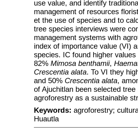
use value, and identify traditio
management of resources floris
et the use of species and to calc
tree species interviews were c
management systems with agrofo
index of importance value (VI) a
species. IC found higher values 
82%
Mimosa benthamii
,
Haemato
Crescentia alata
. To VI they hig
and 50%
Crescentia alata
, amon
of Ajuchitlan been selected tree 
agroforestry as a sustainable st
Keywords:
agroforestry; cultur
Huautla