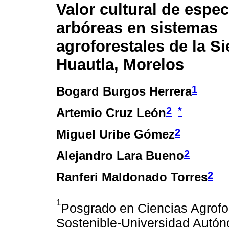
Valor cultural de espec
arbóreas en sistemas
agroforestales de la Si
Huautla, Morelos
1
Bogard Burgos Herrera
2
*
Artemio Cruz León
2
Miguel Uribe Gómez
2
Alejandro Lara Bueno
2
Ranferi Maldonado Torres
1
Posgrado en Ciencias Agrofor
Sostenible-Universidad Autón