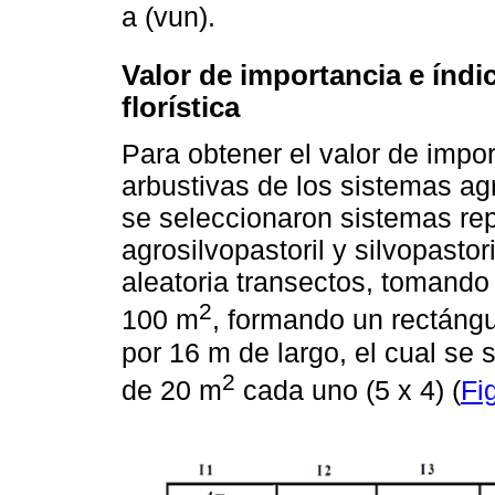
a (vun).
Valor de importancia e índi
florística
Para obtener el valor de impo
arbustivas de los sistemas agr
se seleccionaron sistemas re
agrosilvopastoril y silvopastor
aleatoria transectos, tomand
2
100 m
, formando un rectáng
por 16 m de largo, el cual se 
2
de 20 m
cada uno (5 x 4) (
Fi