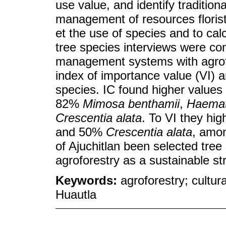
use value, and identify traditio
management of resources floris
et the use of species and to calc
tree species interviews were c
management systems with agrofo
index of importance value (VI) a
species. IC found higher values 
82%
Mimosa benthamii
,
Haemato
Crescentia alata
. To VI they hig
and 50%
Crescentia alata
, amon
of Ajuchitlan been selected tree 
agroforestry as a sustainable st
Keywords:
agroforestry; cultur
Huautla