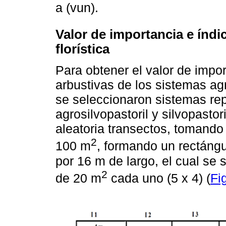
a (vun).
Valor de importancia e índi
florística
Para obtener el valor de impo
arbustivas de los sistemas agr
se seleccionaron sistemas re
agrosilvopastoril y silvopastor
aleatoria transectos, tomand
2
100 m
, formando un rectáng
por 16 m de largo, el cual se 
2
de 20 m
cada uno (5 x 4) (
Fi