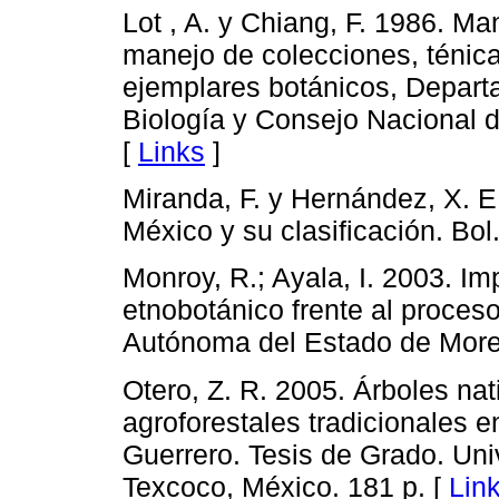
Lot , A. y Chiang, F. 1986. Ma
manejo de colecciones, ténica
ejemplares botánicos, Departa
Biología y Consejo Nacional 
[
Links
]
Miranda, F. y Hernández, X. E
México y su clasificación. Bol
Monroy, R.; Ayala, I. 2003. I
etnobotánico frente al proces
Autónoma del Estado de More
Otero, Z. R. 2005. Árboles na
agroforestales tradicionales 
Guerrero. Tesis de Grado. Un
Texcoco, México. 181 p. [
Lin