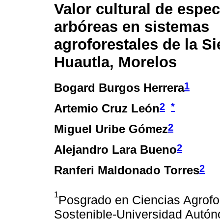
Valor cultural de espec
arbóreas en sistemas
agroforestales de la Si
Huautla, Morelos
1
Bogard Burgos Herrera
2
*
Artemio Cruz León
2
Miguel Uribe Gómez
2
Alejandro Lara Bueno
2
Ranferi Maldonado Torres
1
Posgrado en Ciencias Agrofor
Sostenible-Universidad Autón