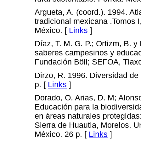
Argueta, A. (coord.). 1994. At
tradicional mexicana .Tomos I, I
México. [
Links
]
Díaz, T. M. G. P.; Ortizm, B. y
saberes campesinos y educaci
Fundación Böll; SEFOA, Tlaxc
Dirzo, R. 1996. Diversidad d
p. [
Links
]
Dorado, O. Arias, D. M; Alons
Educación para la biodiversid
en áreas naturales protegidas:
Sierra de Huautla, Morelos. 
México. 26 p. [
Links
]