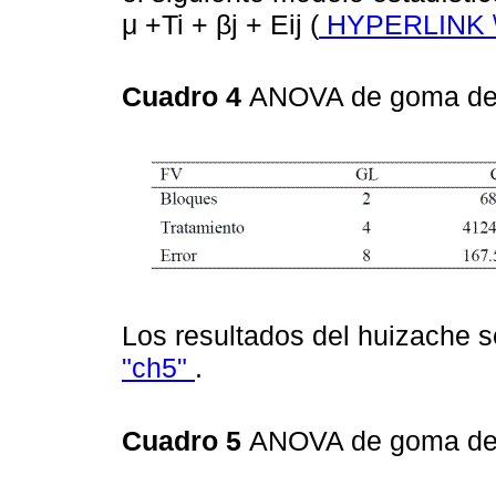
μ +Ti + βj + Eij (
HYPERLINK \
Cuadro 4
ANOVA de goma de
Los resultados del huizache 
"ch5"
.
Cuadro 5
ANOVA de goma de