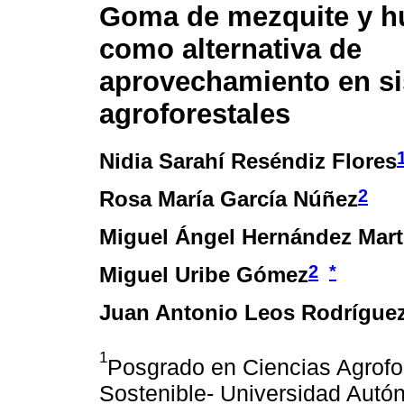
Goma de mezquite y h
como alternativa de
aprovechamiento en s
agroforestales
Nidia Sarahí Reséndiz Flores
2
Rosa María García Núñez
Miguel Ángel Hernández Mart
2
*
Miguel Uribe Gómez
Juan Antonio Leos Rodrígue
1
Posgrado en Ciencias Agrofor
Sostenible- Universidad Autó