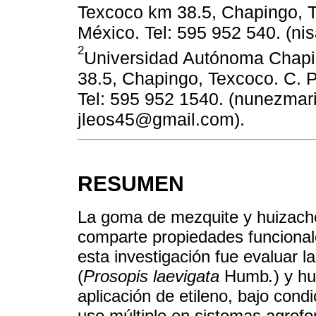
Texcoco km 38.5, Chapingo, 
México. Tel: 595 952 540. (ni
2
Universidad Autónoma Chapi
38.5, Chapingo, Texcoco. C. 
Tel: 595 952 1540. (nunezm
jleos45@gmail.com).
RESUMEN
La goma de mezquite y huizache
comparte propiedades funcionale
esta investigación fue evaluar 
(
Prosopis laevigata
Humb
.
) y h
aplicación de etileno, bajo cond
uso múltiple en sistemas agrofo