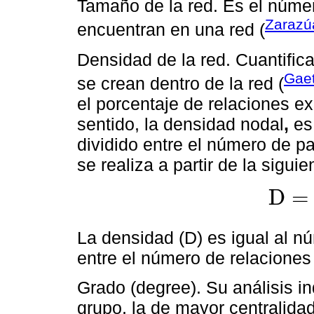
Tamaño de la red. Es el núme
Zarazú
encuentran en una red (
Densidad de la red. Cuantific
Gaet
se crean dentro de la red (
el porcentaje de relaciones ex
sentido, la densidad nodal
,
es 
dividido entre el número de pa
se realiza a partir de la siguie
D
=
D
=
2
l
n
n
-
1
*
La densidad (D) es igual al n
entre el número de relaciones 
Grado (degree). Su análisis i
grupo, la de mayor centralidad.