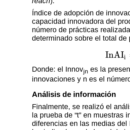
reach
).
Índice de adopción de innovaci
capacidad innovadora del prod
número de prácticas realizad
determinado sobre el total de 
I
n
A
I
i
I
n
A
I
i
=
∑
j
=
1
n
I
Donde: el Innov
es la presen
jn
innovaciones y n es el número
Análisis de información
Finalmente, se realizó el análi
la prueba de “t” en muestras 
diferencias en las medias del