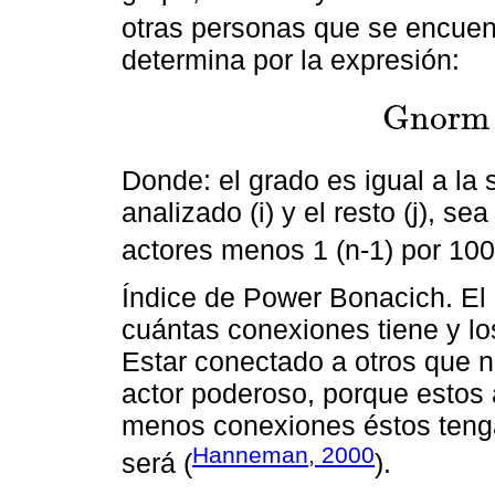
otras personas que se encuent
determina por la expresión:
G
n
o
r
m
G
n
o
r
m
=
Σ
j
X
i
j
n
-
1
Donde: el grado es igual a la 
analizado (i) y el resto (j), se
actores menos 1 (n-1) por 100
Índice de Power Bonacich. El 
cuántas conexiones tiene y lo
Estar conectado a otros que 
actor poderoso, porque estos
menos conexiones éstos teng
Hanneman, 2000
será (
).