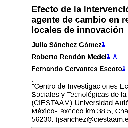
Efecto de la intervenc
agente de cambio en r
locales de innovación
1
Julia Sánchez Gómez
1
§
Roberto Rendón Medel
1
Fernando Cervantes Escoto
1
Centro de Investigaciones 
Sociales y Tecnológicas de la 
(CIESTAAM)-Universidad Aut
México-Texcoco km 38.5, Chap
56230. (jsanchez@ciestaam.e