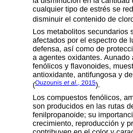
la disminución en la cantidad 
cualquier tipo de estrés se red
disminuir el contenido de cloro
Los metabolitos secundarios 
afectados por el espectro de
defensa, así como de protecció
a agentes oxidantes. Aunado a
fenólicos y flavonoides, mues
antioxidante, antifungosa y de
Ouzounis
et al
., 2015
(
).
Los compuestos fenólicos, amp
son producidos en las rutas de
fenilpropanoide; su importanc
crecimiento, reproducción y p
contribuyen en el color y carac