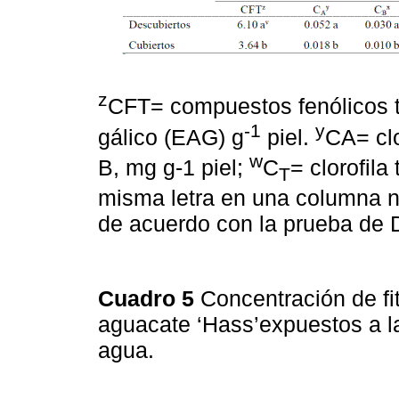
z
CFT= compuestos fenólicos t
-1
y
gálico (EAG) g
piel.
CA= clo
w
B, mg g-1 piel;
C
= clorofila
T
misma letra en una columna no
de acuerdo con la prueba de
Cuadro 5
Concentración de fit
aguacate ‘Hass’expuestos a la
agua.