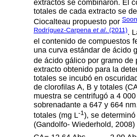
extractos se combinaron. El 
totales de cada extracto se d
Soon
Ciocalteau propuesto por
Rodríguez-Carpena
et al
. (2011)
. 
el contenido de compuestos fen
una curva estándar de ácido g
de ácido gálico por gramo de
extracto obtenido para la det
totales se incubó en oscuridad
de clorofilas A, B y totales (
muestra se centrifugó a 4 000
sobrenadante a 647 y 664 nm. 
-1
totales (mg L
), se determinó
(Gandolfo- Wiederhold, 2008) 
CA= 12.64 Abs
-2.99 Ab