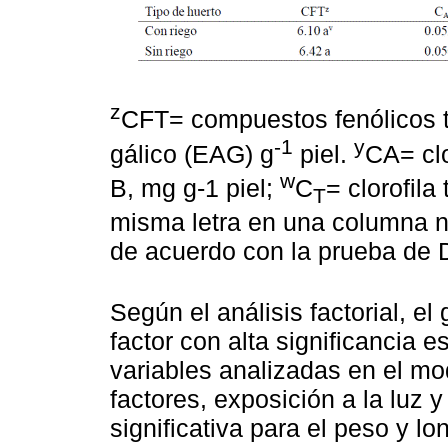
z
CFT= compuestos fenólicos t
-1
y
gálico (EAG) g
piel.
CA= clo
w
B, mg g-1 piel;
C
= clorofila
T
misma letra en una columna no
de acuerdo con la prueba de
Según el análisis factorial, el
factor con alta significancia es
variables analizadas en el mo
factores, exposición a la luz 
significativa para el peso y lon