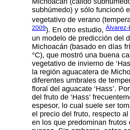
Michoacán (cálido subhúmedo
subhúmedo) y sólo funcionó el
vegetativo de verano (temper
2009
Álvarez-
). En otro estudio,
un modelo de predicción del de
Michoacán (basado en días fr
°C), que mostró una buena cap
vegetativo de invierno de ‘Has
la región aguacatera de Micho
diferentes umbrales de temper
floral del aguacate ‘Hass’. Por
del fruto de ‘Hass’ frecuente
espesor, lo cual suele ser t
el precio del fruto, respecto 
en los que predominan frutos