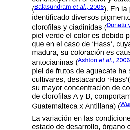
Balasundram
et al
., 2006
(
). En la
identificado diversos pigment
Donetti 
clorofilas y ciadinidas (
piel verde el color es debido p
que en el caso de ‘Hass’, cuy
madura, su coloración es caus
Ashton
et al
., 2006
antocianinas (
piel de frutos de aguacate ha 
cultivares, destacando ‘Hass
su mayor concentración de co
de clorofilas A y B, comporta
Wa
Guatemalteca x Antillana) (
La variación en las condicion
estado de desarrollo, órgano 