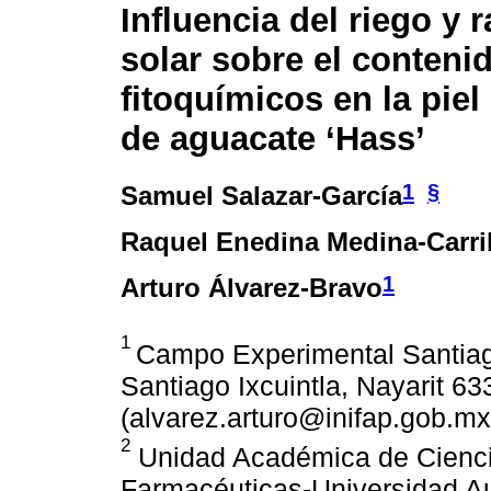
Influencia del riego y 
solar sobre el conteni
fitoquímicos en la piel
de aguacate ‘Hass’
1
§
Samuel Salazar-García
Raquel Enedina Medina-Carri
1
Arturo Álvarez-Bravo
1
Campo Experimental Santiago
Santiago Ixcuintla, Nayarit 6
(alvarez.arturo@inifap.gob.mx
2
Unidad Académica de Cienci
Farmacéuticas-Universidad Au