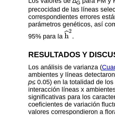
Los valores de ∆
para FM y F
G
precocidad de las líneas sele
correspondientes errores está
parámetros genéticos, así com
2
ˆ
h
95% para la
.
h
^
2
RESULTADOS Y DISCU
Los análisis de varianza (
Cua
ambientes y líneas detectaron 
p
≤ 0.05) en la totalidad de lo
interacción líneas x ambiente
significativas para los caract
coeficientes de variación fluc
valores correspondieron a flo