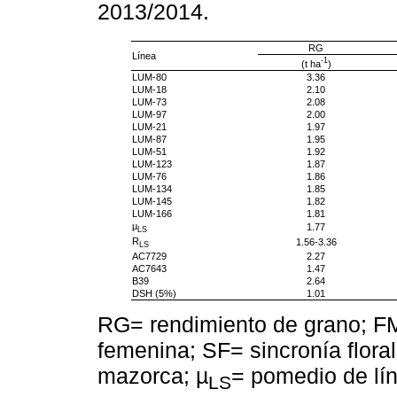
2013/2014.
RG
Línea
-1
(t ha
)
LUM-80
3.36
LUM-18
2.10
LUM-73
2.08
LUM-97
2.00
LUM-21
1.97
LUM-87
1.95
LUM-51
1.92
LUM-123
1.87
LUM-76
1.86
LUM-134
1.85
LUM-145
1.82
LUM-166
1.81
µ
1.77
LS
R
1.56-3.36
LS
AC7729
2.27
AC7643
1.47
B39
2.64
DSH (5%)
1.01
RG= rendimiento de grano; FM 
femenina; SF= sincronía floral
mazorca; µ
= pomedio de lín
LS