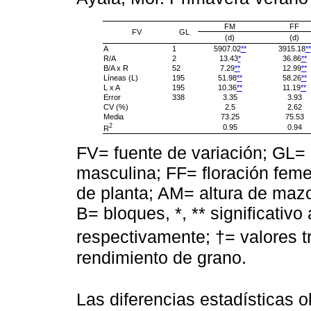
FM
FF
FV
GL
(d)
(d)
A
1
5907.02
**
3915.18
**
R/A
2
13.43
*
36.86
**
B/A x R
52
7.29
**
12.99
**
Líneas (L)
195
51.98
**
58.26
**
L x A
195
10.36
**
11.19
**
Error
338
3.35
3.93
CV (%)
2.5
2.62
Media
73.25
75.53
2
0.95
0.94
R
FV= fuente de variación; GL= 
masculina; FF= floración femen
de planta; AM= altura de maz
B= bloques, *, ** significativo
respectivamente; †= valores 
rendimiento de grano.
Las diferencias estadísticas o