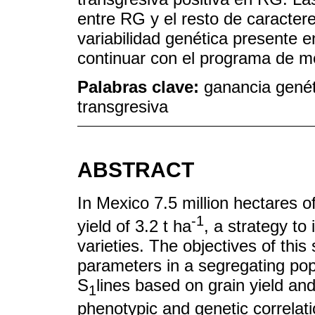
entre RG y el resto de caractere
variabilidad genética presente 
continuar con el programa de m
Palabras clave:
ganancia genét
transgresiva
ABSTRACT
In Mexico 7.5 million hectares o
-1
yield of 3.2 t ha
, a strategy to
varieties. The objectives of thi
parameters in a segregating popu
S
lines based on grain yield an
1
phenotypic and genetic correlat