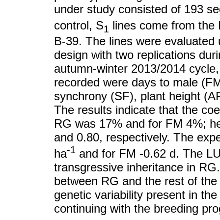
under study consisted of 193 se
control, S
lines come from the 
1
B-39. The lines were evaluated u
design with two replications du
autumn-winter 2013/2014 cycle, 
recorded were days to male (FM) 
synchrony (SF), plant height (A
The results indicate that the coef
RG was 17% and for FM 4%; herit
and 0.80, respectively. The exp
-1
ha
and for FM -0.62 d. The LUM
transgressive inheritance in RG
between RG and the rest of the 
genetic variability present in th
continuing with the breeding pr