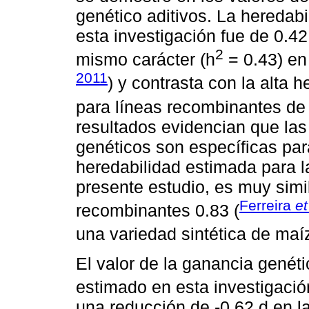
genético aditivos. La heredab
esta investigación fue de 0.42
2
mismo carácter (h
= 0.43) en 
2011
) y contrasta con la alta h
para líneas recombinantes de 
resultados evidencian que la
genéticos son específicas par
heredabilidad estimada para la
presente estudio, es muy simil
Ferreira
et
recombinantes 0.83 (
una variedad sintética de maíz
El valor de la ganancia genéti
estimado en esta investigació
una reducción de -0.62 d en la