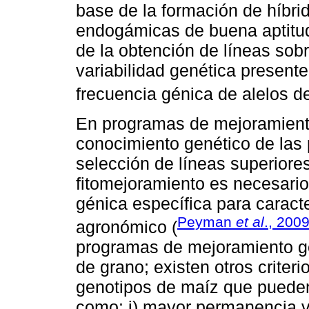
base de la formación de híbri
endogámicas de buena aptitud
de la obtención de líneas sob
variabilidad genética presente
frecuencia génica de alelos de
En programas de mejoramiento
conocimiento genético de las p
selección de líneas superiore
fitomejoramiento es necesario
génica específica para caracte
Peyman
et al
., 200
agronómico (
programas de mejoramiento ge
de grano; existen otros criter
genotipos de maíz que pueden s
como: i) mayor permanencia ve