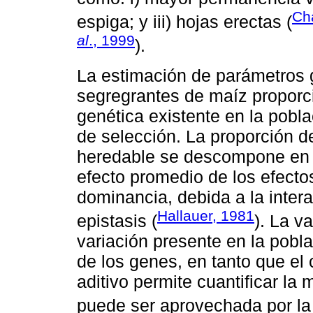
Ch
espiga; y iii) hojas erectas (
al
., 1999
).
La estimación de parámetros 
segregrantes de maíz proporci
genética existente en la pobl
de selección. La proporción d
heredable se descompone en u
efecto promedio de los efecto
dominancia, debida a la interac
Hallauer, 1981
epistasis (
). La v
variación presente en la pobl
de los genes, en tanto que el 
aditivo permite cuantificar la
puede ser aprovechada por la 