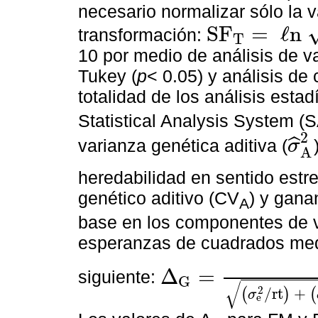
necesario normalizar sólo la v
S
F
=
ℓ
n
transformación:
T
S
F
T
=
ℓ
n
S
F
+
10
10 por medio de análisis de v
Tukey (
p
< 0.05) y análisis de 
totalidad de los análisis esta
Statistical Analysis System (S
2
ˆ
varianza genética aditiva (
σ
A
σ
^
A
2
heredabilidad en sentido estr
genético aditivo (CV
) y gana
A
base en los componentes de va
esperanzas de cuadrados med
Δ
=
siguiente:
G
∆
G
=
k
c
σ
A
2
(
σ
e
2
/
r
t
)
+
(
σ
A
E
2
+
1
/
4
σ
D
E
2
)
√
2
/
r
t
+
(
)
(
σ
e