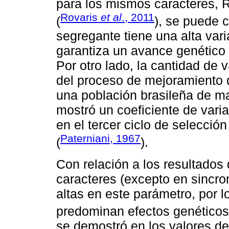
para los mismos caracteres,
Rovaris
et al
., 2011
(
), se puede 
segregante tiene una alta vari
garantiza un avance genético 
Por otro lado, la cantidad de 
del proceso de mejoramiento 
una población brasileña de ma
mostró un coeficiente de vari
en el tercer ciclo de selecció
Paterniani, 1967
(
).
Con relación a los resultados 
caracteres (excepto en sincron
altas en este parámetro, por l
predominan efectos genéticos 
se demostró en los valores de 