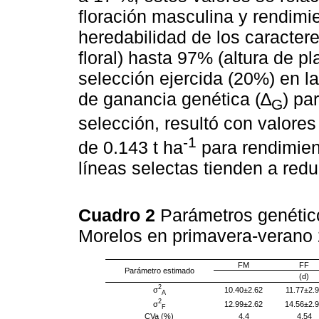
floración masculina y rendimi
heredabilidad de los caracter
floral) hasta 97% (altura de p
selección ejercida (20%) en l
de ganancia genética (∆
) pa
G
selección, resultó con valores
-1
de 0.143 t ha
para rendimien
líneas selectas tienden a redu
Cuadro 2
Parámetros genético
Morelos en primavera-verano 
FM
FF
Parámetro estimado
(d)
2
σ
10.40±2.62
11.77±2.
A
2
σ
12.99±2.62
14.56±2.
F
CVa (%)
4.4
4.54