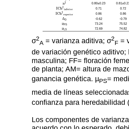
2
0.80±0.23
0.81±0.2
h
2
I
C
h
0.71
0.72
I
C
h
2
i
n
f
e
r
i
o
r
i
n
f
e
r
i
o
r
2
I
C
h
0.86
0.86
I
C
h
2
s
u
p
e
r
i
o
r
s
u
p
e
r
i
o
r
∆
-0.62
-0.79
G
µ
73.24
75.52
PS
µ
72.69
74.82
LS
2
2
σ
= varianza aditiva; σ
= v
A
F
de variación genético aditivo;
masculina; FF= floración femen
de planta; AM= altura de maz
ganancia genética. µ
= medi
PS
media de líneas seleccionada
confianza para heredabilidad 
Los componentes de varianza a
acuerdo con lo esperado, debi