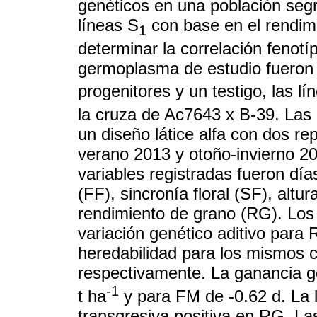
genéticos en una población segr
líneas S
con base en el rendimi
1
determinar la correlación fenotí
germoplasma de estudio fueron 
progenitores y un testigo, las lí
la cruza de Ac7643 x B-39. Las 
un diseño látice alfa con dos rep
verano 2013 y otoño-invierno 2
variables registradas fueron dí
(FF), sincronía floral (SF), alt
rendimiento de grano (RG). Los 
variación genético aditivo par
heredabilidad para los mismos c
respectivamente. La ganancia g
-1
t ha
y para FM de -0.62 d. La 
transgresiva positiva en RG. La