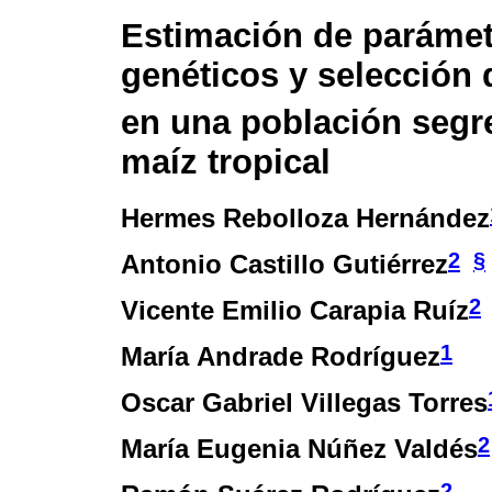
Estimación de paráme
genéticos y selección 
en una población segr
maíz tropical
Hermes Rebolloza Hernández
2
§
Antonio Castillo Gutiérrez
2
Vicente Emilio Carapia Ruíz
1
María Andrade Rodríguez
Oscar Gabriel Villegas Torres
2
María Eugenia Núñez Valdés
2