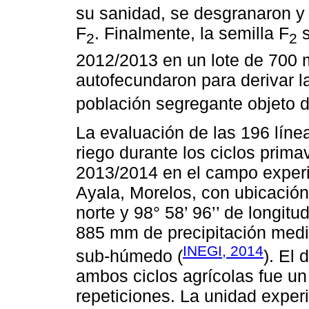
su sanidad, se desgranaron y
F
. Finalmente, la semilla F
s
2
2
2012/2013 en un lote de 700 
autofecundaron para derivar l
población segregante objeto d
La evaluación de las 196 líne
riego durante los ciclos prim
2013/2014 en el campo experi
Ayala, Morelos, con ubicación 
norte y 98° 58’ 96’’ de longit
885 mm de precipitación media
INEGI, 2014
sub-húmedo (
). El 
ambos ciclos agrícolas fue un 
repeticiones. La unidad exper