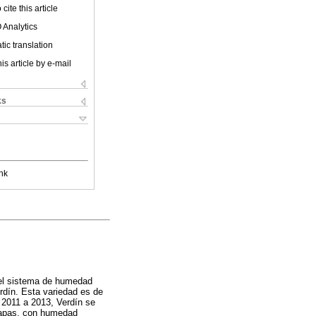
cite this article
 Analytics
ic translation
is article by e-mail
ks
nk
n el sistema de humedad
rdín. Esta variedad es de
e 2011 a 2013, Verdín se
iapas, con humedad