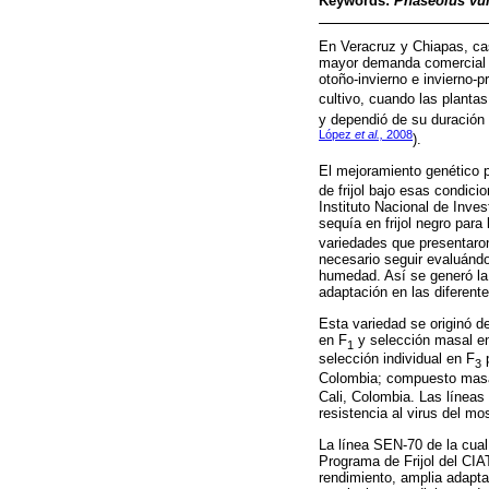
Keywords:
Phaseolus vul
En Veracruz y Chiapas, casi
mayor demanda comercial e
otoño-invierno e invierno-p
cultivo, cuando las plantas
y dependió de su duración 
López
et al.,
2008
).
El mejoramiento genético p
de frijol bajo esas condici
Instituto Nacional de Inve
sequía en frijol negro par
variedades que presentaro
necesario seguir evaluánd
humedad. Así se generó la v
adaptación en las diferent
Esta variedad se originó d
en F
y selección masal e
1
selección individual en F
p
3
Colombia; compuesto masa
Cali, Colombia. Las línea
resistencia al virus del mo
La línea SEN-70 de la cual
Programa de Frijol del CIA
rendimiento, amplia adapta