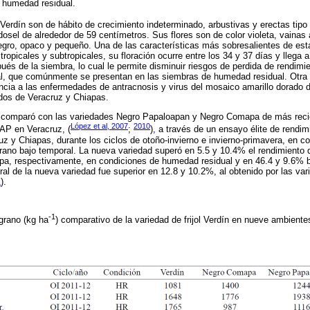
e humedad residual.
Verdín son de hábito de crecimiento indeterminado, arbustivas y erectas tipo I
dosel de alrededor de 59 centímetros. Sus flores son de color violeta, vainas
negro, opaco y pequeño. Una de las características más sobresalientes de est
ropicales y subtropicales, su floración ocurre entre los 34 y 37 días y llega a
ués de la siembra, lo cual le permite disminuir riesgos de perdida de rendimie
al, que comúnmente se presentan en las siembras de humedad residual. Otra
ncia a las enfermedades de antracnosis y virus del mosaico amarillo dorado del
tados de Veracruz y Chiapas.
 comparó con las variedades Negro Papaloapan y Negro Comapa de más recien
López et al, 2007
2010
FAP en Veracruz, (
;
), a través de un ensayo élite de rendim
z y Chiapas, durante los ciclos de otoño-invierno e invierno-primavera, en 
verano bajo temporal. La nueva variedad superó en 5.5 y 10.4% el rendimiento
, respectivamente, en condiciones de humedad residual y en 46.4 y 9.6% b
al de la nueva variedad fue superior en 12.8 y 10.2%, al obtenido por las v
1
).
-1
grano (kg ha
) comparativo de la variedad de frijol Verdín en nueve ambient