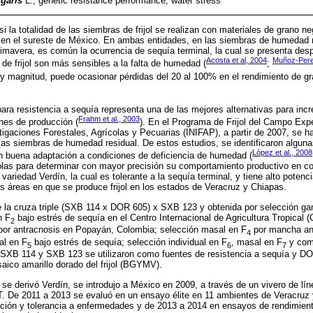
garis
L.; genetic resistance performance; water stress
 la totalidad de las siembras de frijol se realizan con materiales de grano ne
n el sureste de México. En ambas entidades, en las siembras de humedad re
rimavera, es común la ocurrencia de sequía terminal, la cual se presenta desp
Acosta et al, 2004
Muñoz-Perea
 de frijol son más sensibles a la falta de humedad (
;
y magnitud, puede ocasionar pérdidas del 20 al 100% en el rendimiento de gr
ara resistencia a sequía representa una de las mejores alternativas para incr
Frahm et al., 2003
ones de producción (
). En el Programa de Frijol del Campo Expe
stigaciones Forestales, Agrícolas y Pecuarias (INIFAP), a partir de 2007, se h
a las siembras de humedad residual. De estos estudios, se identificaron algun
López et al., 2008
n buena adaptación a condiciones de deficiencia de humedad (
olas para determinar con mayor precisión su comportamiento productivo en co
ariedad Verdín, la cual es tolerante a la sequía terminal, y tiene alto potenc
es áreas en que se produce frijol en los estados de Veracruz y Chiapas.
e la cruza triple (SXB 114 x DOR 605) x SXB 123 y obtenida por selección gam
n F
bajo estrés de sequía en el Centro Internacional de Agricultura Tropical (
2
or antracnosis en Popayán, Colombia; selección masal en F
por mancha ang
4
l en F
bajo estrés de sequía; selección individual en F
, masal en F
y com
5
6
7
s SXB 114 y SXB 123 se utilizaron como fuentes de resistencia a sequía y D
saico amarillo dorado del frijol (BGYMV).
 se derivó Verdín, se introdujo a México en 2009, a través de un vivero de l
T. De 2011 a 2013 se evaluó en un ensayo élite en 11 ambientes de Veracruz 
ción y tolerancia a enfermedades y de 2013 a 2014 en ensayos de rendimiento