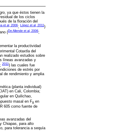
gro, ya que éstos tienen la
sidual de los ciclos
ués de la floración del
 et al, 2006
López et al, 2011
;
)
De Allende et al, 2006
ano (
;
ementar la productividad
rimental Cotaxtla del
an realizado estudios sobre
as líneas avanzadas y
2011
;
) las cuales fue
ndiciones de estrés por
ial de rendimiento y amplia
ética (planta individual)
CIAT) en Cali, Colombia;
ular en Quilichao,
puesto masal en F
en
8
OR 605 como fuente de
íneas avanzadas del
y Chiapas, para alto
, para tolerancia a sequía