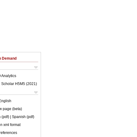
on Demand
 Analytics
 Scholar H5M5 (
2021
)
English
w page (beta)
 (pdf)
| Spanish (pdf)
 in xml format
 references