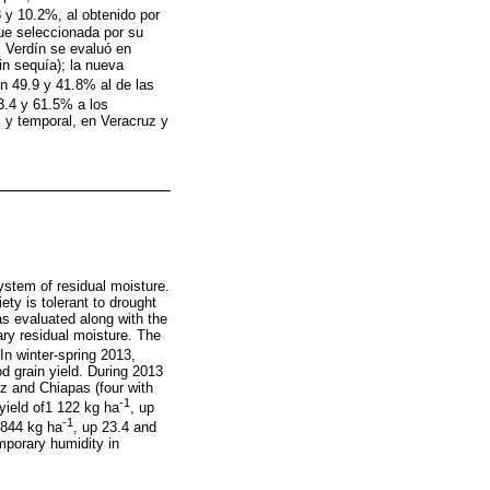
8 y 10.2%, al obtenido por
fue seleccionada por su
, Verdín se evaluó en
n sequía); la nueva
en 49.9 y 41.8% al de las
23.4 y 61.5% a los
 y temporal, en Veracruz y
system of residual moisture.
ty is tolerant to drought
as evaluated along with the
ry residual moisture. The
In winter-spring 2013,
d grain yield. During 2013
uz and Chiapas (four with
-1
yield of1 122 kg ha
, up
-1
 844 kg ha
, up 23.4 and
mporary humidity in