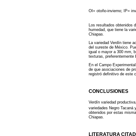
OI= otoño-invierno; IP= in
Los resultados obtenidos d
humedad, que tiene la vari
Chiapas.
La variedad Verdín tiene a
del sureste de México. Pue
igual o mayor a 300 mm, bie
texturas, preferentemente 
En el Campo Experimental Co
de que asociaciones de pro
registró definitivo de est
CONCLUSIONES
Verdín variedad productiv
variedades Negro Tacaná y
obtenidos por estas misma
Chiapas.
LITERATURA CITA