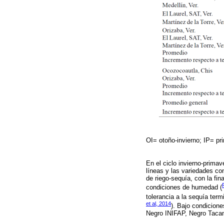
OI= otoño-invierno; IP= p
En el ciclo invierno-primav
líneas y las variedades co
de riego-sequía, con la fin
condiciones de humedad (
tolerancia a la sequía ter
et al, 2014
). Bajo condicione
Negro INIFAP, Negro Taca