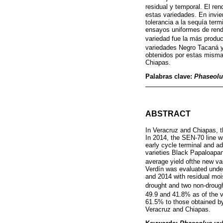
residual y temporal. El re
estas variedades. En invie
tolerancia a la sequía ter
ensayos uniformes de rend
variedad fue la más produ
variedades Negro Tacaná y
obtenidos por estas misma
Chiapas.
Palabras clave:
Phaseolu
ABSTRACT
In Veracruz and Chiapas, th
In 2014, the SEN-70 line w
early cycle terminal and a
varieties Black Papaloapa
average yield ofthe new va
Verdín was evaluated under 
and 2014 with residual mois
drought and two non-drough
49.9 and 41.8% as of the v
61.5% to those obtained by
Veracruz and Chiapas.