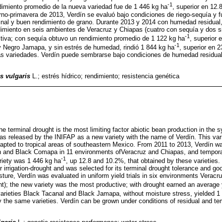
-1
ndimiento promedio de la nueva variedad fue de 1 446 kg ha
, superior en 12.
rno-primavera de 2013, Verdín se evaluó bajo condiciones de riego-sequía y 
minal y buen rendimiento de grano. Durante 2013 y 2014 con humedad residual
imiento en seis ambientes de Veracruz y Chiapas (cuatro con sequía y dos si
-1
ctiva; con sequía obtuvo un rendimiento promedio de 1 122 kg ha
, superior 
-1
 Negro Jamapa, y sin estrés de humedad, rindió 1 844 kg ha
, superior en 
s variedades. Verdín puede sembrarse bajo condiciones de humedad residual
s vulgaris
L.; estrés hídrico; rendimiento; resistencia genética
e terminal drought is the most limiting factor abiotic bean production in the 
as released by the INIFAP as a new variety with the name of Verdín. This varie
dapted to tropical areas of southeastern Mexico. From 2011 to 2013, Verdín w
n and Black Comapa in 11 environments ofVeracruz and Chiapas, and tempora
-1
riety was 1 446 kg ha
, up 12.8 and 10.2%, that obtained by these varieties. 
irrigation-drought and was selected for its terminal drought tolerance and goo
ture, Verdín was evaluated in uniform yield trials in six environments Veracr
t); the new variety was the most productive; with drought earned an average 
arieties Black Tacanal and Black Jamapa, without moisture stress, yielded 1
 the same varieties. Verdín can be grown under conditions of residual and te