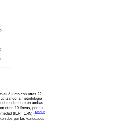
 evaluó junto con otras 22
utilizando la metodología
 en el rendimiento en ambas
on otras 10 líneas, por su
Tosquy
humedad (IER= 1.45) (
btenidos por las variedades