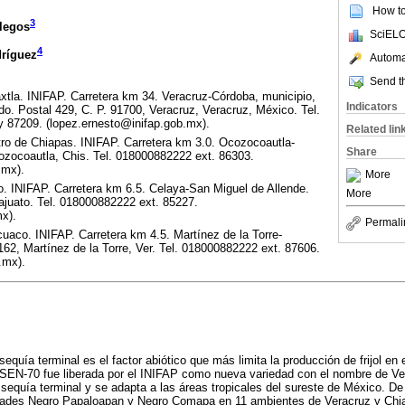
How to 
3
llegos
SciELO
4
dríguez
Automat
Send th
tla. INIFAP. Carretera km 34. Veracruz-Córdoba, municipio,
Indicators
do. Postal 429, C. P. 91700, Veracruz, Veracruz, México. Tel.
 87209. (lopez.ernesto@inifap.gob.mx).
Related lin
o de Chiapas. INIFAP. Carretera km 3.0. Ocozocoautla-
Share
ozocoautla, Chis. Tel. 018000882222 ext. 86303.
.mx).
More
. INIFAP. Carretera km 6.5. Celaya-San Miguel de Allende.
More
ajuato. Tel. 018000882222 ext. 85227.
x).
Permali
aco. INIFAP. Carretera km 4.5. Martínez de la Torre-
62, Martínez de la Torre, Ver. Tel. 018000882222 ext. 87606.
.mx).
sequía terminal es el factor abiótico que más limita la producción de frijol e
a SEN-70 fue liberada por el INIFAP como nueva variedad con el nombre de Ve
a sequía terminal y se adapta a las áreas tropicales del sureste de México. D
iedades Negro Papaloapan y Negro Comapa en 11 ambientes de Veracruz y Ch