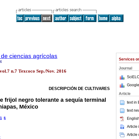
de ciencias agrícolas
Services 
4
Journal
vol.7 n.7 Texcoco Sep./Nov. 2016
SciELO
Google
DESCRIPCIÓN DE CULTIVARES
Article
e frijol negro tolerante a sequía terminal
text in
hiapas, México
text ne
1
§
English
Article
Article
2