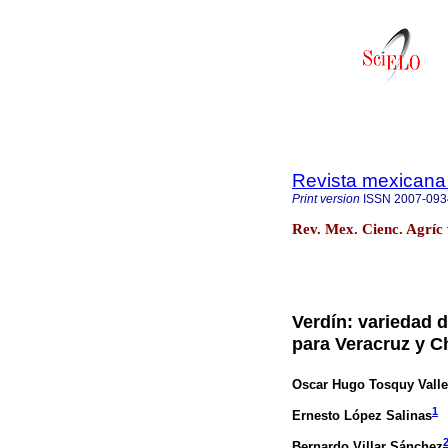
Revista mexicana 
Print version
ISSN
2007-093
Rev. Mex. Cienc. Agríc 
Verdín: variedad d
para Veracruz y C
Oscar Hugo Tosquy Valle
1
Ernesto López Salinas
Bernardo Villar Sánchez