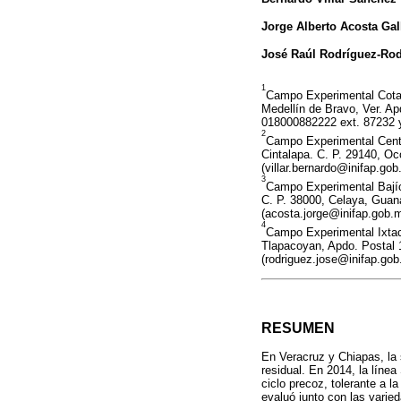
Jorge Alberto Acosta Ga
José Raúl Rodríguez-Ro
1
Campo Experimental Cotax
Medellín de Bravo, Ver. Ap
018000882222 ext. 87232 y
2
Campo Experimental Centr
Cintalapa. C. P. 29140, Oc
(villar.bernardo@inifap.gob
3
Campo Experimental Bajío
C. P. 38000, Celaya, Guan
(acosta.jorge@inifap.gob.m
4
Campo Experimental Ixtacu
Tlapacoyan, Apdo. Postal 1
(rodriguez.jose@inifap.gob
RESUMEN
En Veracruz y Chiapas, la 
residual. En 2014, la líne
ciclo precoz, tolerante a l
evaluó junto con las var