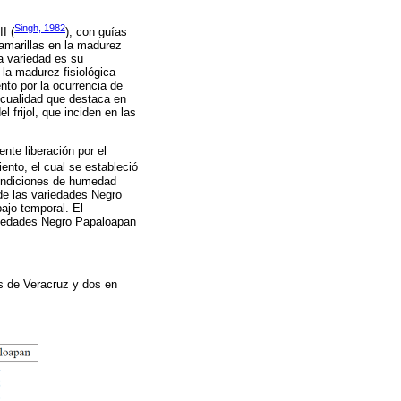
Singh, 1982
I (
), con guías
 amarillas en la madurez
a variedad es su
 la madurez fisiológica
nto por la ocurrencia de
 cualidad que destaca en
 frijol, que inciden en las
te liberación por el
iento, el cual se estableció
condiciones de humedad
 de las variedades Negro
ajo temporal. El
ariedades Negro Papaloapan
es de Veracruz y dos en