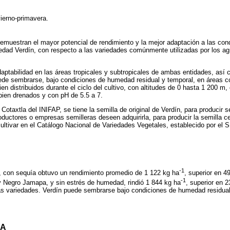
vierno-primavera.
emuestran el mayor potencial de rendimiento y la mejor adaptación a las con
edad Verdín, con respecto a las variedades comúnmente utilizadas por los agr
daptabilidad en las áreas tropicales y subtropicales de ambas entidades, así 
de sembrarse, bajo condiciones de humedad residual y temporal, en áreas con
n distribuidos durante el ciclo del cultivo, con altitudes de 0 hasta 1 200 m,
bien drenados y con pH de 5.5 a 7.
taxtla del INIFAP, se tiene la semilla de original de Verdín, para producir s
ductores o empresas semilleras deseen adquirirla, para producir la semilla ce
e cultivar en el Catálogo Nacional de Variedades Vegetales, establecido por e
-1
a, con sequía obtuvo un rendimiento promedio de 1 122 kg ha
, superior en 4
-1
 Negro Jamapa, y sin estrés de humedad, rindió 1 844 kg ha
, superior en 
s variedades. Verdín puede sembrarse bajo condiciones de humedad residual
DA