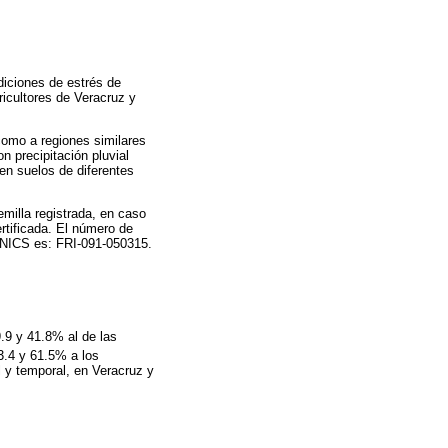
diciones de estrés de
icultores de Veracruz y
como a regiones similares
 precipitación pluvial
 en suelos de diferentes
emilla registrada, en caso
rtificada. El número de
l SNICS es: FRI-091-050315.
9.9 y 41.8% al de las
23.4 y 61.5% a los
 y temporal, en Veracruz y