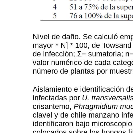
Nivel de daño. Se calculó empl
mayor * N] * 100, de Towsand 
de infección; Σ= sumatoria; n
valor numérico de cada categ
número de plantas por muestr
Aislamiento e identificación 
infectadas por
U. transversali
crisantemo,
Phragmidium mu
clavel y de chile manzano in
identificaron bajo microscopi
colocados sobre los hongos fi