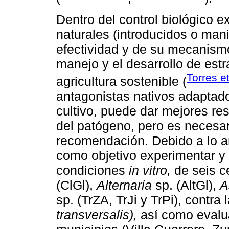
Dentro del control biológico 
naturales (introducidos o man
efectividad y de su mecanismo
manejo y el desarrollo de est
Torres e
agricultura sostenible (
antagonistas nativos adaptad
cultivo, puede dar mejores re
del patógeno, pero es necesar
recomendación. Debido a lo an
como objetivo experimentar y 
condiciones
in vitro,
de seis c
(ClGl),
Alternaria
sp. (AltGl),
A
sp. (TrZA, TrJi y TrPi), contra
transversalis),
así como evalua