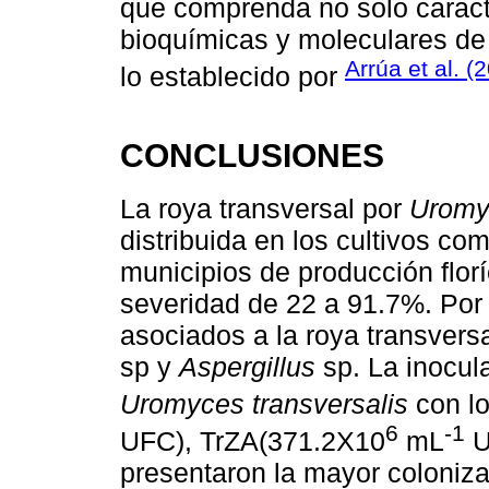
que comprenda no solo caracte
bioquímicas y moleculares de
Arrúa et al. (
lo establecido por
CONCLUSIONES
La roya transversal por
Uromyc
distribuida en los cultivos co
municipios de producción flor
severidad de 22 a 91.7%. Por 
asociados a la roya transvers
sp y
Aspergillus
sp. La inocul
Uromyces transversalis
con lo
6
-1
UFC), TrZA(371.2X10
mL
U
presentaron la mayor coloniz