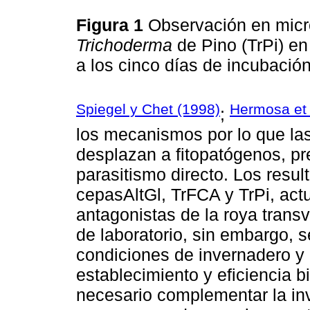
Figura 1
Observación en micr
Trichoderma
de Pino (TrPi) en
a los cinco días de incubació
Spiegel y Chet (1998)
Hermosa et 
;
los mecanismos por lo que la
desplazan a fitopatógenos, p
parasitismo directo. Los resu
cepasAltGl, TrFCA y TrPi, act
antagonistas de la roya transv
de laboratorio, sin embargo, 
condiciones de invernadero y
establecimiento y eficiencia b
necesario complementar la inv