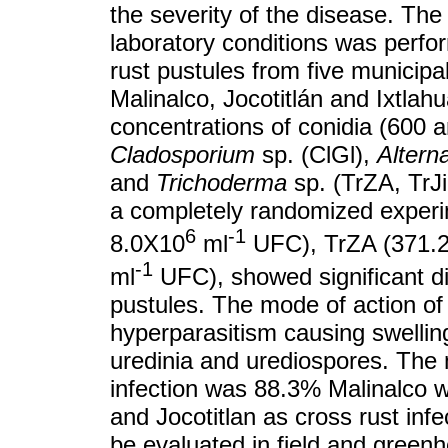
the severity of the disease. The 
laboratory conditions was perfor
rust pustules from five municipa
Malinalco, Jocotitlán and Ixtlah
concentrations of conidia (600 a
Cladosporium
sp. (ClGl),
Alterna
and
Trichoderma
sp. (TrZA, TrJi
a completely randomized experim
6
-1
8.0X10
ml
UFC), TrZA (371.
-1
ml
UFC), showed significant dif
pustules. The mode of action of
hyperparasitism causing swellin
uredinia and urediospores. The 
infection was 88.3% Malinalco wit
and Jocotitlan as cross rust infe
be evaluated in field and green