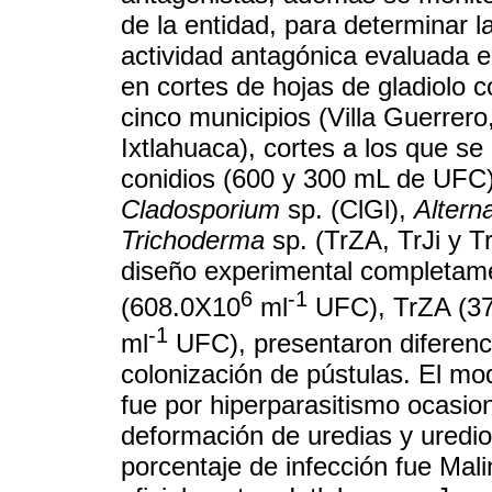
de la entidad, para determinar 
actividad antagónica evaluada en
en cortes de hojas de gladiolo 
cinco municipios (Villa Guerrer
Ixtlahuaca), cortes a los que s
conidios (600 y 300 mL de UFC)
Cladosporium
sp. (ClGl),
Alterna
Trichoderma
sp. (TrZA, TrJi y Tr
diseño experimental completamen
6
-1
(608.0X10
ml
UFC), TrZA (3
-1
ml
UFC), presentaron diferenci
colonización de pústulas. El mo
fue por hiperparasitismo ocasi
deformación de uredias y uredi
porcentaje de infección fue Mal