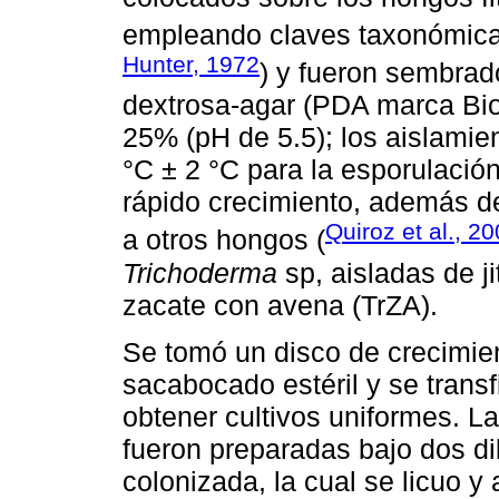
empleando claves taxonómica
Hunter, 1972
) y fueron sembrad
dextrosa-agar (PDA marca Biox
25% (pH de 5.5); los aislamie
°C ± 2 °C para la esporulación
rápido crecimiento, además de
Quiroz et al., 2
a otros hongos (
Trichoderma
sp, aisladas de ji
zacate con avena (TrZA).
Se tomó un disco de crecimie
sacabocado estéril y se transf
obtener cultivos uniformes. L
fueron preparadas bajo dos dil
colonizada, la cual se licuo y