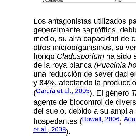
Los antagonistas utilizados p
generalmente saprófitos, debi
medio, su alta capacidad de c
otros microorganismos, su vers
hongo
Cladosporium
ha sido 
de la roya blanca
(Puccinia ho
una reducción de severidad e
y 84%, afectando la producció
García et al., 2005
(
). El género
T
agente de biocontrol de dive
del suelo, debido a su amplia 
Howell, 2006
Aqui
hospedantes (
;
et al., 2008
).