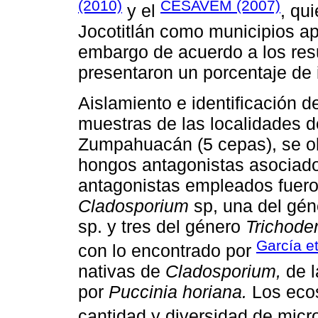
(2010)
CESAVEM (2007)
y el
, qu
Jocotitlán como municipios ap
embargo de acuerdo a los res
presentaron un porcentaje de
Aislamiento e identificación 
muestras de las localidades d
Zumpahuacán (5 cepas), se ob
hongos antagonistas asociado
antagonistas empleados fuero
Cladosporium
sp, una del gé
sp. y tres del género
Trichode
García et
con lo encontrado por
nativas de
Cladosporium,
de l
por
Puccinia horiana.
Los ecos
cantidad y diversidad de mic