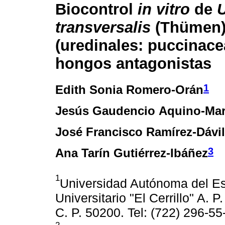
Biocontrol
in vitro
de
transversalis
(Thümen)
(uredinales: puccinace
hongos antagonistas
1
Edith Sonia Romero-Orán
Jesús Gaudencio Aquino-Mar
José Francisco Ramírez-Dávi
3
Ana Tarín Gutiérrez-Ibáñez
1
Universidad Autónoma del E
Universitario "El Cerrillo" A. 
C. P. 50200. Tel: (722) 296-5