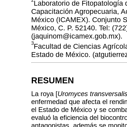
2
Laboratorio de Fitopatología d
Capacitación Agropecuaria, Ac
México (ICAMEX). Conjunto S
México, C. P. 52140. Tel: (72
(jaquinom@icamex.gob.mx).
3
Facultad de Ciencias Agrícol
Estado de México. (atgutier
RESUMEN
La roya [
Uromyces transversali
enfermedad que afecta el rendimi
el Estado de México y se combate
evaluó la eficiencia del biocontr
antagonistas, además se monitor