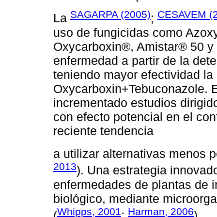
SAGARPA (2005)
CESAVEM (2
La
;
uso de fungicidas como Azoxys
Oxycarboxin®, Amistar® 50 y 
enfermedad a partir de la dete
teniendo mayor efectividad la 
Oxycarboxin+Tebuconazole. E
incrementado estudios dirigi
con efecto potencial en el co
reciente tendencia
a utilizar alternativas menos p
2013
). Una estrategia innovad
enfermedades de plantas de im
biológico, mediante microorg
Whipps, 2001
Harman, 2006
(
;
).