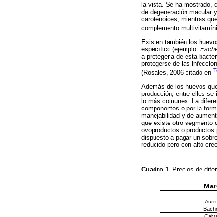
la vista. Se ha mostrado, q
de degeneración macular y 
carotenoides, mientras que
complemento multivitamíni
Existen también los huevos
específico (ejemplo:
Escher
a protegerla de esta bact
protegerse de las infeccio
T
(Rosales, 2006 citado en
Además de los huevos que 
producción, entre ellos se 
lo más comunes. La diferen
componentes o por la forma
manejabilidad y de aumento
que existe otro segmento d
ovoproductos o productos
dispuesto a pagar un sobr
reducido pero con alto cre
Cuadro 1.
Precios de dife
Mar
Aurr
Bach
Calva