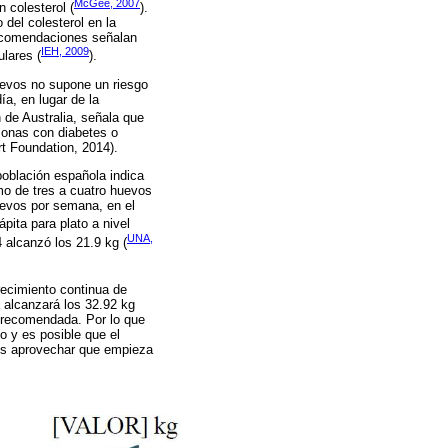
McGee, 2007
 colesterol (
).
 del colesterol en la
recomendaciones señalan
IEH, 2009
lares (
).
uevos no supone un riesgo
a, en lugar de la
 de Australia, señala que
sonas con diabetes o
t Foundation, 2014).
población española indica
mo de tres a cuatro huevos
uevos por semana, en el
pita para plato a nivel
UNA,
 alcanzó los 21.9 kg (
ecimiento continua de
 alcanzará los 32.92 kg
 recomendada. Por lo que
o y es posible que el
 es aprovechar que empieza