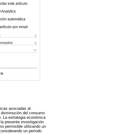
itar este artículo
 Analytics
ción automática
artículo por email
s
cionados
nk
icas asociadas al
la disminución del consumo
o. La estrategia económica
 la presente investigación
o permisible utilizando un
 considerando un período