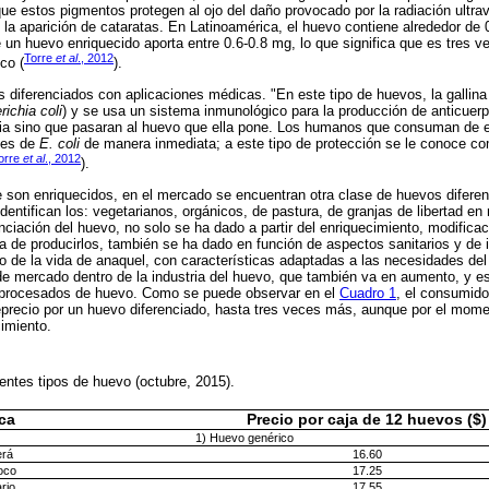
ue estos pigmentos protegen al ojo del daño provocado por la radiación ultrav
la aparición de cataratas. En Latinoamérica, el huevo contiene alrededor de 
 un huevo enriquecido aporta entre 0.6-0.8 mg, lo que significa que es tres 
Torre
et al
., 2012
co (
).
 diferenciados con aplicaciones médicas. "En este tipo de huevos, la gallin
ichia coli
) y se usa un sistema inmunológico para la producción de anticuerp
eria sino que pasaran al huevo que ella pone. Los humanos que consuman de 
nes de
E. coli
de manera inmediata; a este tipo de protección se le conoce c
orre
et al
., 2012
).
son enriquecidos, en el mercado se encuentran otra clase de huevos diferen
identifican los: vegetarianos, orgánicos, de pastura, de granjas de libertad e
ciación del huevo, no solo se ha dado a partir del enriquecimiento, modificac
 de producirlos, también se ha dado en función de aspectos sanitarios y de 
 de la vida de anaquel, con características adaptadas a las necesidades del
e mercado dentro de la industria del huevo, que también va en aumento, y e
 procesados de huevo. Como se puede observar en el
Cuadro 1
, el consumido
eprecio por un huevo diferenciado, hasta tres veces más, aunque por el mom
cimiento.
rentes tipos de huevo (octubre, 2015).
ca
Precio por caja de 12 huevos ($)
1) Huevo genérico
erá
16.60
oco
17.25
rio
17.55