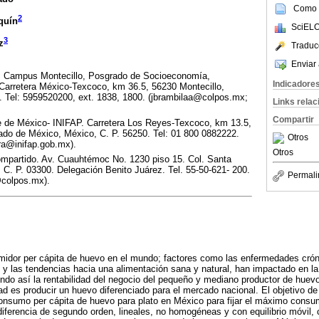
Como c
2
quín
SciELO
3
z
Traduc
Enviar 
s Campus Montecillo, Posgrado de Socioeconomía,
Indicadore
 Carretera México-Texcoco, km 36.5, 56230 Montecillo,
 Tel: 5959520200, ext. 1838, 1800. (jbrambilaa@colpos.mx;
Links rela
Compartir
 de México- INIFAP. Carretera Los Reyes-Texcoco, km 13.5,
ado de México, México, C. P. 56250. Tel: 01 800 0882222.
Otros
ra@inifap.gob.mx).
Otros
mpartido. Av. Cuauhtémoc No. 1230 piso 15. Col. Santa
 C. P. 03300. Delegación Benito Juárez. Tel. 55-50-621- 200.
Permali
@colpos.mx).
idor per cápita de huevo en el mundo; factores como las enfermedades crón
 y las tendencias hacia una alimentación sana y natural, han impactado en 
ndo así la rentabilidad del negocio del pequeño y mediano productor de huev
ad es producir un huevo diferenciado para el mercado nacional. El objetivo de
onsumo per cápita de huevo para plato en México para fijar el máximo consum
ferencia de segundo orden, lineales, no homogéneas y con equilibrio móvil,