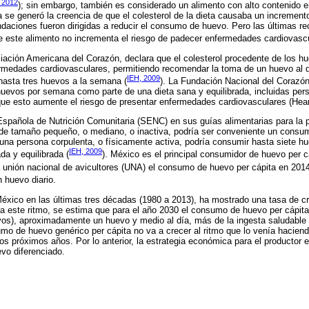
, 2012
); sin embargo, también es considerado un alimento con alto contenido en
a se generó la creencia de que el colesterol de la dieta causaba un incremento
ndaciones fueron dirigidas a reducir el consumo de huevo. Pero las últimas 
e este alimento no incrementa el riesgo de padecer enfermedades cardiovascu
iación Americana del Corazón, declara que el colesterol procedente de los h
rmedades cardiovasculares, permitiendo recomendar la toma de un huevo al dí
IEH, 2009
hasta tres huevos a la semana (
). La Fundación Nacional del Corazón
huevos por semana como parte de una dieta sana y equilibrada, incluidas per
que esto aumente el riesgo de presentar enfermedades cardiovasculares (Hear
Española de Nutrición Comunitaria (SENC) en sus guías alimentarias para la 
 de tamaño pequeño, o mediano, o inactiva, podría ser conveniente un consu
una persona corpulenta, o físicamente activa, podría consumir hasta siete h
IEH, 2009
da y equilibrada (
). México es el principal consumidor de huevo per cá
 unión nacional de avicultores (UNA) el consumo de huevo per cápita en 2014
n huevo diario.
xico en las últimas tres décadas (1980 a 2013), ha mostrado una tasa de cr
 a este ritmo, se estima que para el año 2030 el consumo de huevo per cápita
vos), aproximadamente un huevo y medio al día, más de la ingesta saludable
mo de huevo genérico per cápita no va a crecer al ritmo que lo venía haciend
os próximos años. Por lo anterior, la estrategia económica para el productor
vo diferenciado.