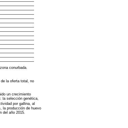
y zona conurbada.
e la oferta total, no
nido un crecimiento
: la selección genética,
ividad por gallina, al
, la producción de huevo
n del año 2015.