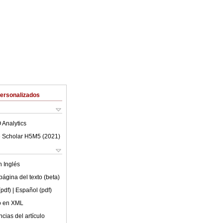
Personalizados
 Analytics
 Scholar H5M5 (
2021
)
en
Inglés
ágina del texto (beta)
(pdf)
| Español (pdf)
lo en XML
cias del artículo