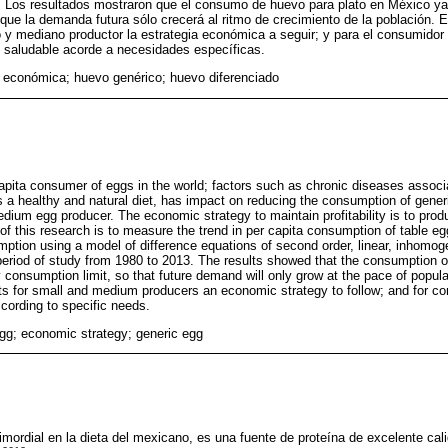
 Los resultados mostraron que el consumo de huevo para plato en México ya 
que la demanda futura sólo crecerá al ritmo de crecimiento de la población. E
 y mediano productor la estrategia económica a seguir; y para el consumidor 
 saludable acorde a necesidades específicas.
a económica; huevo genérico; huevo diferenciado
capita consumer of eggs in the world; factors such as chronic diseases assoc
s a healthy and natural diet, has impact on reducing the consumption of gener
medium egg producer. The economic strategy to maintain profitability is to produ
f this research is to measure the trend in per capita consumption of table eg
tion using a model of difference equations of second order, linear, inhom
 period of study from 1980 to 2013. The results showed that the consumption o
y consumption limit, so that future demand will only grow at the pace of popul
nts for small and medium producers an economic strategy to follow; and for co
ording to specific needs.
egg; economic strategy; generic egg
mordial en la dieta del mexicano, es una fuente de proteína de excelente calid