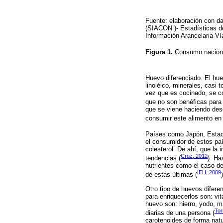
Fuente: elaboración con da
(SIACON )- Estadísticas d
Información Arancelaria Ví
Figura 1.
Consumo naciona
Huevo diferenciado. El hue
linoléico, minerales, casi 
vez que es cocinado, se co
que no son benéficas para
que se viene haciendo des
consumir este alimento en 
Países como Japón, Estad
el consumidor de estos pa
colesterol. De ahí, que la
Cruz, 2012
tendencias (
). Ha
nutrientes como el caso d
IEH, 2009
de estas últimas (
)
Otro tipo de huevos difere
para enriquecerlos son: vit
huevo son: hierro, yodo, m
To
diarias de una persona (
carotenoides de forma natu