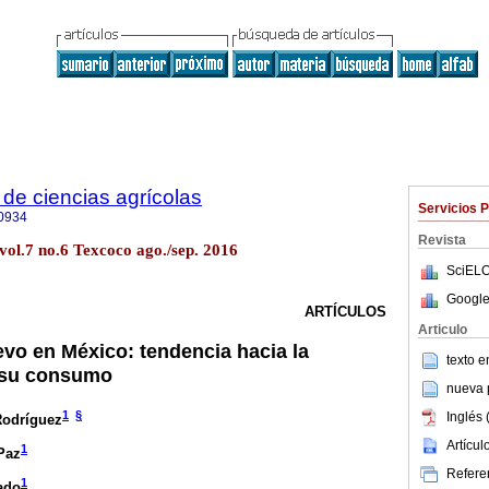
de ciencias agrícolas
Servicios 
0934
Revista
vol.7 no.6 Texcoco ago./sep. 2016
SciELO
Google
ARTÍCULOS
Articulo
vo en México: tendencia hacia la
texto 
n su consumo
nueva p
1
§
Inglés 
Rodríguez
Artícu
1
Paz
Referen
1
ado