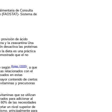
limentaria de Consulta
ión (FAOSTAT)- Sistema de
 provisión de ácido
eína y la zeaxantina Una
ón desactiva las proteínas
 la dieta es una práctica
emostrado que el no
Rojas (2005)
be según
, a que
as relacionados con el
basados en estas
ayor contenido de ciertos
 vitaminas y precursoras
vitaminas que se utilizan
zados para adicionar al
 y 60% de las necesidades
rtar un nivel superior de
nismo, principalmente para