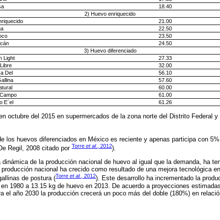
sa
18.40
2) Huevo enriquecido
riquecido
21.00
na
22.50
oco
23.50
cán
24.50
3) Huevo diferenciado
 Light
27.33
 Libre
32.00
a Del
56.10
llina
57.60
tural
60.00
l Campo
61.00
o E´el
61.26
en octubre del 2015 en supermercados de la zona norte del Distrito Federal 
de los huevos diferenciados en México es reciente y apenas participa con 5% d
Torre
et al
., 2012
De Regil, 2008 citado por
).
dinámica de la producción nacional de huevo al igual que la demanda, ha te
la producción nacional ha crecido como resultado de una mejora tecnológica en
Torre
et al.
, 2012
gallinas de postura (
). Este desarrollo ha incrementado la product
 en 1980 a 13.15 kg de huevo en 2013. De acuerdo a proyecciones estimadas
ra el año 2030 la producción crecerá un poco más del doble (180%) en relació