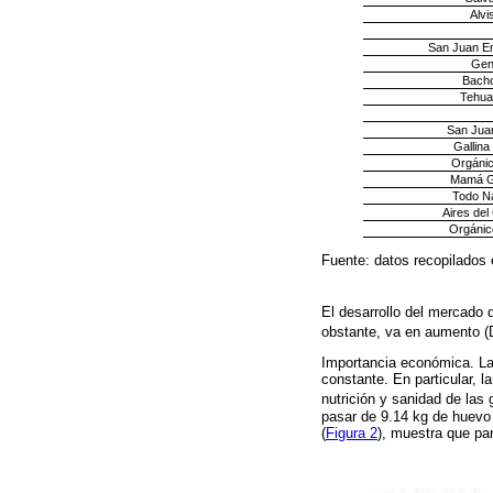
Alvi
San Juan En
Ge
Bach
Tehua
San Juan
Gallina
Orgánic
Mamá Ga
Todo Na
Aires de
Orgánic
Fuente: datos recopilados 
El desarrollo del mercado 
obstante, va en aumento (
Importancia económica. La 
constante. En particular, 
nutrición y sanidad de las 
pasar de 9.14 kg de huevo
(
Figura 2
), muestra que pa