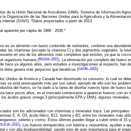
tos de la Unión Nacional de Avicultores (UNA)- Sistema de Información Agroa
e la Organización de las Naciones Unidas para la Agricultura y la Alimentac
a Internet (SIAVI). *Datos proyectados a partir de 2013.
l aparente per cápita de 1980 - 2030.*
vo es un alimento con basto contenido de nutrientes, contiene una abundante
todas las vitaminas (excepto la vitamina C) y dos pigmentos vegetales: la lut
nvierte en uno de los alimentos más completos que existen, ya que la cocci
McGee, 2007
 el organismo humano (
). La eliminación por completo del huevo en
de hace ya algunos años, pero estudios e investigaciones al respecto, han d
Carrillo, 2005
la dieta genera más perjuicios que benéficos (
).
os Unidos de América y Canadá han disminuido su consumo, lo cual se de
íses se está preocupando más por sus salud, ejemplo de ello son los problem
 industria del huevo, se ha dado a la tarea de diseñar nuevos tipos de huevo 
sta hace pocos años, en el mercado comenzaron a aparecer huevos con un m
e los ácidos grasos omega 3 (principalmente EPA y DHA), algunos minerales,
.
nciados son los adicionados con vitaminas y minerales traza. Las principales 
aminas E, A, D3, ácido fólico, B12, biotina y B2; entre los minerales más utili
anganeso, selenio y cromo. Estos últimos pueden llegar a cubrir entre el 15
rre
et al.,
2012
). Los huevos enriquecidos con luteína y zeaxantina, ayudan a apo
ral y con alta biodisponibilidad, siendo esto de gran importancia para el orga