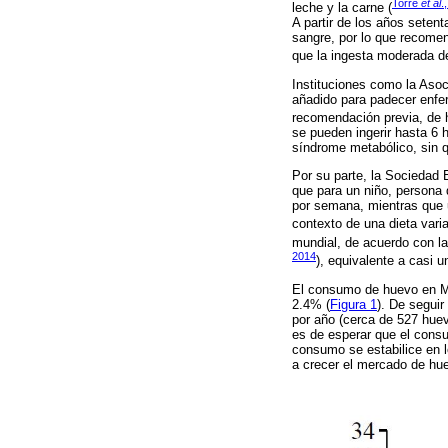
Torre
et al
.
leche y la carne (
A partir de los años setent
sangre, por lo que recome
que la ingesta moderada d
Instituciones como la Asoc
añadido para padecer enfe
recomendación previa, de 
se pueden ingerir hasta 6 
síndrome metabólico, sin 
Por su parte, la Sociedad 
que para un niño, persona
por semana, mientras que 
contexto de una dieta varia
mundial, de acuerdo con la
2014
), equivalente a casi u
El consumo de huevo en Mé
2.4% (
Figura 1
). De seguir
por año (cerca de 527 hue
es de esperar que el consu
consumo se estabilice en l
a crecer el mercado de hue