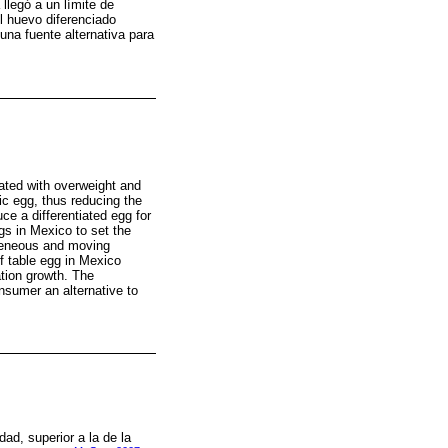
llegó a un límite de
l huevo diferenciado
una fuente alternativa para
iated with overweight and
ic egg, thus reducing the
ce a differentiated egg for
gs in Mexico to set the
ogeneous and moving
f table egg in Mexico
ation growth. The
nsumer an alternative to
ad, superior a la de la