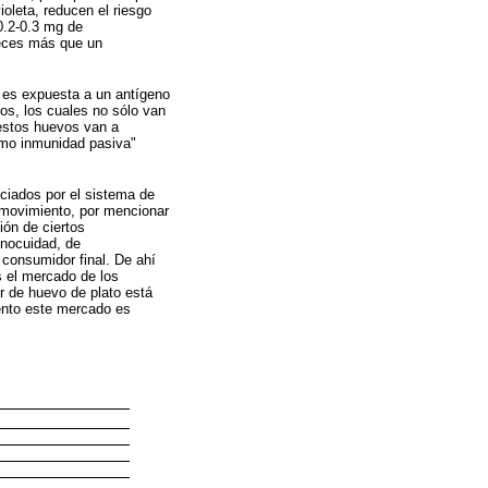
ioleta, reducen el riesgo
0.2-0.3 mg de
veces más que un
a es expuesta a un antígeno
os, los cuales no sólo van
estos huevos van a
omo inmunidad pasiva"
ciados por el sistema de
n movimiento, por mencionar
ión de ciertos
inocuidad, de
 consumidor final. De ahí
s el mercado de los
r de huevo de plato está
ento este mercado es