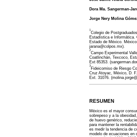
Dora Ma. Sangerman-Jar
Jorge Nery Molina Góme
1
Colegio de Postgraduado
Estadística e Informática.
Estado de México. México.
jarana@colpos.mx).
2
Campo Experimental Valle
Coatlinchán, Texcoco, Est
Ext 85353. (sangerman.do
3
Fideicomiso de Riesgo Co
Cruz Atoyac, México, D. F.
Ext. 31076. (molina.jorge
RESUMEN
México es el mayor consum
sobrepeso y a la obesidad,
de huevo genérico, reducie
para mantener la rentabilid
es medir la tendencia de c
modelo de ecuaciones en di