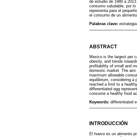
de estudio de 1980 a 2013.
consumo saludable, por lo 
representa para el pequeño
el consumo de un alimento
Palabras clave:
estrategi
ABSTRACT
Mexico is the largest per 
obesity, and trends toward
profitability of small and 
domestic market. The aim o
maximum allowable consump
equilibrium, considering a
reached a limit to a health
differentiated egg represe
consume a healthy food acc
Keywords:
differentiated 
INTRODUCCIÓN
El huevo es un alimento pri