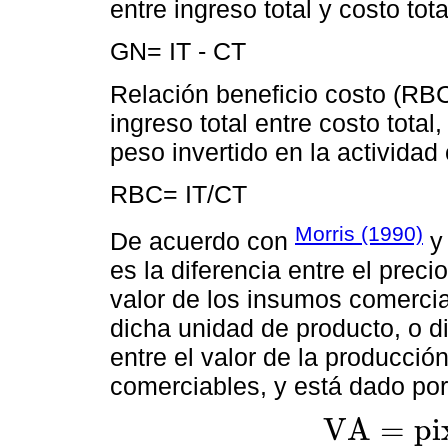
entre ingreso total y costo tota
GN= IT - CT
Relación beneficio costo (RBC)
ingreso total entre costo total
peso invertido en la activida
RBC= IT/CT
Morris (1990)
De acuerdo con
es la diferencia entre el pre
valor de los insumos comercia
dicha unidad de producto, o di
entre el valor de la producció
comerciables, y está dado por
V
A
=
p
i
V
A
=
p
i
x
i
-
∑
k
=
1
n
p
k
y
k