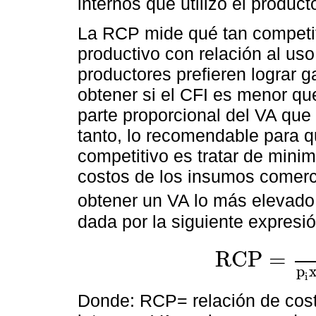
internos que utilizó el producto
La RCP mide qué tan competit
productivo con relación al uso
productores prefieren lograr 
obtener si el CFI es menor que
parte proporcional del VA que 
tanto, lo recomendable para 
competitivo es tratar de mini
costos de los insumos comerci
obtener un VA lo más elevado 
dada por la siguiente expresió
R
C
P
=
R
C
P
=
∑
r
=
1
n
p
r
z
r
p
i
x
i
-
∑
p
i
Donde: RCP= relación de costo