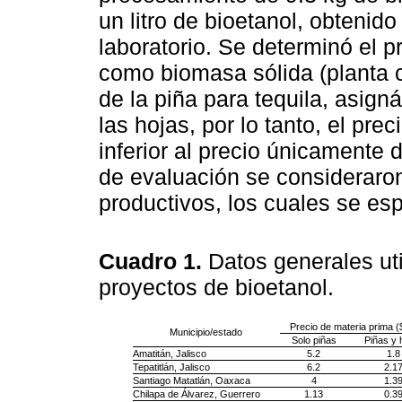
un litro de bioetanol, obteni
laboratorio. Se determinó el p
como biomasa sólida (planta c
de la piña para tequila, asig
las hojas, por lo tanto, el pre
inferior al precio únicamente 
de evaluación se consideraron
productivos, los cuales se es
Cuadro 1.
Datos generales uti
proyectos de bioetanol.
Precio de materia prima (
Municipio/estado
Solo piñas
Piñas y 
Amatitán, Jalisco
5.2
1.8
Tepatitlán, Jalisco
6.2
2.1
Santiago Matatlán, Oaxaca
4
1.3
Chilapa de Álvarez, Guerrero
1.13
0.3