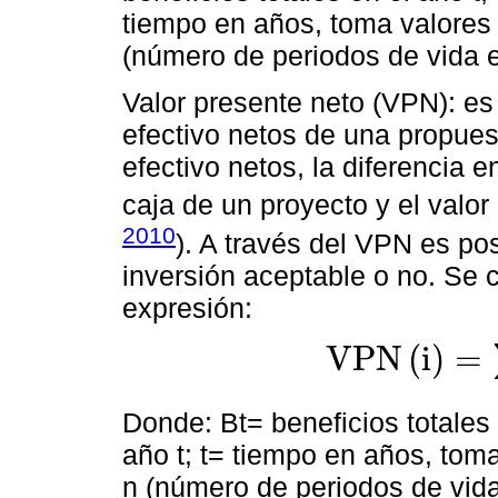
tiempo en años, toma valores 
(número de periodos de vida 
Valor presente neto (VPN): es e
efectivo netos de una propues
efectivo netos, la diferencia e
caja de un proyecto y el valor 
2010
). A través del VPN es pos
inversión aceptable o no. Se 
expresión:
V
P
N
(
i
)
=
V
P
N
i
=
∑
B
t
-
C
t
t
1
1
+
i
Donde: Bt= beneficios totales 
año t; t= tiempo en años, tom
n (número de periodos de vida