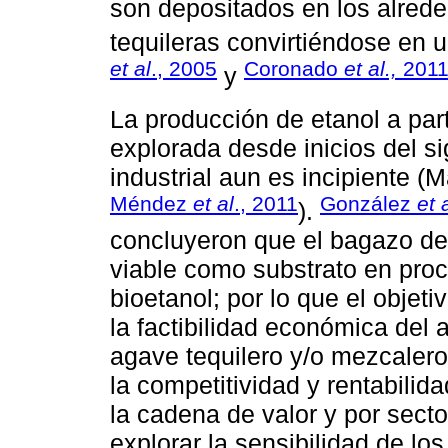
son depositados en los alrede
tequileras convirtiéndose en 
et al
., 2005
Coronado
et al.,
201
y
La producción de etanol a par
explorada desde inicios del s
industrial aun es incipiente 
Méndez
et al
., 2011
González
et 
).
concluyeron que el bagazo d
viable como substrato en proc
bioetanol; por lo que el objet
la factibilidad económica del
agave tequilero y/o mezcalero
la competitividad y rentabili
la cadena de valor y por secto
explorar la sensibilidad de l