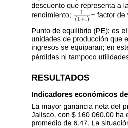
descuento que representa a l
1
rendimiento;
= factor de
1
1
+
i
(
1
+
i
)
Punto de equilibrio (PE): es e
unidades de producción que ex
ingresos se equiparan; en es
pérdidas ni tampoco utilidades
RESULTADOS
Indicadores económicos de l
La mayor ganancia neta del pr
Jalisco, con $ 160 060.00 ha
promedio de 6.47. La situaci