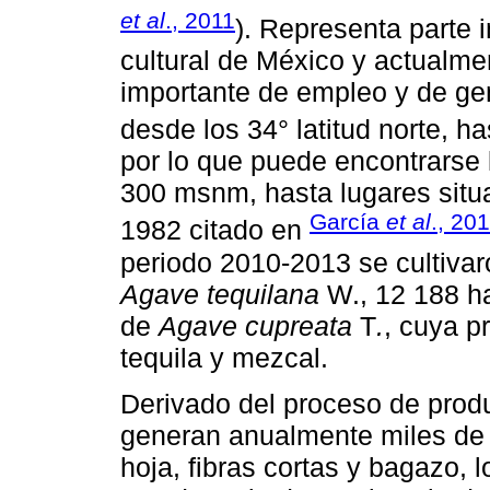
et al
., 2011
). Representa parte i
cultural de México y actualme
importante de empleo y de ge
desde los 34° latitud norte, has
por lo que puede encontrarse 
300 msnm, hasta lugares sit
García
et al
., 20
1982 citado en
periodo 2010-2013 se cultiva
Agave tequilana
W., 12 188 h
de
Agave cupreata
T
.
, cuya p
tequila y mezcal.
Derivado del proceso de produ
generan anualmente miles de 
hoja, fibras cortas y bagazo,