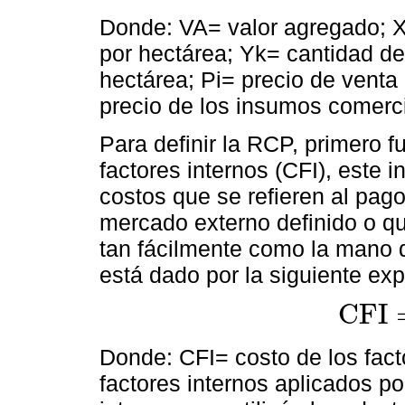
Donde: VA= valor agregado; X
por hectárea; Yk= cantidad d
hectárea; Pi= precio de venta 
precio de los insumos comerci
Para definir la RCP, primero fu
factores internos (CFI), este i
costos que se refieren al pago
mercado externo definido o qu
tan fácilmente como la mano de
está dado por la siguiente exp
C
F
I
C
F
I
=
∑
r
=
1
n
Donde: CFI= costo de los fact
factores internos aplicados po