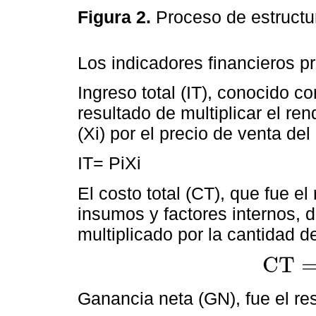
Figura 2.
Proceso de estructu
Los indicadores financieros pr
Ingreso total (IT), conocido c
resultado de multiplicar el re
(Xi) por el precio de venta del 
IT= PiXi
El costo total (CT), que fue e
insumos y factores internos, d
multiplicado por la cantidad d
C
T
C
T
=
∑
k
=
1
n
Ganancia neta (GN), fue el res