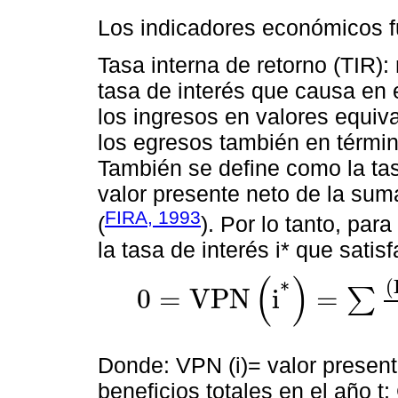
Los indicadores económicos f
Tasa interna de retorno (TIR)
tasa de interés que causa en e
los ingresos en valores equiv
los egresos también en términ
También se define como la ta
valor presente neto de la sum
FIRA, 1993
(
). Por lo tanto, par
la tasa de interés i* que satis
(
)
(
*
0
=
V
P
N
i
=
∑
0
=
V
P
N
i
*
=
∑
B
t
-
C
t
1
+
i
t
=
∑
B
t
-
C
t
1
1
+
i
*
t
Donde: VPN (i)= valor presente
beneficios totales en el año t; 