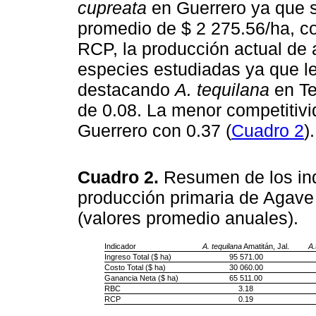
cupreata
en Guerrero ya que 
promedio de $ 2 275.56/ha, c
RCP, la producción actual de 
especies estudiadas ya que le
destacando
A. tequilana
en Te
de 0.08. La menor competitiv
Guerrero con 0.37 (
Cuadro 2
).
Cuadro 2.
Resumen de los in
producción primaria de Agave
(valores promedio anuales).
Indicador
A. tequilana
Amatitán, Jal.
A.
Ingreso Total ($ ha)
95 571.00
Costo Total ($ ha)
30 060.00
Ganancia Neta ($ ha)
65 511.00
RBC
3.18
RCP
0.19