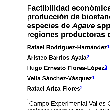
Factibilidad económica
producción de bioetano
especies de
Agave
spp
regiones productoras 
1
Rafael Rodríguez-Hernández
2
Aristeo Barrios-Ayala
3
Hugo Ernesto Flores-López
1
Velia Sánchez-Vásquez
2
Rafael Ariza-Flores
1
Campo Experimental Valles C