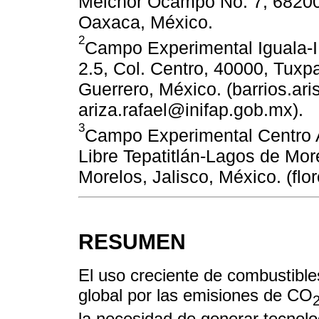
Melchor Ocampo No. 7, 68200,
Oaxaca, México.
2
Campo Experimental Iguala-I
2.5, Col. Centro, 40000, Tuxp
Guerrero, México. (barrios.ar
ariza.rafael@inifap.gob.mx).
3
Campo Experimental Centro A
Libre Tepatitlán-Lagos de Mor
Morelos, Jalisco, México. (fl
RESUMEN
El uso creciente de combustible
global por las emisiones de CO
la necesidad de generar tecnolo