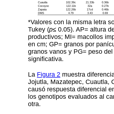
Cuautla
102.39c
21.33b
0.36b
Cocoyoc
122.11b
32a
0.27b
Zapata
122.26b
17cd
0.46b
DMS
4.79
3.43
0.69
*Valores con la misma letra s
Tukey (
p
≤ 0.05). AP= altura 
productivos; MI= macollos imp
en cm; GP= granos por paní
granos vanos y PG= peso del
significativa.
La
Figura 2
muestra diferencia
Jojutla, Mazatepec, Cuautla, 
causó respuesta diferencial 
los genotipos evaluados al ca
otra.