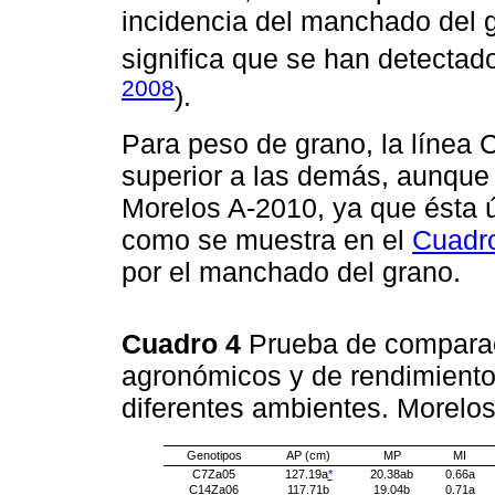
incidencia del manchado del 
significa que se han detectado
2008
).
Para peso de grano, la línea
superior a las demás, aunque 
Morelos A-2010, ya que ésta 
como se muestra en el
Cuadr
por el manchado del grano.
Cuadro 4
Prueba de comparac
agronómicos y de rendimiento
diferentes ambientes. Morelo
Genotipos
AP (cm)
MP
MI
C7Za05
127.19a
*
20.38ab
0.66a
C14Za06
117.71b
19.04b
0.71a