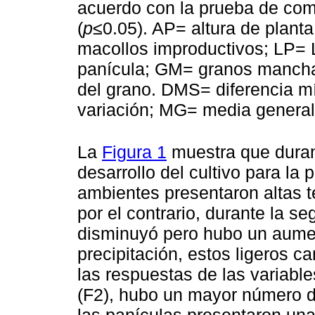
acuerdo con la prueba de co
(
p
≤0.05). AP= altura de plant
macollos improductivos; LP= 
panícula; GM= granos manch
del grano. DMS= diferencia mí
variación; MG= media general
La
Figura 1
muestra que duran
desarrollo del cultivo para la 
ambientes presentaron altas t
por el contrario, durante la s
disminuyó pero hubo un aume
precipitación, estos ligeros c
las respuestas de las variabl
(F2), hubo un mayor número d