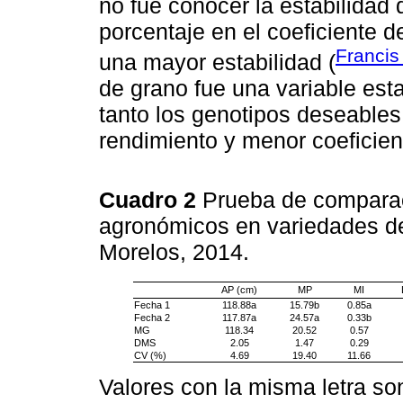
no fue conocer la estabilidad 
porcentaje en el coeficiente d
Francis
una mayor estabilidad (
de grano fue una variable esta
tanto los genotipos deseables
rendimiento y menor coeficien
Cuadro 2
Prueba de comparac
agronómicos en variedades de
Morelos, 2014.
AP (cm)
MP
MI
Fecha 1
118.88a
15.79b
0.85a
Fecha 2
117.87a
24.57a
0.33b
MG
118.34
20.52
0.57
DMS
2.05
1.47
0.29
CV (%)
4.69
19.40
11.66
Valores con la misma letra so