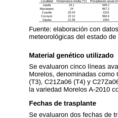
Localidad
Temperatura media (°C)
Precipitación anual (
Jojutla
24.1
948.2
Mazatepec
24
867.2
Cuautla
20.43
1015
Cocoyoc
22.12
960.6
Zapata
21.58
1564
Fuente: elaboración con datos
meteorológicas del estado de 
Material genético utilizado
Se evaluaron cinco líneas av
Morelos, denominadas como 
(T3), C21Za06 (T4) y C27Za06
la variedad Morelos A-2010 co
Fechas de trasplante
Se evaluaron dos fechas de tra