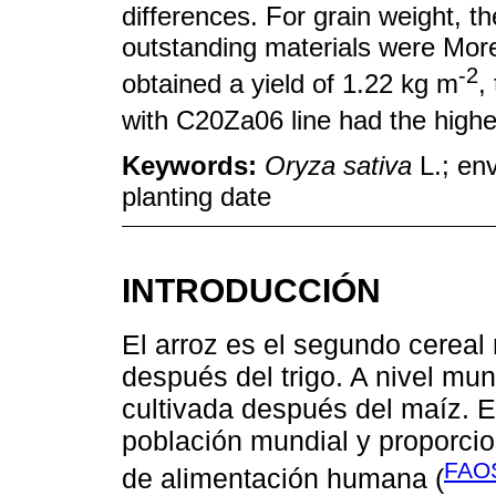
differences. For grain weight, 
outstanding materials were Mor
-2
obtained a yield of 1.22 kg m
,
with C20Za06 line had the high
Keywords:
Oryza sativa
L.; en
planting date
INTRODUCCIÓN
El arroz es el segundo cerea
después del trigo. A nivel mun
cultivada después del maíz. E
población mundial y proporci
FAOS
de alimentación humana (