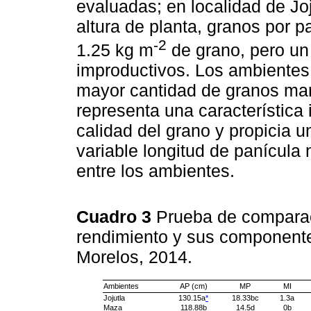
evaluadas; en localidad de Jo
altura de planta, granos por p
-2
1.25 kg m
de grano, pero u
improductivos. Los ambientes
mayor cantidad de granos man
representa una característica
calidad del grano y propicia 
variable longitud de panícula 
entre los ambientes.
Cuadro 3
Prueba de comparac
rendimiento y sus componente
Morelos, 2014.
Ambientes
AP (cm)
MP
MI
Jojutla
130.15a
*
18.33bc
1.3a
Maza
118.88b
14.5d
0b