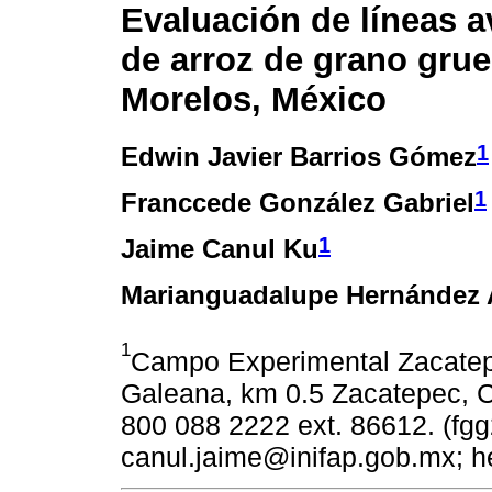
Evaluación de líneas 
de arroz de grano gru
Morelos, México
1
Edwin Javier Barrios Gómez
1
Franccede González Gabriel
1
Jaime Canul Ku
Marianguadalupe Hernández 
1
Campo Experimental Zacatep
Galeana, km 0.5 Zacatepec, C.
800 088 2222 ext. 86612. (fg
canul.jaime@inifap.gob.mx; 