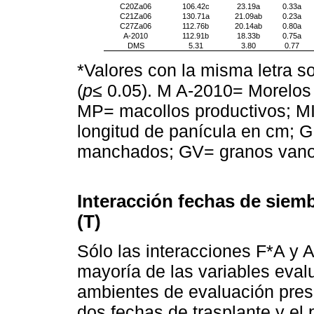
C20Za06
106.42c
23.19a
0.33a
C21Za06
130.71a
21.09ab
0.23a
C27Za06
112.76b
20.14ab
0.80a
A-2010
112.91b
18.33b
0.75a
DMS
5.31
3.80
0.77
*Valores con la misma letra s
(
p
≤ 0.05). M A-2010= Morelos 
MP= macollos productivos; MI
longitud de panícula en cm; 
manchados; GV= granos vano
Interacción fechas de siemb
(T)
Sólo las interacciones F*A y A
mayoría de las variables eval
ambientes de evaluación prese
dos fechas de trasplante y el 