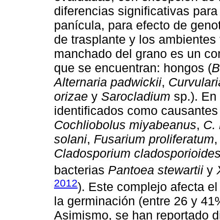
diferencias significativas par
panícula, para efecto de genot
de trasplante y los ambientes 
manchado del grano es un com
que se encuentran: hongos (
B
Alternaria padwickii
,
Curvulari
orizae
y
Sarocladium
sp.). En
identificados como causantes
Cochliobolus miyabeanus
,
C. 
solani
,
Fusarium proliferatum
Cladosporium cladosporioide
bacterias
Pantoea stewartii
y
2012
). Este complejo afecta el
la germinación (entre 26 y 41%
Asimismo, se han reportado dif