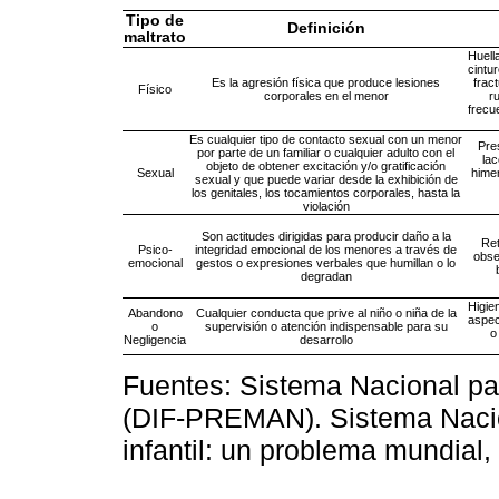
Tipo de
Definición
maltrato
Huell
cintu
Es la agresión física que produce lesiones
frac
Físico
corporales en el menor
r
frecu
Es cualquier tipo de contacto sexual con un menor
Pre
por parte de un familiar o cualquier adulto con el
lac
objeto de obtener excitación y/o gratificación
Sexual
himen
sexual y que puede variar desde la exhibición de
los genitales, los tocamientos corporales, hasta la
violación
Son actitudes dirigidas para producir daño a la
Ret
Psico-
integridad emocional de los menores a través de
obse
emocional
gestos o expresiones verbales que humillan o lo
degradan
Higien
Abandono
Cualquier conducta que prive al niño o niña de la
aspec
o
supervisión o atención indispensable para su
o
Negligencia
desarrollo
Fuentes: Sistema Nacional para
(DIF-PREMAN). Sistema Nacion
infantil: un problema mundial