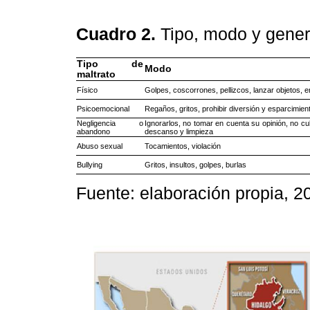
Cuadro 2.
Tipo, modo y genera
Tipo de
Modo
maltrato
Físico
Golpes, coscorrones, pellizcos, lanzar objetos, e
Psicoemocional
Regaños, gritos, prohibir diversión y esparcimient
Negligencia o
Ignorarlos, no tomar en cuenta su opinión, no c
abandono
descanso y limpieza
Abuso sexual
Tocamientos, violación
Bullying
Gritos, insultos, golpes, burlas
Fuente: elaboración propia, 2