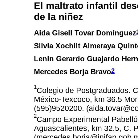
El maltrato infantil de
de la niñez
Aida Gisell Tovar Domínguez
Silvia Xochilt Almeraya Quint
Lenin Gerardo Guajardo Her
2
Mercedes Borja Bravo
1
Colegio de Postgraduados. C
México-Texcoco, km 36.5 Mont
(595)9520200. (aida.tovar@c
2
Campo Experimental Pabellón
Aguascalientes, km 32.5, C. P
(mercedes.borja@inifap.gob.m