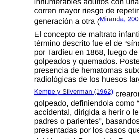
innumerables adultos con una h
corren mayor riesgo de repeti
Miranda, 20
generación a otra (
El concepto de maltrato infanti
término descrito fue el de “sí
por Tardieu en 1868, luego de 
golpeados y quemados. Poster
presencia de hematomas subd
radiológicas de los huesos la
Kempe y Silverman (1962)
crearon
golpeado, definiendola como “e
accidental, dirigida a herir o 
padres o parientes”, basandose
presentadas por los casos que