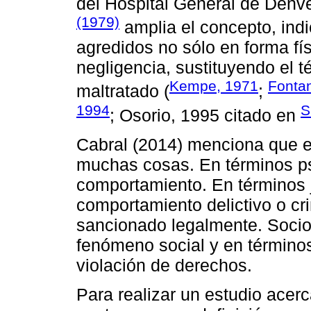
del Hospital General de Denve
(1979)
amplia el concepto, ind
agredidos no sólo en forma fí
negligencia, sustituyendo el t
Kempe, 1971
Fonta
maltratado (
;
1994
S
; Osorio, 1995 citado en
Cabral (2014) menciona que el 
muchas cosas. En términos ps
comportamiento. En términos j
comportamiento delictivo o cr
sancionado legalmente. Socio
fenómeno social y en término
violación de derechos.
Para realizar un estudio acerc