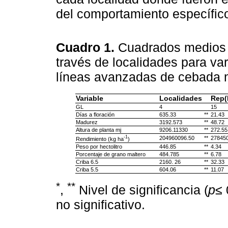
del comportamiento específico
Cuadro 1.
Cuadrados medios d
través de localidades para va
líneas avanzadas de cebada m
Variable
Localidades
Rep(
GL
4
15
Días a floración
635.33
**
21.43
Madurez
3192.573
**
48.72
Altura de planta mj
9206.11330
**
272.55
-1
204960096.50
**
278450
Rendimiento (kg ha
)
Peso por hectolitro
446.85
**
4.34
Porcentaje de grano maltero
484.785
**
6.78
Criba 6.5
2160. 26
**
32.33
Criba 5.5
604.06
**
11.07
*
**
,
Nivel de significancia (
p≤
no significativo.