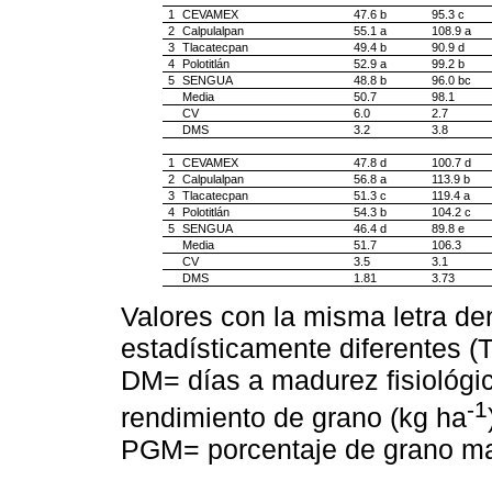
1
CEVAMEX
47.6 b
95.3 c
2
Calpulalpan
55.1 a
108.9 a
3
Tlacatecpan
49.4 b
90.9 d
4
Polotitlán
52.9 a
99.2 b
5
SENGUA
48.8 b
96.0 bc
Media
50.7
98.1
CV
6.0
2.7
DMS
3.2
3.8
1
CEVAMEX
47.8 d
100.7 d
2
Calpulalpan
56.8 a
113.9 b
3
Tlacatecpan
51.3 c
119.4 a
4
Polotitlán
54.3 b
104.2 c
5
SENGUA
46.4 d
89.8 e
Media
51.7
106.3
CV
3.5
3.1
DMS
1.81
3.73
Valores con la misma letra d
estadísticamente diferentes (T
DM= días a madurez fisiológi
-1
rendimiento de grano (kg ha
PGM= porcentaje de grano ma