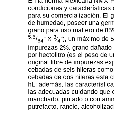
En la norma Mexicana NMX-FF
condiciones y características
para su comercialización. El 
de humedad, poseer una ger
grano para uso maltero de 85%
5.5
3
/
” X
⁄
”), un máximo de 
64
4
impurezas 2%, grano dañado 
por hectolitro (es el peso de 
original libre de impurezas e
cebadas de seis hileras como
cebadas de dos hileras esta 
hL; además, las característic
las adecuadas cuidando que e
manchado, pintado o contamin
putrefacto, rancio, alcoholiza