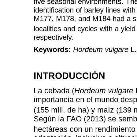
five seasonal environments. The
identification of barley lines wit
M177, M178, and M184 had a sup
localities and cycles with a yield
respectively.
Keywords:
Hordeum vulgare
L.
INTRODUCCIÓN
La cebada (
Hordeum vulgare
L
importancia en el mundo despué
(155 mill. de ha) y maíz (139 m
Según la FAO (2013) se semb
hectáreas con un rendimiento 