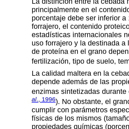
La distinción entre la cebada m
principalmente en el contenido
porcentaje debe ser inferior 
forrajero, el contenido protei
estadísticas internacionales n
uso forrajero y la destinada a
de proteína en el grano depend
fertilización, tipo de suelo, te
La calidad maltera en la ceba
depende además de las propie
enzimas sintetizadas durante 
al
., 1996
). No obstante, el gra
cumplir con parámetros especí
físicas de los mismos (tamaño
propiedades químicas (porcent