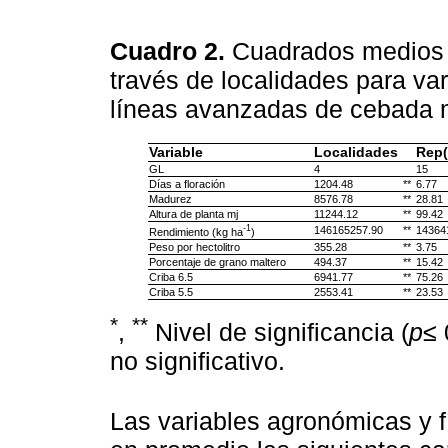
Cuadro 2.
Cuadrados medios d
través de localidades para va
líneas avanzadas de cebada m
Variable
Localidades
Rep(
GL
4
15
Días a floración
1204.48
**
6.77
Madurez
8576.78
**
28.81
Altura de planta mj
11244.12
**
99.42
-1
146165257.90
**
14364
Rendimiento (kg ha
)
Peso por hectolitro
355.28
**
3.75
Porcentaje de grano maltero
494.37
**
15.42
Criba 6.5
6941.77
**
75.26
Criba 5.5
2553.41
**
23.53
*
**
,
Nivel de significancia (
p≤
no significativo.
Las variables agronómicas y f