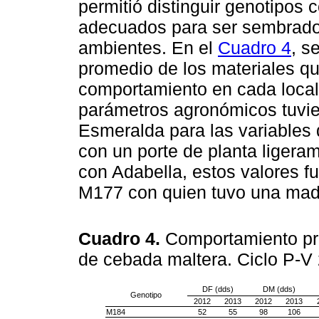
permitió distinguir genotipos 
adecuados para ser sembrado
ambientes. En el
Cuadro 4
, s
promedio de los materiales q
comportamiento en cada local
parámetros agronómicos tuvier
Esmeralda para las variables 
con un porte de planta liger
con Adabella, estos valores 
M177 con quien tuvo una madu
Cuadro 4.
Comportamiento pr
de cebada maltera. Ciclo P-V
DF (dds)
DM (dds)
Genotipo
2012
2013
2012
2013
M184
52
55
98
106