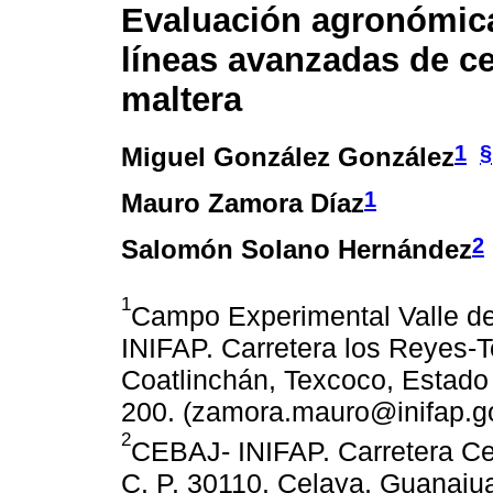
Evaluación agronómica
líneas avanzadas de c
maltera
1
§
Miguel González González
1
Mauro Zamora Díaz
2
Salomón Solano Hernández
1
Campo Experimental Valle d
INIFAP. Carretera los Reyes-T
Coatlinchán, Texcoco, Estado 
200. (zamora.mauro@inifap.g
2
CEBAJ- INIFAP. Carretera Ce
C. P. 30110. Celaya, Guanaju