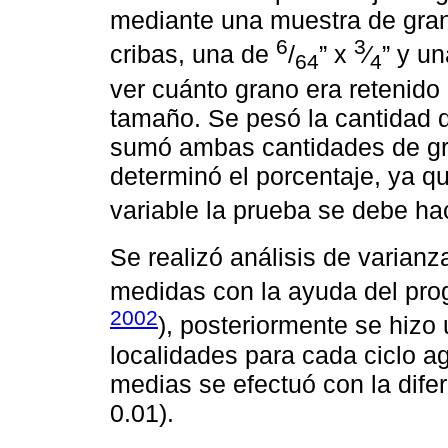
mediante una muestra de gran
6
3
cribas, una de
/
” x
⁄
” y u
64
4
ver cuánto grano era retenido
tamaño. Se pesó la cantidad d
sumó ambas cantidades de gra
determinó el porcentaje, ya q
variable la prueba se debe ha
Se realizó análisis de varianz
medidas con la ayuda del pro
2002
), posteriormente se hizo
localidades para cada ciclo a
medias se efectuó con la dife
0.01).