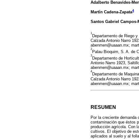
Adalberto Benavides-Me
4
Martín Cadena-Zapata
Santos Gabriel Campos
1
Departamento de Riego y 
Calzada Antonio Narro 192
abenmen@uaaan.mx; mart
2
Palau Bioquim, S. A. de C
3
Departamento de Horticult
Antonio Narro 1923, Saltil
abenmen@uaaan.mx; mart
4
Departamento de Maquinar
Calzada Antonio Narro 192
abenmen@uaaan.mx; mart
RESUMEN
Por la creciente demanda d
contaminación que éstos pu
producción agrícola. Con la
cultivos. El objetivo de es
aplicados al suelo y al foll