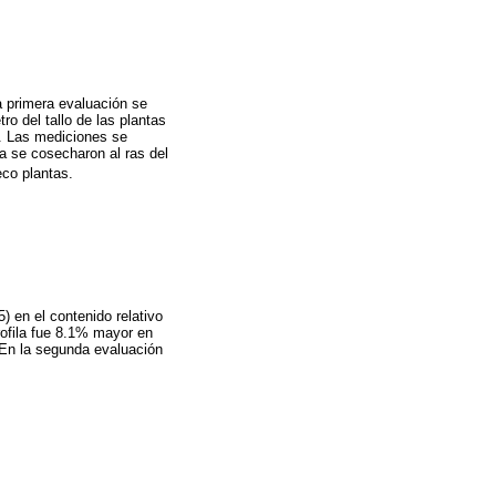
La primera evaluación se
ro del tallo de las plantas
0). Las mediciones se
a se cosecharon al ras del
eco plantas.
5) en el contenido relativo
orofila fue 8.1% mayor en
. En la segunda evaluación