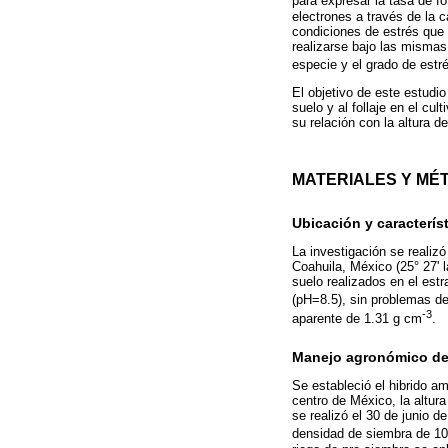
para expresar la tasa de fo
electrones a través de la c
condiciones de estrés que 
realizarse bajo las mismas 
especie y el grado de estré
El objetivo de este estudio
suelo y al follaje en el cult
su relación con la altura d
MATERIALES Y MÉ
Ubicación y caracterís
La investigación se realizó
Coahuila, México (25° 27' l
suelo realizados en el est
(pH=8.5), sin problemas de
-3
aparente de 1.31 g cm
.
Manejo agronómico del
Se estableció el hibrido a
centro de México, la altura
se realizó el 30 de junio 
densidad de siembra de 10