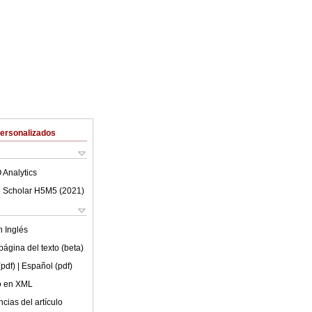
Personalizados
 Analytics
 Scholar H5M5 (
2021
)
en
Inglés
ágina del texto (beta)
(pdf)
| Español (pdf)
lo en XML
cias del artículo