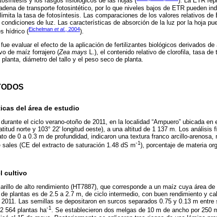
tosíntesis y los rasgos fisiológicos de las hojas (
). La ETR repr
adena de transporte fotosintético, por lo que niveles bajos de ETR pueden ind
limita la tasa de fotosíntesis. Las comparaciones de los valores relativos de
condiciones de luz. Las características de absorción de la luz por la hoja pu
Eichelman
et al
., 2004
s hídrico (
).
 fue evaluar el efecto de la aplicación de fertilizantes biológicos derivados d
ivo de maíz forrajero (
Zea mays
L.), el contenido relativo de clorofila, tasa de
e planta, diámetro del tallo y el peso seco de planta.
TODOS
ticas del área de estudio
 durante el ciclo verano-otoño de 2011, en la localidad “Ampuero” ubicada en 
atitud norte y 103° 22' longitud oeste), a una altitud de 1 137 m. Los análisis 
rato de 0 a 0.3 m de profundidad, indicaron una textura franco arcillo-arenosa
-1
 sales (CE del extracto de saturación 1.48 dS m
), porcentaje de materia o
 cultivo
marillo de alto rendimiento (HT7887), que corresponde a un maíz cuya área de 
 de plantas es de 2.5 a 2.7 m, de ciclo intermedio, con buen rendimiento y cal
de 2011. Las semillas se depositaron en surcos separados 0.75 y 0.13 m entre 
-1
2 564 plantas ha
. Se establecieron dos melgas de 10 m de ancho por 250 m