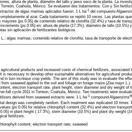
rones, altura de planta, diámetro del tallo y peso seco de la planta. La investi
 Torreón, Coahuila, México. Se evaluaron dos tratamientos. Con y Sin fertiliz
-1
extractos de algas marinas aplicados fueron: 1 L ha
del compuesto Algaenz
completamente al azar. Cada tratamiento se repitió 10 veces. Las plantas que r
s mayores (
p
≤ 0.05) de contenido relativo de clorofila (32.4%) y tasa de trans
 incremento (
p
≤ 0.05) en: altura de planta (17.3%), diámetro de tallo (10.5%)
tas sin aplicación de fertilizantes biológicos.
L.; algas marinas; contenido relativo de clorofila; tasa de transporte de elect
gricultural products and increased costs of chemical fertilizers, associated t
t is necessary to develop other sustainable alternatives for agricultural produc
d in turn increase crop yields. The aim of this study was to evaluate the effec
ved from seaweed applied to the soil and foliage on forage maize (
Zea mays
L.).
content, electron transport rate, plant height, stem diameter and dry weight of
r-fall cycle 2011 in Torreon, Coahuila, Mexico. Two treatments were evaluat
-1
fertilizers derived from seaweed extracts were: 1 L ha
compound Algaenzims
tal design was completely random. Each treatment was replicated 10 times. Pl
values (
p
≤ 0.05) for relative chlorophyll content (32.4%) and electron transpor
 0.05) in plant height ( 17.3%), stem diameter (10.5%) and plant dry weight (
ical fertilizers.
hlorophyll content; electron transport rate; seaweed