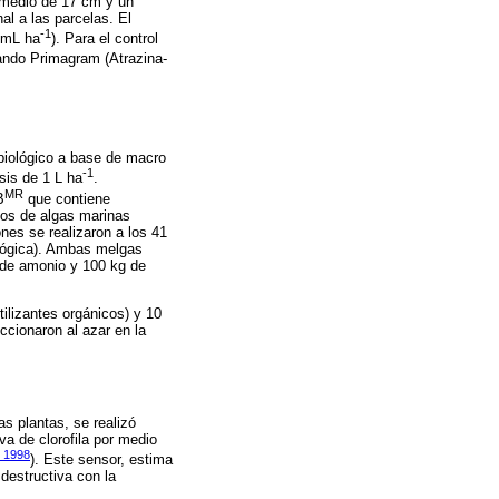
romedio de 17 cm y un
al a las parcelas. El
-1
5 mL ha
). Para el control
cando Primagram (Atrazina-
biológico a base de macro
-1
sis de 1 L ha
.
MR
B
que contiene
tos de algas marinas
es se realizaron a los 41
ológica). Ambas melgas
o de amonio y 100 kg de
tilizantes orgánicos) y 10
ccionaron al azar en la
las plantas, se realizó
va de clorofila por medio
, 1998
). Este sensor, estima
 destructiva con la