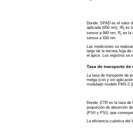
Donde: SPAD es el valor del 
aplicada (650 nm); IR
es la
t
sensor a 940 nm; R
es la 
r
sensor a 650 nm.
Las mediciones se realizar
largo de la tercera hoja de
el ápice. Los registros se
Tasa de transporte de 
La tasa de transporte de e
melga (con y sin aplicación
modulado modelo FMS-2 (Ha
Donde: ETR es la tasa de 
proporción de absorción de 
(PSII y PSI), que correspo
La eficiencia cuántica del 