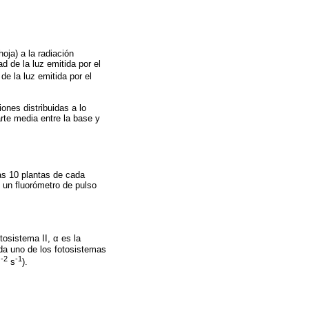
hoja) a la radiación
ad de la luz emitida por el
de la luz emitida por el
ones distribuidas a lo
arte media entre la base y
as 10 plantas de cada
ó un fluorómetro de pulso
otosistema II, α es la
cada uno de los fotosistemas
-2
-1
m
s
).