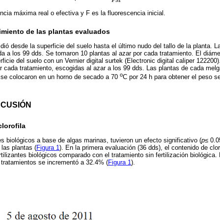
F
M
’
cia máxima real o efectiva y F es la fluorescencia inicial.
miento de las plantas evaluados
idió desde la superficie del suelo hasta el último nudo del tallo de la planta. 
da a los 99 dds. Se tomaron 10 plantas al azar por cada tratamiento. El diámet
ficie del suelo con un Vernier digital surtek (Electronic digital caliper 12220
or cada tratamiento, escogidas al azar a los 99 dds. Las plantas de cada melg
o
s se colocaron en un horno de secado a 70
C por 24 h para obtener el peso s
SCUSIÓN
lorofila
tes biológicos a base de algas marinas, tuvieron un efecto significativo (
p
≤ 0.0
 las plantas (
Figura 1
). En la primera evaluación (36 dds), el contenido de cl
rtilizantes biológicos comparado con el tratamiento sin fertilización biológica
re tratamientos se incrementó a 32.4% (
Figura 1
).