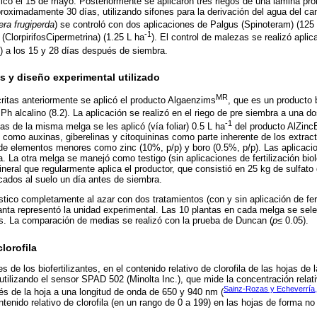
licó el 15 de mayo. Posteriormente se aplicaron tres riegos de una lámina p
proximadamente 30 días, utilizando sifones para la derivación del agua del can
ra frugiperda
) se controló con dos aplicaciones de Palgus (Spinoteram) (12
-1
 (ClorpirifosCipermetrina) (1.25 L ha
). El control de malezas se realizó apli
) a los 15 y 28 días después de siembra.
 y diseño experimental utilizado
MR
itas anteriormente se aplicó el producto Algaenzims
, que es un producto 
h alcalino (8.2). La aplicación se realizó en el riego de pre siembra a una do
-1
as de la misma melga se les aplicó (vía foliar) 0.5 L ha
del producto AlZinc
 como auxinas, giberelinas y citoquininas como parte inherente de los extrac
 elementos menores como zinc (10%, p/p) y boro (0.5%, p/p). Las aplicacion
. La otra melga se manejó como testigo (sin aplicaciones de fertilización bi
 mineral que regularmente aplica el productor, que consistió en 25 kg de sulfat
cados al suelo un día antes de siembra.
stico completamente al azar con dos tratamientos (con y sin aplicación de fer
anta representó la unidad experimental. Las 10 plantas en cada melga se sele
as. La comparación de medias se realizó con la prueba de Duncan (
p
≤ 0.05).
lorofila
s de los biofertilizantes, en el contenido relativo de clorofila de las hojas de 
tilizando el sensor SPAD 502 (Minolta Inc.), que mide la concentración relati
Sainz-Rozas y Echeverría
vés de la hoja a una longitud de onda de 650 y 940 nm (
tenido relativo de clorofila (en un rango de 0 a 199) en las hojas de forma no