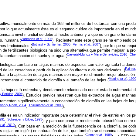
cultiva mundialmente en más de 168 mil millones de hectáreas con una prod
 por lo que actualmente éste es el segundo cultivo de importancia en el mundo
ómica a nivel mundial se debe al hecho anterior y a que es un grano fundamen
Zarkadas
et al
., 1995
es, humana (
). Recientemente este grano se ha empleado par
Bothast y Schlierher, 2005
Vermis
et al
., 2007
nes tradicionales (
;
), por lo que se req
n de fertilizantes biológicos ha sido una alternativa que permite mejorar la pro
Carvajal-Muñoz y Mera-Benavides, 2010
Che
 la contaminación del suelo y el agua (
;
ón biológica con base en algas marinas de especies con valor agrícola ha dem
Painter
 de las cosechas a partir de la aplicación directa o de sus derivados. (
tas a la aplicación de algas marinas son mayor rendimiento, mejor absorción 
Metting
et al
., 199
incrementa el contenido de clorofila y el tamaño de las hojas (
n la hoja está estrecha y directamente relacionado con el estado nutrimental de
y Perkins, 2004
). Estudios previos muestran que los extractos de algas marinas
ementan significativamente la concentración de clorofila en las hojas de las 
wab y Raab, 2004
Thirumaran
et al.
, 2009
;
).
ofila es en un indicador importante para determinar el nivel de estrés en los p
1991
Schreiber y Bilger, 1993
;
), y para comparar el rendimiento fotosintético entre
t al
., 2010
). Con base en la medición de la fluorescencia de la clorofila, se obti
s siglas en inglés) en saturación de luz, que también se denomina capacidad fo
Genty
et al
., 1989