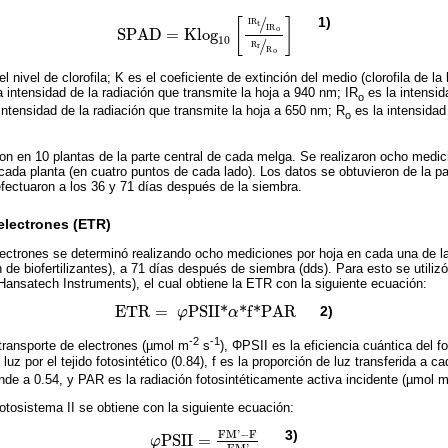
/
1)
[
]
I
R
t
I
R
o
S
P
A
D
=
K
l
o
g
S
P
A
D
=
K
l
o
g
10
I
R
t
I
R
o
R
r
R
o
10
/
R
r
R
o
nivel de clorofila; K es el coeficiente de extinción del medio (clorofila de la 
 intensidad de la radiación que transmite la hoja a 940 nm; IR
es la intensid
o
intensidad de la radiación que transmite la hoja a 650 nm; R
es la intensidad 
o
on en 10 plantas de la parte central de cada melga. Se realizaron ocho medici
 cada planta (en cuatro puntos de cada lado). Los datos se obtuvieron de la p
 efectuaron a los 36 y 71 días después de la siembra.
electrones (ETR)
lectrones se determinó realizando ocho mediciones por hoja en cada una de l
 de biofertilizantes), a 71 días después de siembra (dds). Para esto se utiliz
nsatech Instruments), el cual obtiene la ETR con la siguiente ecuación:
E
T
R
=
P
S
I
I
*
*
f
*
P
A
R
2)
φ
α
E
T
R
=
φ
P
S
I
I
*
α
*
f
*
P
A
R
-2
-1
transporte de electrones (µmol m
s
), ΦPSII es la eficiencia cuántica del f
luz por el tejido fotosintético (0.84), f es la proporción de luz transferida a 
nde a 0.54, y PAR es la radiación fotosintéticamente activa incidente (µmol 
fotosistema II se obtiene con la siguiente ecuación:
F
M
’
−
F
3)
P
S
I
I
=
φ
φ
P
S
I
I
=
F
M
’
-
F
F
M
’