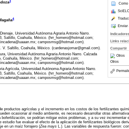
3
ndoza
Como c
SciELO
Traduc
4
-Magaña
Enviar 
Drenaje, Universidad Autónoma Agraria Antonio Narro.
Indicadore
3, Saltillo, Coahuila, México. (hrr_homero@hotmail.com;
Links rela
incadena@uaaan.mx; camposmsg@hotmail.com).
. V. Saltillo, Coahuila, México. (cardenasjomar@gmail.com).
Compartir
ura, Universidad Autónoma Agraria Antonio Narro. Calzada
Otros
lo, Coahuila, México. (hrr_homero@hotmail.com;
Otros
incadena@uaaan.mx; camposmsg@hotmail.com).
ia Agrícola, Universidad Autónoma Agraria Antonio Narro.
Permali
3, Saltillo, Coahuila, México. (hrr_homero@hotmail.com;
incadena@uaaan.mx; camposmsg@hotmail.com).
e productos agrícolas y el incremento en los costos de los fertilizantes quím
eden ocasionar al medio ambiente, es necesario desarrollar otras alternativa
 bofertilización, se podrían mitigar estos problemas, y a su vez incrementar e
te estudio fue evaluar el efecto de la aplicación de fertilizantes biológicos de
aje en un maíz forrajero (
Zea mays
L.). Las variables de respuesta fueron: cont