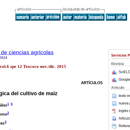
de ciencias agrícolas
Servicios 
0934
Revista
vol.6 spe 12 Texcoco nov./dic. 2015
SciELO
Google
ARTÍCULOS
Articulo
ógica del cultivo de maíz
texto 
nueva p
1
§
ález
Inglés 
2
lomo
Artícu
3
uez
Referen