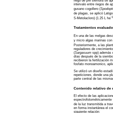
riego de pre siembra se ap
intervalo entre riegos de a
gusano cogollero (
Spodopte
de plagas, se aplicó Latigo
-1
S-Metolacloro) (1.25 L ha
Tratamientos evaluados
En una de las melgas descr
y micro algas marinas con P
Posteriormente, a las plant
reguladores de crecimiento
(
Sargasuum
spp) además de
días después de la siembra
recibieron la fertilización
fosfato monoamonico, apli
Se utilizó un diseño estadí
repeticiones, donde una pl
parte central de las mism
Contenido relativo de c
El efecto de las aplicacione
espectrofotométricamente u
de la luz transmitida a tra
en forma instantánea el con
siguiente relación: