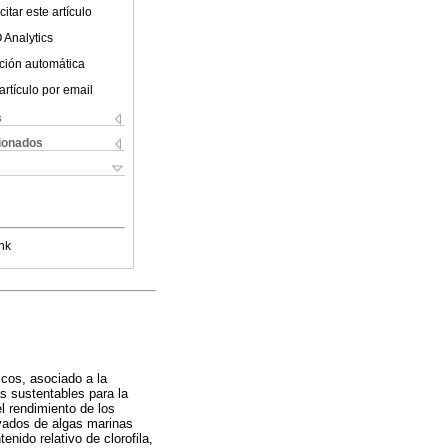
itar este artículo
 Analytics
ción automática
artículo por email
s
cionados
nk
icos, asociado a la
s sustentables para la
l rendimiento de los
rivados de algas marinas
enido relativo de clorofila,