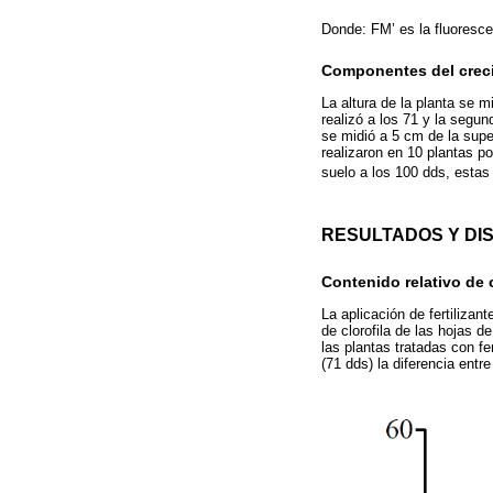
Donde: FM’ es la fluorescen
Componentes del creci
La altura de la planta se m
realizó a los 71 y la segun
se midió a 5 cm de la super
realizaron en 10 plantas p
suelo a los 100 dds, esta
RESULTADOS Y DI
Contenido relativo de c
La aplicación de fertilizan
de clorofila de las hojas de
las plantas tratadas con fe
(71 dds) la diferencia ent