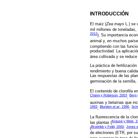
INTRODUCCIÓN
El maíz (
Zea mays
L.) se 
mil millones de toneladas,
2012
). Su importancia econ
animal y, en muchos país
compitiendo con las funcio
productividad. La aplicació
área cultivada y se reduce
La práctica de fertilizaci
rendimiento y buena calidad
Las respuestas de las plan
germinación de la semilla, 
El contenido de clorofila e
Chang y Robinson, 2003
Berg 
;
auxinas y betaínas que incr
1993
Blunden
et al
., 1996
Sch
;
;
La fluorescencia de la clor
Krause y Weis, 
las plantas (
Brodribb y Feild, 2000
Jones
e
(
;
de electrones (ETR, por su