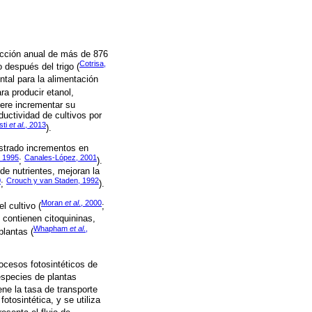
ucción anual de más de 876
Cotrisa,
 después del trigo (
tal para la alimentación
a producir etanol,
uiere incrementar su
ductividad de cultivos por
sti
et al
., 2013
).
ostrado incrementos en
, 1995
Canales-López, 2001
;
).
de nutrientes, mejoran la
0
Crouch y van Staden, 1992
;
).
Moran
et al
., 2000
l cultivo (
;
 contienen citoquininas,
Whapham
et al
.,
plantas (
rocesos fotosintéticos de
 especies de plantas
ene la tasa de transporte
tosintética, y se utiliza