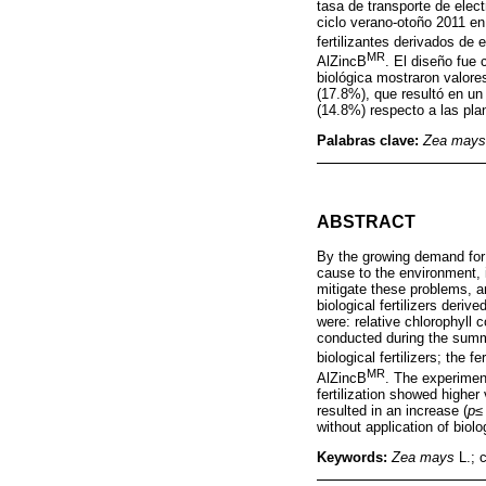
tasa de transporte de elect
ciclo verano-otoño 2011 en
fertilizantes derivados de 
MR
AlZincB
. El diseño fue 
biológica mostraron valore
(17.8%), que resultó en un
(14.8%) respecto a las plan
Palabras clave:
Zea mays
ABSTRACT
By the growing demand for a
cause to the environment, i
mitigate these problems, an
biological fertilizers deri
were: relative chlorophyll 
conducted during the summe
biological fertilizers; the 
MR
AlZincB
. The experimen
fertilization showed higher 
resulted in an increase (
p
≤
without application of biolog
Keywords:
Zea mays
L.; c