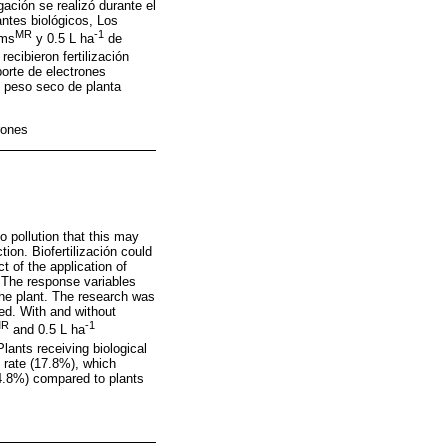
gación se realizó durante el
antes biológicos, Los
MR
-1
ims
y 0.5 L ha
de
ecibieron fertilización
porte de electrones
 y peso seco de planta
rones
o pollution that this may
tion. Biofertilización could
t of the application of
 The response variables
 the plant. The research was
ed. With and without
MR
-1
and 0.5 L ha
ants receiving biological
t rate (17.8%), which
14.8%) compared to plants