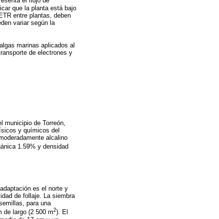
esenta el flujo de
icar que la planta está bajo
 ETR entre plantas, deben
eden variar según la
e algas marinas aplicados al
 transporte de electrones y
el municipio de Torreón,
físicos y químicos del
, moderadamente alcalino
rgánica 1.59% y densidad
adaptación es el norte y
idad de follaje. La siembra
semillas, para una
2
 de largo (2 500 m
). El