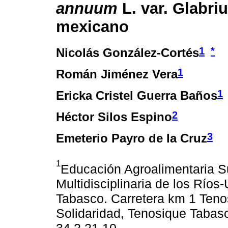
annuum
L. var. Glabri
mexicano
1
*
Nicolás González-Cortés
1
Román Jiménez Vera
1
Ericka Cristel Guerra Baños
2
Héctor Silos Espino
3
Emeterio Payro de la Cruz
1
Educación Agroalimentaria S
Multidisciplinaria de los Río
Tabasco. Carretera km 1 Ten
Solidaridad, Tenosique Tabasc