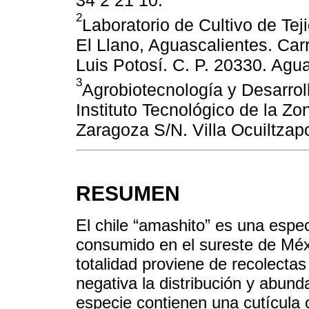
34 2 21 10.
2
Laboratorio de Cultivo de Tej
El Llano, Aguascalientes. Ca
Luis Potosí. C. P. 20330. Agu
3
Agrobiotecnología y Desarrol
Instituto Tecnológico de la Z
Zaragoza S/N. Villa Ocuiltzap
RESUMEN
El chile “amashito” es una esp
consumido en el sureste de Méxi
totalidad proviene de recolectas
negativa la distribución y abun
especie contienen una cutícula 