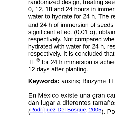
randomized design, treating se
0, 12, 18 and 24 hours in immers
water to hydrate for 24 h. The re
and 24 h of immersion of seeds
significant effect (0.01 α), obta
respectively. Not compared whe
hydrated with water for 24 h, re
respectively. It is concluded th
®
TF
for 24 h immersion is achi
12 days after planting.
Keywords:
auxins; Biozyme T
En México existe una gran ca
dan lugar a diferentes tamaño
Rodríguez-Del Bosque, 2005
(
). P