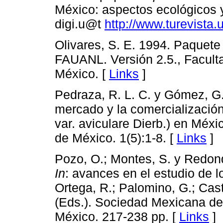
México: aspectos ecológicos 
digi.u@t
http://www.turevista.
Olivares, S. E. 1994. Paquet
FAUANL. Versión 2.5., Facult
México. [
Links
]
Pedraza, R. L. C. y Gómez, G. 
mercado y la comercialización 
var. aviculare Dierb.) en Méx
de México. 1(5):1-8. [
Links
]
Pozo, O.; Montes, S. y Redond
In
: avances en el estudio de 
Ortega, R.; Palomino, G.; Casti
(Eds.). Sociedad Mexicana de 
México. 217-238 pp. [
Links
]