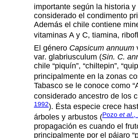
importante según la historia y 
considerado el condimento pr
Además el chile contiene mine
vitaminas A y C, tiamina, ribof
El género
Capsicum annuum
var. glabriusculum (
Sin. C. a
chile “piquín”, “chiltepin”, “quip
principalmente en la zonas co
Tabasco se le conoce como “A
considerado ancestro de los ch
1992
). Ésta especie crece ha
Pozo
et al
.,
árboles y arbustos (
propagación es cuando el frut
principalmente por el pájaro “