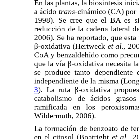
En las plantas, la biosíntesis ini
a ácido
trans
-cinámico (CA) por
1998). Se cree que el BA es sin
reducción de la cadena lateral 
2006). Se ha reportado, que esta
β-oxidativa (Hertweck
et al.,
2001
CoA y benzaldehído como precurs
que la vía β-oxidativa necesita l
se produce tanto dependiente
independiente de la misma (Lon
3
). La ruta β-oxidativa propue
catabolismo de ácidos grasos
ramificada en los peroxisom
Wildermuth, 2006).
La formación de benzoato de fen
en el citosol (Boatright
et al.,
20