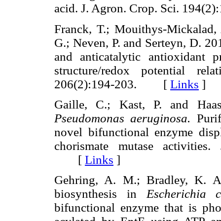
acid. J. Agron. Crop. Sci. 194
Franck, T.; Mouithys-Mickalad, 
G.; Neven, P. and Serteyn, D. 20
and anticatalytic antioxidant 
structure/redox potential rel
206(2):194-203. [
Links
]
Gaille, C.; Kast, P. and Haas
Pseudomonas aeruginosa.
Purif
novel bifunctional enzyme disp
chorismate mutase activities
[
Links
]
Gehring, A. M.; Bradley, K. A
biosynthesis in
Escherichia c
bifunctional enzyme that is ph