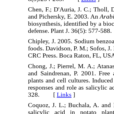
Chen, F.; D'Auria, J. C.; Tholl, D
and Pichersky, E. 2003. An
Arabi
biosynthesis, identified by a bi
defense. Plant J. 36(5): 577-
Chipley, J. 2005. Sodium benzoa
foods. Davidson, P. M.; Sofos, J. 
CRC Press. Boca Raton, FL, 
Chong, J.; Pierrel, M. A.; Atana
and Saindrenan, P. 2001. Free 
plants and cell cultures. Induce
responses and role as salicylic a
328. [
Links
]
Coquoz, J. L.; Buchala, A. and 
salicylic acid in potato plan