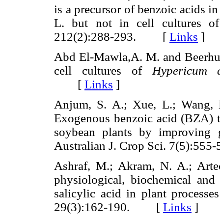
is a precursor of benzoic acids in
L. but not in cell cultures 
212(2):288-293. [
Links
]
Abd El-Mawla,A. M. and Beerhues
cell cultures of
Hypericum 
[
Links
]
Anjum, S. A.; Xue, L.; Wang, 
Exogenous benzoic acid (BZA) tr
soybean plants by improving g
Australian J. Crop Sci. 7(5):
Ashraf, M.; Akram, N. A.; Art
physiological, biochemical and 
salicylic acid in plant processes
29(3):162-190. [
Links
]