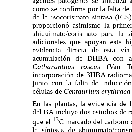
agentes patógenos se sintetiza 
como se confirma por la falta d
de la isocorismato sintasa (IC
proporcionó asimismo la primer
shiquimato/corismato para la s
adicionales que apoyan esta h
evidencia directa de esta vía
acumulación de DHBA con act
Catharanthus roseus
(Van T
incorporación de 3HBA radiomar
junto con la falta de inducció
células de
Centaurium erythraea
En las plantas, la evidencia de 
del BA incluye dos estudios de 
13
que el
C marcado del carbono c
la síntesis de shiquimato/coris