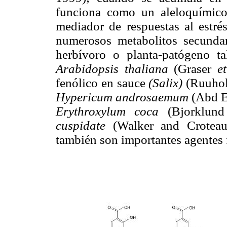
funciona como un aleloquímic
mediador de respuestas al estré
numerosos metabolitos secundar
herbívoro o planta-patógeno ta
Arabidopsis thaliana
(Graser
et
fenólico en sauce
(Salix)
(Ruuhola
Hypericum androsaemum
(Abd E
Erythroxylum coca
(Bjorklund
cuspidate
(Walker and Croteau
también son importantes agentes 