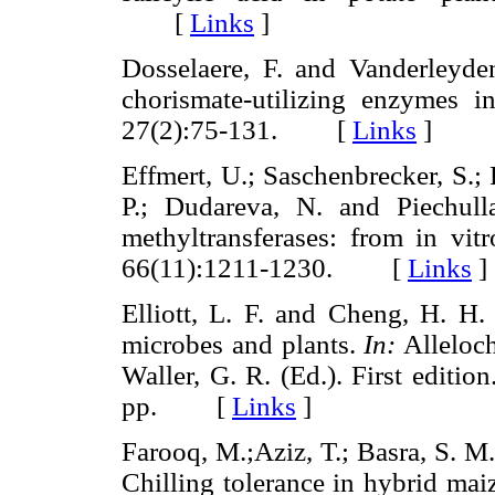
[
Links
]
Dosselaere, F. and Vanderleyde
chorismate-utilizing enzymes i
27(2):75-131. [
Links
]
Effmert, U.; Saschenbrecker, S.; R
P.; Dudareva, N. and Piechull
methyltransferases: from in vitr
66(11):1211-1230. [
Links
]
Elliott, L. F. and Cheng, H. H
microbes and plants.
In:
Alleloch
Waller, G. R. (Ed.). First edit
pp. [
Links
]
Farooq, M.;Aziz, T.; Basra, S. 
Chilling tolerance in hybrid mai