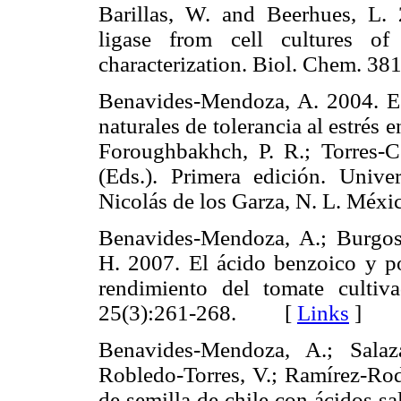
Barillas, W. and Beerhues, L
ligase from cell cultures o
characterization. Biol. Chem.
Benavides-Mendoza, A. 2004. Es
naturales de tolerancia al estrés 
Foroughbakhch, P. R.; Torres-
(Eds.). Primera edición. Uni
Nicolás de los Garza, N. L. M
Benavides-Mendoza, A.; Burgos
H. 2007. El ácido benzoico y pol
rendimiento del tomate cultiv
25(3):261-268. [
Links
]
Benavides-Mendoza, A.; Salaz
Robledo-Torres, V.; Ramírez-Rod
de semilla de chile con ácidos sal