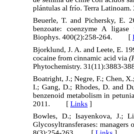
plántulas al frío. Terra Latino
Beuerle, T. and Pichersky, E. 20
benzoate: coenzyme A ligase
Biophys. 400(2):258-264. [
Bjorklund, J. A. and Leete, E. 1
cocaine from cinnamic acid via
(
Phytochemistry. 31(11):3883
Boatright, J.; Negre, F.; Chen, X
I.; Gang, D.; Rhodes, D. and D
benzenoid metabolism in petunia 
2011. [
Links
]
Bowles, D.; Isayenkova, J.; 
Glycosyltransferases: managers o
8(3):254-263. [
Links
]