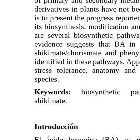
of primary and secondary metabol
derivatives in plants have not be
is to present the progress reporte
its biosynthesis, modification and
are several biosynthetic path
evidence suggests that BA in p
shikimate/chorismate and pheny
identified in these pathways. Ap
stress tolerance, anatomy an
species.
Keywords:
biosynthetic path
shikimate.
Introducción
El ácido benzoico (BA), es u