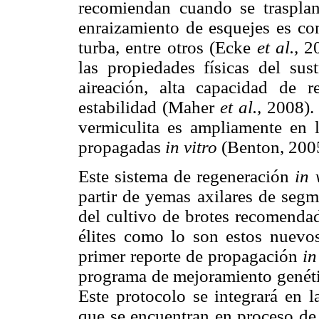
recomiendan cuando se trasplan
enraizamiento de esquejes es con
turba, entre otros (Ecke
et al.,
20
las propiedades físicas del sus
aireación, alta capacidad de 
estabilidad (Maher
et al.,
2008). 
vermiculita es ampliamente en l
propagadas
in vitro
(Benton, 2005
Este sistema de regeneración
in 
partir de yemas axilares de segm
del cultivo de brotes recomendad
élites como lo son estos nuevo
primer reporte de propagación
in
programa de mejoramiento genéti
Este protocolo se integrará en l
que se encuentran en proceso de