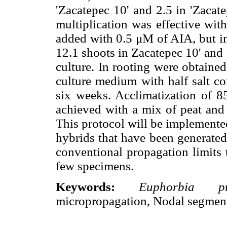
'Zacatepec 10' and 2.5 in 'Zacat
multiplication was effective w
added with 0.5 μM of AIA, but i
12.1 shoots in Zacatepec 10' and 
culture. In rooting were obtaine
culture medium with half salt c
six weeks. Acclimatization of 8
achieved with a mix of peat and p
This protocol will be implemente
hybrids that have been generated
conventional propagation limits
few specimens.
Keywords:
Euphorbia pul
micropropagation, Nodal segmen