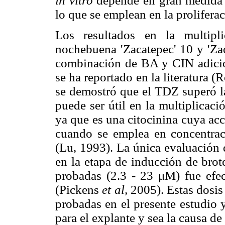
in vitro
depende en gran medida d
lo que se emplean en la prolifera
Los resultados en la multipl
nochebuena 'Zacatepec' 10 y 'Zac
combinación de BA y CIN adici
se ha reportado en la literatura 
se demostró que el TDZ superó l
puede ser útil en la multiplicaci
ya que es una citocinina cuya ac
cuando se emplea en concentrac
(Lu, 1993). La única evaluación
en la etapa de inducción de brot
probadas (2.3 - 23 μM) fue efec
(Pickens
et al,
2005). Estas dosis
probadas en el presente estudio 
para el explante y sea la causa de