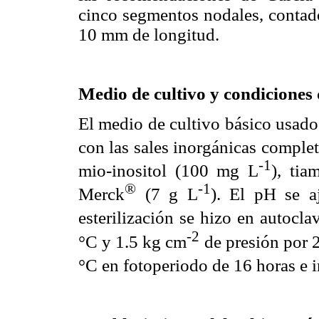
cinco segmentos nodales, contados
10 mm de longitud.
Medio de cultivo y condiciones
El medio de cultivo básico usad
con las sales inorgánicas comple
-1
mio-inositol (100 mg L
), ti
®
-1
Merck
(7 g L
). El pH se 
esterilización se hizo en autoclav
-2
°C y 1.5 kg cm
de presión por 2
°C en fotoperiodo de 16 horas e