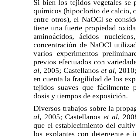
Si bien los tejidos vegetales se
químicos (hipoclorito de calcio, c
entre otros), el NaOCl se consid
tiene una fuerte propiedad oxida
aminoácidos, ácidos nucleico
concentración de NaOCl utilizad
varios experimentos prelimina
previos efectuados con varieda
al,
2005; Castellanos
et al,
2010;
en cuenta la fragilidad de los e
tejidos suaves que fácilmente 
dosis y tiempos de exposición.
Diversos trabajos sobre la prop
al,
2005; Castellanos
et al,
2008
que el establecimiento del culti
los explantes con detergente e 