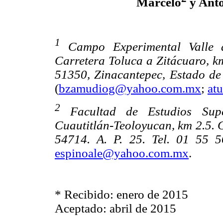
Marcelo
y Anto
1
Campo Experimental Valle 
Carretera Toluca a Zitácuaro, k
51350, Zinacantepec, Estado de
(
bzamudiog@yahoo.com.mx
;
at
2
Facultad de Estudios Sup
Cuautitlán-Teoloyucan, km 2.5. C
54714. A. P. 25. Tel. 01 55 
espinoale@yahoo.com.mx
.
* Recibido: enero de 2015
Aceptado: abril de 2015