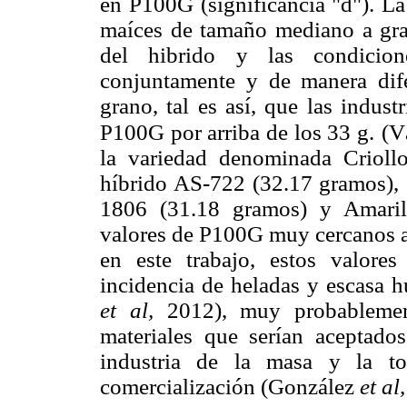
en P100G (significancia "d"). La 
maíces de tamaño mediano a gran
del hibrido y las condicione
conjuntamente y de manera difere
grano, tal es así, que las indust
P100G por arriba de los 33 g.
(V
la variedad denominada Crioll
híbrido AS-722 (32.17 gramos),
1806 (31.18 gramos) y Amaril
valores de P100G muy cercanos al
en este trabajo, estos valore
incidencia de heladas y escasa 
et al,
2012), muy probablement
materiales que serían aceptad
industria de la masa y la tor
comercialización (González
et al,