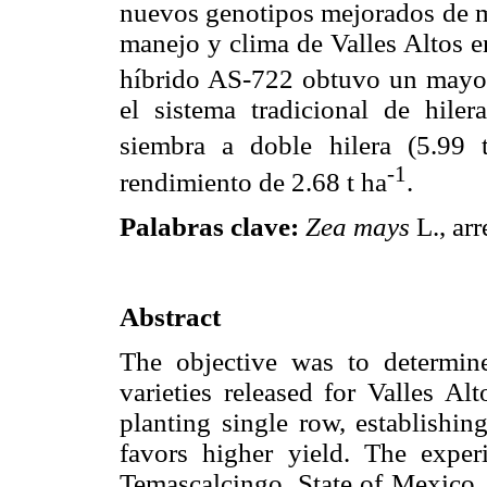
nuevos genotipos mejorados de m
manejo y clima de Valles Altos e
híbrido AS-722 obtuvo un mayor
el sistema tradicional de hile
siembra a doble hilera (5.99 
-1
rendimiento de 2.68 t ha
.
Palabras clave:
Zea mays
L., arr
Abstract
The objective was to determin
varieties released for Valles A
planting single row, establishin
favors higher yield. The exper
Temascalcingo, State of Mexico, 