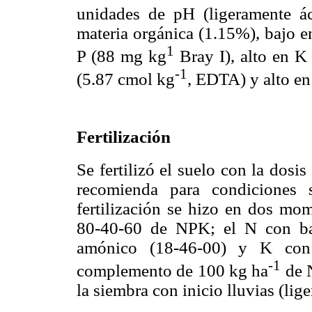
unidades de pH (ligeramente á
materia orgánica (1.15%), bajo e
1
P (88 mg kg
Bray I), alto en K
-1
(5.87 cmol kg
, EDTA) y alto e
Fertilización
Se fertilizó el suelo con la dosis
recomienda para condiciones s
fertilización se hizo en dos mom
80-40-60 de NPK; el N con bas
amónico (18-46-00) y K con 
-1
complemento de 100 kg ha
de N
la siembra con inicio lluvias (lig