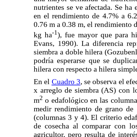
nutrientes se ve afectada. Se ha
en el rendimiento de 4.7% a 6.2%
0.76 m a 0.38 m, el rendimiento 
-1
kg ha
), fue mayor que para hi
Evans, 1990). La diferencia re
siembra a doble hilera (Gozuben
podría esperarse que se duplica
hilera con respecto a hilera simpl
En el
Cuadro 3
, se observa el ef
x arreglo de siembra (AS) con lo
2
m
o edafológico en las columnas
medir rendimiento de grano de 
(columnas 3 y 4). El criterio eda
de cosecha al comparar con los
agricultor, pero resulta de inter