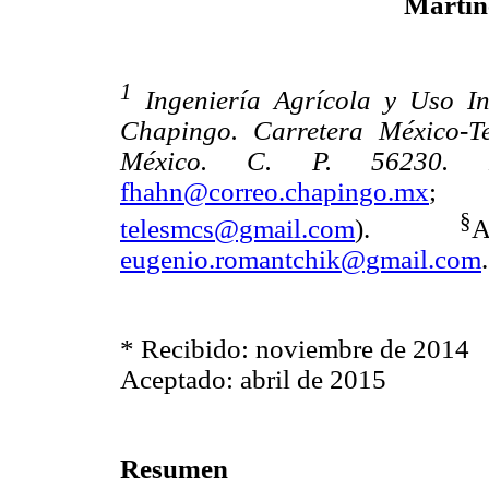
Martín
1
Ingeniería Agrícola y Uso I
Chapingo. Carretera México-T
México. C. P. 56230. M
fhahn@correo.chapingo.mx
§
telesmcs@gmail.com
).
A
eugenio.romantchik@gmail.com
.
* Recibido: noviembre de 2014
Aceptado: abril de 2015
Resumen