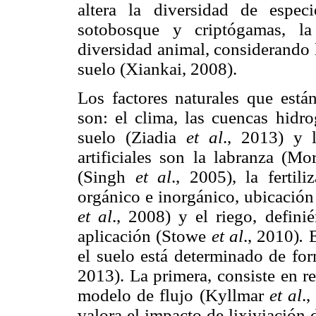
altera la diversidad de espec
sotobosque y criptógamas, la
diversidad animal, considerando 
suelo (Xiankai, 2008).
Los factores naturales que está
son: el clima, las cuencas hidro
suelo (Ziadia
et al
., 2013) y 
artificiales son la labranza (Mo
(Singh
et al
., 2005), la fertil
orgánico e inorgánico, ubicació
et al
., 2008) y el riego, defin
aplicación (Stowe
et al
., 2010)
.
E
el suelo está determinado de for
2013). La primera, consiste en r
modelo de flujo (Kyllmar
et al
.
valora el impacto de lixiviación 