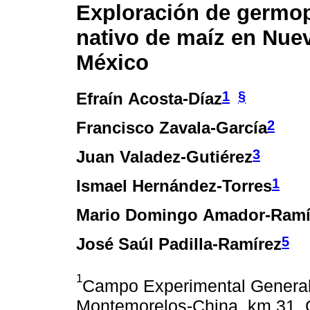
Exploración de germo
nativo de maíz en Nue
México
1
§
Efraín Acosta-Díaz
2
Francisco Zavala-García
3
Juan Valadez-Gutiérez
1
Ismael Hernández-Torres
Mario Domingo Amador-Ramí
5
José Saúl Padilla-Ramírez
1
Campo Experimental General 
Montemorelos-China, km 31. 