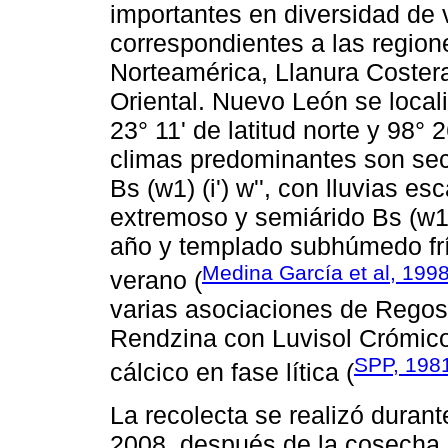
importantes en diversidad de 
correspondientes a las region
Norteamérica, Llanura Costera
Oriental. Nuevo León se local
23° 11' de latitud norte y 98° 
climas predominantes son sec
Bs (w1) (i') w'', con lluvias e
extremoso y semiárido Bs (w1) 
año y templado subhúmedo frío 
Medina García et al, 199
verano (
varias asociaciones de Regos
Rendzina con Luvisol Crómic
SPP, 198
cálcico en fase lítica (
La recolecta se realizó duran
2008, después de la cosecha d