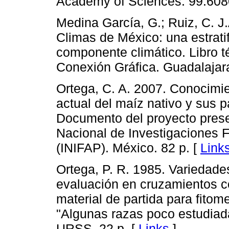
Academy of Sciences. 99:608
Medina García, G.; Ruiz, C. J.
Climas de México: una estrati
componente climático. Libro 
Conexión Gráfica. Guadalajara
Ortega, C. A. 2007. Conocimien
actual del maíz nativo y sus p
Documento del proyecto prese
Nacional de Investigaciones F
(INIFAP). México. 82 p. [
Link
Ortega, P. R. 1985. Variedad
evaluación en cruzamientos c
material de partida para fitom
"Algunas razas poco estudiadas
URSS. 22 p. [
Links
]