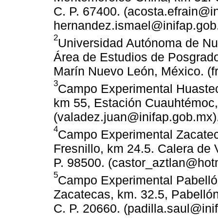
C. P. 67400. (acosta.efrain@i
hernandez.ismael@inifap.gob
2
Universidad Autónoma de Nu
Área de Estudios de Posgrado
Marín Nuevo León, México. (f
3
Campo Experimental Huastec
km 55, Estación Cuauhtémoc, 
(valadez.juan@inifap.gob.mx)
4
Campo Experimental Zacatec
Fresnillo, km 24.5. Calera de
P. 98500. (castor_aztlan@hot
5
Campo Experimental Pabellón
Zacatecas, km. 32.5, Pabelló
C. P. 20660. (padilla.saul@ini