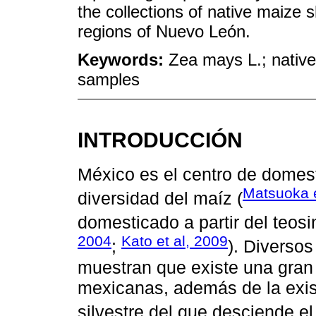
the collections of native maize 
regions of Nuevo León.
Keywords:
Zea mays L.; native
samples
INTRODUCCIÓN
México es el centro de domest
Matsuoka e
diversidad del maíz (
domesticado a partir del teosi
2004
Kato et al, 2009
;
). Diversos
muestran que existe una gran 
mexicanas, además de la exist
silvestre del que desciende el