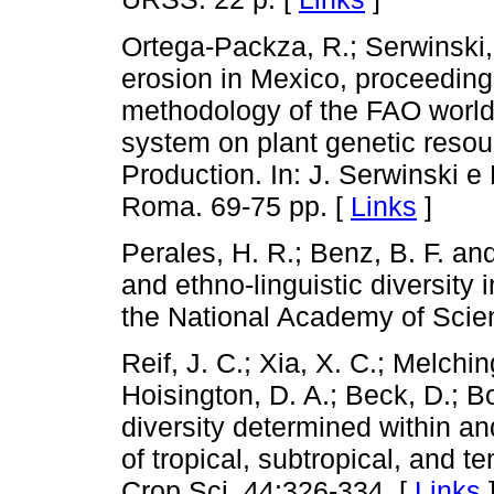
Ortega-Packza, R.; Serwinski,
erosion in Mexico, proceeding
methodology of the FAO world
system on plant genetic resou
Production. In: J. Serwinski e
Roma. 69-75 pp. [
Links
]
Perales, H. R.; Benz, B. F. an
and ethno-linguistic diversity
the National Academy of Scie
Reif, J. C.; Xia, X. C.; Melchin
Hoisington, D. A.; Beck, D.; 
diversity determined within
of tropical, subtropical, and
Crop Sci. 44:326-334. [
Links