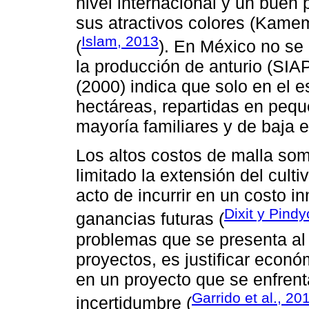
nivel internacional y un buen p
sus atractivos colores (Kamem
Islam, 2013
(
). En México no se 
la producción de anturio (SIA
(2000) indica que solo en el 
hectáreas, repartidas en peq
mayoría familiares y de baja e
Los altos costos de malla som
limitado la extensión del cult
acto de incurrir en un costo 
Dixit y Pind
ganancias futuras (
problemas que se presenta al 
proyectos, es justificar econ
en un proyecto que se enfrenta
Garrido et al., 20
incertidumbre (