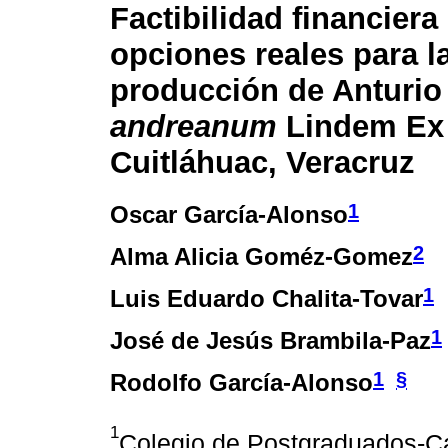
Factibilidad financiera
opciones reales para l
producción de Anturi
andreanum
Lindem Ex 
Cuitláhuac, Veracruz
1
Oscar García-Alonso
2
Alma Alicia Goméz-Gomez
1
Luis Eduardo Chalita-Tovar
1
José de Jesús Brambila-Paz
1
§
Rodolfo García-Alonso
1
Colegio de Postgraduados-Ca