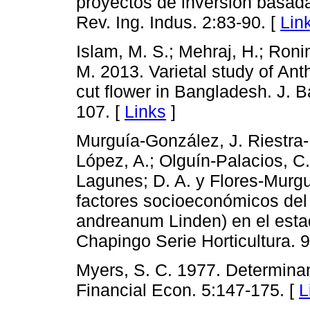
proyectos de inversión basada
Rev. Ing. Indus. 2:83-90. [
Lin
Islam, M. S.; Mehraj, H.; Ronim
M. 2013. Varietal study of An
cut flower in Bangladesh. J.
107. [
Links
]
Murguía-González, J. Riestra-
López, A.; Olguín-Palacios, C.
Lagunes; D. A. y Flores-Murgu
factores socioeconómicos del 
andreanum Linden) en el esta
Chapingo Serie Horticultura. 9
Myers, S. C. 1977. Determinan
Financial Econ. 5:147-175. [
L