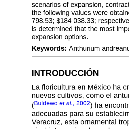
scenarios of expansion, contrac
the following values were obtai
798.53; $184 038.33; respectivel
is determined that the most impo
expansion options.
Keywords:
Anthurium andreanum;
INTRODUCCIÓN
La floricultura en México ha c
nuevos cultivos, como el antu
Buldewo
et al.,
2002
(
) ha encont
adecuadas para su establecim
Veracruz, esta ornamental tro