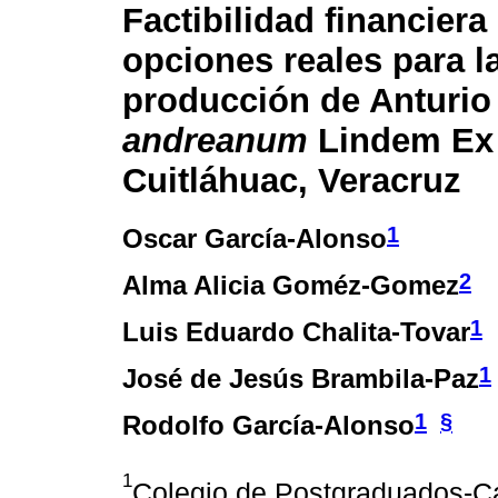
Factibilidad financiera
opciones reales para l
producción de Anturi
andreanum
Lindem Ex 
Cuitláhuac, Veracruz
1
Oscar García-Alonso
2
Alma Alicia Goméz-Gomez
1
Luis Eduardo Chalita-Tovar
1
José de Jesús Brambila-Paz
1
§
Rodolfo García-Alonso
1
Colegio de Postgraduados-Ca