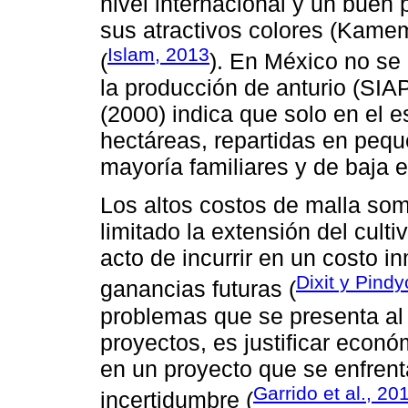
nivel internacional y un buen p
sus atractivos colores (Kamem
Islam, 2013
(
). En México no se 
la producción de anturio (SIA
(2000) indica que solo en el 
hectáreas, repartidas en peq
mayoría familiares y de baja e
Los altos costos de malla som
limitado la extensión del cult
acto de incurrir en un costo 
Dixit y Pind
ganancias futuras (
problemas que se presenta al 
proyectos, es justificar econ
en un proyecto que se enfrenta
Garrido et al., 20
incertidumbre (