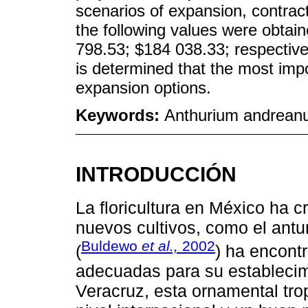
scenarios of expansion, contrac
the following values were obtai
798.53; $184 038.33; respectivel
is determined that the most impo
expansion options.
Keywords:
Anthurium andreanum;
INTRODUCCIÓN
La floricultura en México ha c
nuevos cultivos, como el antu
Buldewo
et al.,
2002
(
) ha encont
adecuadas para su establecim
Veracruz, esta ornamental tro