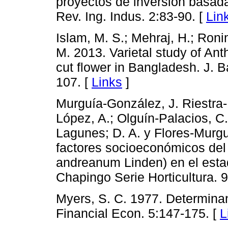
proyectos de inversión basada
Rev. Ing. Indus. 2:83-90. [
Lin
Islam, M. S.; Mehraj, H.; Ronim
M. 2013. Varietal study of An
cut flower in Bangladesh. J.
107. [
Links
]
Murguía-González, J. Riestra-
López, A.; Olguín-Palacios, C.
Lagunes; D. A. y Flores-Murgu
factores socioeconómicos del 
andreanum Linden) en el esta
Chapingo Serie Horticultura. 9
Myers, S. C. 1977. Determinan
Financial Econ. 5:147-175. [
L