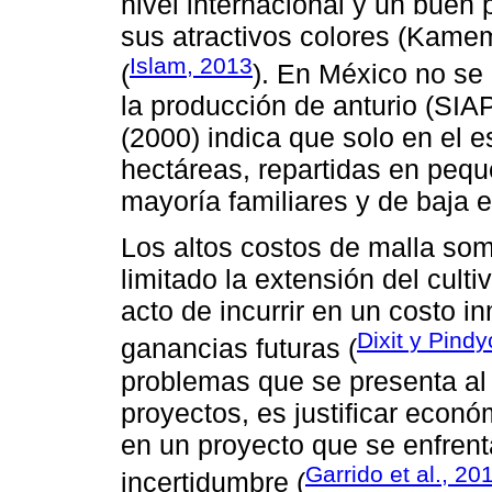
nivel internacional y un buen p
sus atractivos colores (Kamem
Islam, 2013
(
). En México no se 
la producción de anturio (SIA
(2000) indica que solo en el 
hectáreas, repartidas en peq
mayoría familiares y de baja e
Los altos costos de malla som
limitado la extensión del cult
acto de incurrir en un costo 
Dixit y Pind
ganancias futuras (
problemas que se presenta al 
proyectos, es justificar econ
en un proyecto que se enfrenta
Garrido et al., 20
incertidumbre (