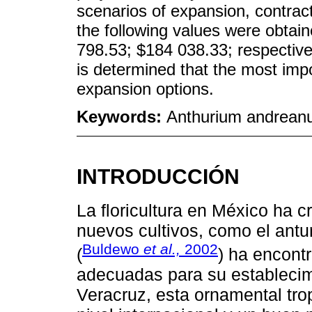
scenarios of expansion, contrac
the following values were obtai
798.53; $184 038.33; respectivel
is determined that the most impo
expansion options.
Keywords:
Anthurium andreanum;
INTRODUCCIÓN
La floricultura en México ha c
nuevos cultivos, como el antu
Buldewo
et al.,
2002
(
) ha encont
adecuadas para su establecim
Veracruz, esta ornamental tro