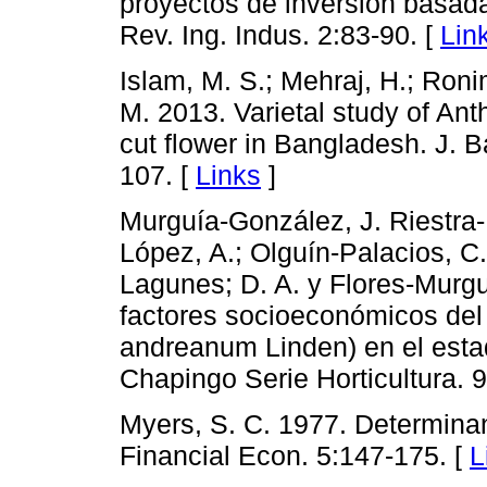
proyectos de inversión basada
Rev. Ing. Indus. 2:83-90. [
Lin
Islam, M. S.; Mehraj, H.; Ronim
M. 2013. Varietal study of An
cut flower in Bangladesh. J.
107. [
Links
]
Murguía-González, J. Riestra-
López, A.; Olguín-Palacios, C.
Lagunes; D. A. y Flores-Murgu
factores socioeconómicos del 
andreanum Linden) en el esta
Chapingo Serie Horticultura. 9
Myers, S. C. 1977. Determinan
Financial Econ. 5:147-175. [
L