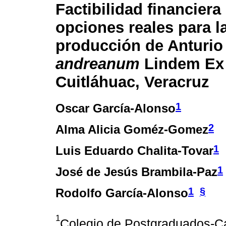
Factibilidad financiera
opciones reales para l
producción de Anturi
andreanum
Lindem Ex 
Cuitláhuac, Veracruz
1
Oscar García-Alonso
2
Alma Alicia Goméz-Gomez
1
Luis Eduardo Chalita-Tovar
1
José de Jesús Brambila-Paz
1
§
Rodolfo García-Alonso
1
Colegio de Postgraduados-Ca