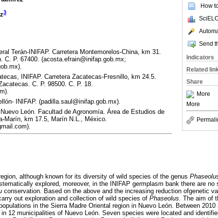
How to 
3
ez
SciELO
Automat
Send th
al Terán-INIFAP. Carretera Montemorelos-China, km 31.
Indicators
. C. P. 67400. (acosta.efrain@inifap.gob.mx;
gob.mx).
Related lin
ecas, INIFAP. Carretera Zacatecas-Fresnillo, km 24.5.
Share
Zacatecas. C. P. 98500. C. P. 18.
m).
More
lón- INIFAP. (padilla.saul@inifap.gob.mx).
More
Nuevo León. Facultad de Agronomía. Área de Estudios de
a-Marín, km 17.5, Marín N.L., México.
Permali
gmail.com).
egion, although known for its diversity of wild species of the genus
Phaseolu
ystematically explored, moreover, in the INIFAP germplasm bank there are no
u
conservation. Based on the above and the increasing reduction ofgenetic var
arry out exploration and collection of wild species of
Phaseolus.
The aim of t
n populations in the Sierra Madre Oriental region in Nuevo León. Between 2010
t in 12 municipalities of Nuevo León. Seven species were located and identifi