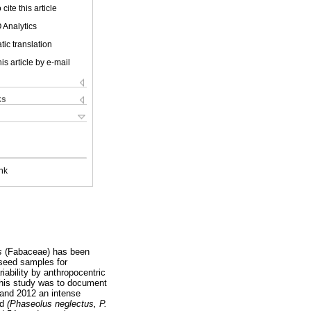
cite this article
 Analytics
ic translation
is article by e-mail
ks
nk
s
(Fabaceae) has been
 seed samples for
iability by anthropocentric
his study was to document
 and 2012 an intense
ed
(Phaseolus neglectus, P.