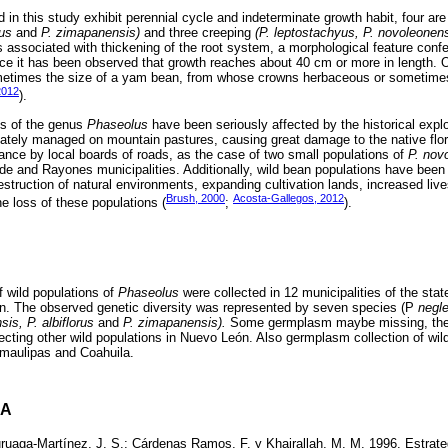
 in this study exhibit perennial cycle and indeterminate growth habit, four ar
ius
and
P. zimapanensis)
and three creeping
(P. leptostachyus, P. novoleonen
 associated with thickening of the root system, a morphological feature conferr
nce it has been observed that growth reaches about 40 cm or more in length. 
sometimes the size of a yam bean, from whose crowns herbaceous or someti
2012
).
es of the genus
Phaseolus
have been seriously affected by the historical explo
ately managed on mountain pastures, causing great damage to the native flor
nce by local boards of roads, as the case of two small populations of
P. nov
de and Rayones municipalities. Additionally, wild bean populations have been 
struction of natural environments, expanding cultivation lands, increased liv
Brush, 2000
Acosta-Gallegos, 2012
e loss of these populations (
;
).
 wild populations of
Phaseolus
were collected in 12 municipalities of the sta
on. The observed genetic diversity was represented by seven species (P
negle
is, P. albiflorus
and
P. zimapanensis).
Some germplasm maybe missing, there
ecting other wild populations in Nuevo León. Also germplasm collection of wil
Tamaulipas and Coahuila.
DA
ruaga-Martínez, J. S.; Cárdenas Ramos, F. y Khairallah, M. M. 1996. Estrategi