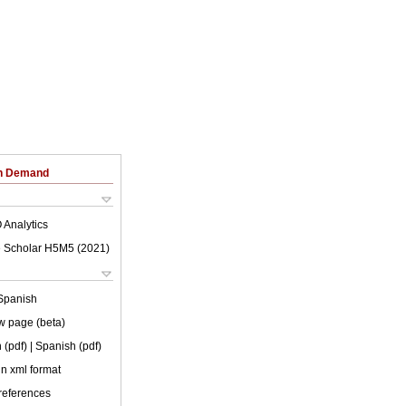
on Demand
 Analytics
 Scholar H5M5 (
2021
)
Spanish
w page (beta)
 (pdf)
| Spanish (pdf)
 in xml format
 references