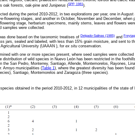
SPP, 1981
is oak forests, oak-pine and
Juniperus
(
).
ected during the period 2010-2012, in two explorations per year, one in Augu
ive-flowering stages, and another in October, November and December, when p
e-flowering stage, herbarium specimens, mainly stems, leaves and flowers were
ed samples were collected.
Delgado-Salinas (1985)
Freytag
 was done based on the taxonomic treatises of
and
ss jars, sealed and labeled, with less than 15% grain moisture, and sent to 
Agricultural University (UAAAN ), for
ex situ
conservation.
ermined with one or more species present, where seed samples were collecte
e distribution of wild species in Nuevo León has been restricted in the foothill
 in the San Pedro, Monterrey, Santiago, Allende, Montemorelos, Rayones, Lina
. Arroyo municipalities (
Table 1
), where the greatest diversity has been found 
pecies), Santiago, Montemorelos and Zaragoza (three species).
d species obtained in the period 2010-2012, in 12 municipalities of the state 