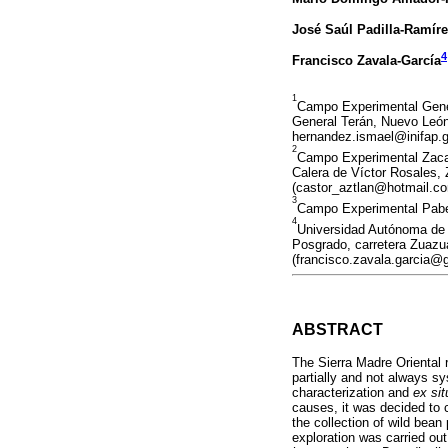
José Saúl Padilla-Ramír
4
Francisco Zavala-García
1
Campo Experimental Gener
General Terán, Nuevo León
hernandez.ismael@inifap.
2
Campo Experimental Zacat
Calera de Víctor Rosales, 
(castor_aztlan@hotmail.co
3
Campo Experimental Pabel
4
Universidad Autónoma de 
Posgrado, carretera Zuazu
(francisco.zavala.garcia@
ABSTRACT
The Sierra Madre Oriental r
partially and not always s
characterization and
ex sit
causes, it was decided to c
the collection of wild bea
exploration was carried ou