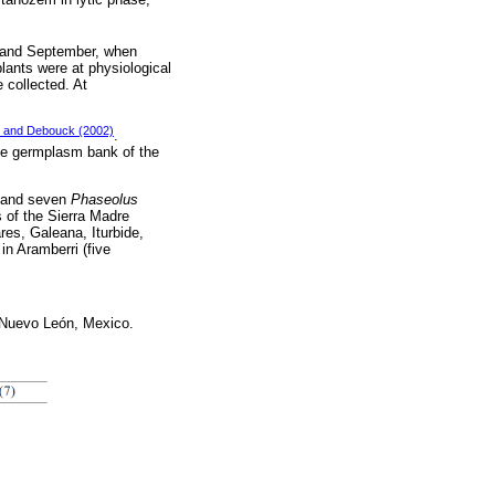
st and September, when
lants were at physiological
 collected. At
 and Debouck (2002)
.
the germplasm bank of the
d and seven
Phaseolus
s of the Sierra Madre
res, Galeana, Iturbide,
in Aramberri (five
of Nuevo León, Mexico.