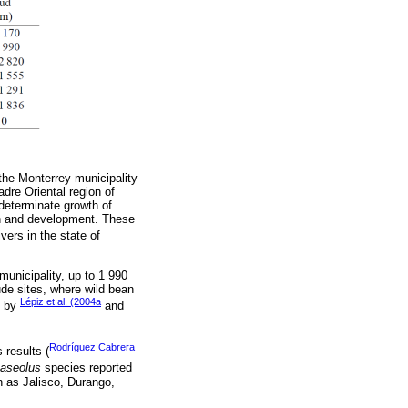
the Monterrey municipality
dre Oriental region of
ndeterminate growth of
wth and development. These
vers in the state of
municipality, up to 1 990
tude sites, where wild bean
Lépiz et al. (2004a
d by
and
Rodríguez Cabrera
 results (
aseolus
species reported
h as Jalisco, Durango,