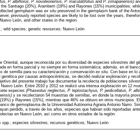
tus
,
P. albiflorus
,
P. novoleonensis
,
P. maculatifolius
and
P. zimapanensis)
an
 the Santiago (20%), Aramberri (19%) and Rayones (15%) municipalities; whi
 collected germplasm was
ex situ
preserved in the germplasm bank of the Anto
wever, previously reported species are likely to be lost over the years, therefor
 Nuevo León, and other states in the region.
; wild species; genetic resources; Nuevo León
re Oriental, aunque reconocida por su diversidad de especies silvestres del 
rada en forma parcial y no siempre en forma sistemática; además, en el ban
s de semilla para su caracterización y conservación
ex situ
. Con base en lo a
ad genética por causas antropocéntricas, se decidió realizar exploración y rec
bjetivo del presente trabajo fue documentar la recolecta de poblaciones silvestr
n Nuevo León. Entre 2010 y 2012 se realizó una intensa exploración en 12 m
 siete especies
(Phaseolus neglectus, P. leptostachyus, P. pedicellatus, P. albi
nensis)
y se recolectaron 54 muestras de semillas, en donde la mayoría provi
 (19%) y Rayones (15%); mientras que 46% se obtuvo en otros municipios. E
banco de germoplasma de la Universidad Autónoma Agraria Antonio Narro. Sin
ayan perdido, a través de los años, especies que habían sido reportadas anter
colectas en Nuevo León, así como en otros estados de la región.
s
spp.; especies silvestres; recursos genéticos; Nuevo León