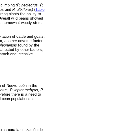
e climbing
(P. neglectus, P.
sis
and
P. albiflorus)
(
Table
ing plants the ability to
Overall wild beans showed
mes somewhat woody stems
itation of cattle and goats,
a; another adverse factor
oleonensis
found by the
affected by other factors,
estock and intensive
te of Nuevo León in the
ctus, P. leptostachyus, P.
fore there is a need to
d bean populations is
as para la utilización de