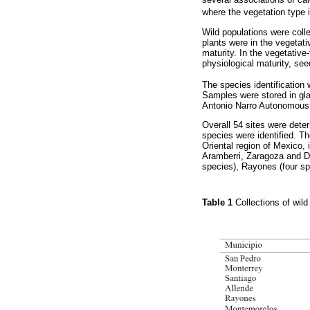
where the vegetation type 
Wild populations were coll
plants were in the vegetat
maturity. In the vegetativ
physiological maturity, se
The species identification
Samples were stored in gla
Antonio Narro Autonomous 
Overall 54 sites were det
species were identified. Th
Oriental region of Mexico,
Aramberri, Zaragoza and Dr
species), Rayones (four s
Table 1
Collections of wil