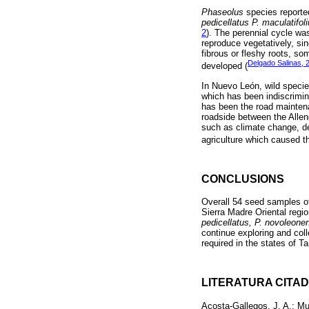
Phaseolus
species reported
pedicellatus P. maculatifol
2
). The perennial cycle was
reproduce vegetatively, si
fibrous or fleshy roots, 
Delgado Salinas, 
developed (
In Nuevo León, wild speci
which has been indiscrimin
has been the road maintena
roadside between the Allen
such as climate change, de
agriculture which caused th
CONCLUSIONS
Overall 54 seed samples of
Sierra Madre Oriental regi
pedicellatus, P. novoleonens
continue exploring and coll
required in the states of 
LITERATURA CITA
Acosta-Gallegos, J. A.; Mu