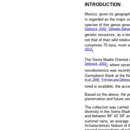
INTRODUCTION
Mexico, given its geographi
is regarded as the major ce
species of this genus gro
Debouck, 2002
Delgado Salina
;
genetic resources, as a res
not that of their wild rela
comprises 75 taxa, most are
2012
).
The Sierra Madre Oriental r
Debouck, 2002
), where seve
novoleonensis
was recentl
Germplasm Bank at the Nati
et al,
1996
Freytag and Debouc
;
seed is available, the acces
Based on the above, the pr
preservation and future use 
The collection was carried 
diversity in the Sierra Mad
and between 99° 42' 59" an
summer rains, an average a
Acharacteristic feature of
several associations of ca