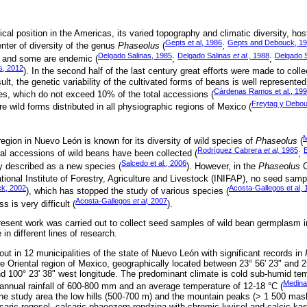
cal position in the Americas, its varied topography and climatic diversity, hos
Gepts et al, 1986
Gepts and Debouck, 1
nter of diversity of the genus
Phaseolus
(
;
Delgado Salinas, 1985
Delgado Salinas
et al.,
1988
Delgado 
w and some are endemic (
;
;
s, 2012
). In the second half of the last century great efforts were made to coll
ult, the genetic variability of the cultivated forms of beans is well represent
Cárdenas Ramos et al., 19
tives, which do not exceed 10% of the total accessions (
Freytag y Debou
 wild forms distributed in all physiographic regions of Mexico (
M
egion in Nuevo León is known for its diversity of wild species of
Phaseolus
(
Rodríguez Cabrera
et al,
1985
E
ral accessions of wild beans have been collected (
;
Salcedo et al., 2006
y described as a new species (
). However, in the
Phaseolus
C
onal Institute of Forestry, Agriculture and Livestock (INIFAP), no seed sampl
k, 2002
Acosta-Gallegos et al,
), which has stopped the study of various species (
Acosta-Gallegos
et al,
2007
s is very difficult (
).
esent work was carried out to collect seed samples of wild bean germplasm i
in different lines of research.
out in 12 municipalities of the state of Nuevo León with significant records in
re Oriental region of Mexico, geographically located between 23° 56' 23" and 25°
d 100° 23' 38" west longitude. The predominant climate is cold sub-humid temp
Medina
nnual rainfall of 600-800 mm and an average temperature of 12-18 °C (
 the study area the low hills (500-700 m) and the mountain peaks (> 1 500 mas
lcaric regosol, calcaric phaeozem rendzina with chromic luvisol and calcic ka