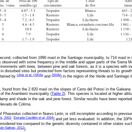
cond, collected from 1990 masl in the Santiago municipality, to 714 masl in 
s observed with some frequency in the middle and upper parts of the Sierra Ma
ironments with trees, between pine and oak forests, as it is a species with i
l in disturbed sites but protected from factors representing threats to its gro
Lépiz et al. (2004a
2004b
btained by
and
) in the region of the Verde and Santiago ri
, found from the 2 820 masl on the slopes of Cerro del Potosí in the Galeana 
of the Aramberri municipality (
Table 2
). This species is located at higher alti
amp and shade in the oak and pine forest. Similar results have been reporte
e Nevado de Colima.
of Phaseolus
collected in Nuevo León, is still incomplete according to previous
k, 2002
Estrada Castillón et al, 2004
;
) and yet less evaluated. In addition, the 10
Ph
nsidered low compared to the genetic diversity contained in other states suc
do-Salinas, 2012
).