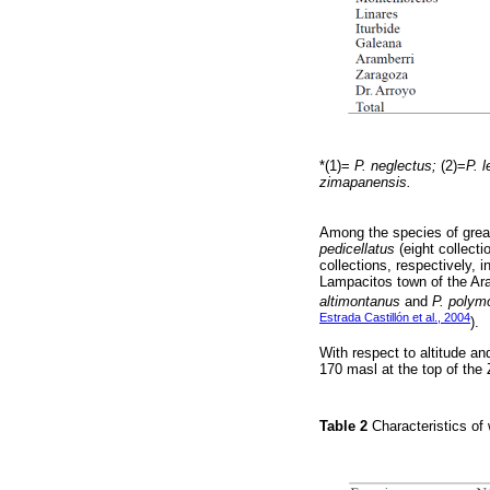
*(1)=
P. neglectus;
(2)=
P. 
zimapanensis.
Among the species of great
pedicellatus
(eight collecti
collections, respectively, i
Lampacitos town of the Aram
altimontanus
and
P. polym
Estrada Castillón et al., 2004
).
With respect to altitude an
170 masl at the top of the 
Table 2
Characteristics of