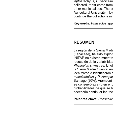
leptostachyus, P. pedicella
collected, most came from
other municipalities. The
Agricultural University. Ho
continue the collections in
Keywords:
Phaseolus
spp.
RESUMEN
La región de la Sierra Mad
(Fabaceae), ha sido explo
INIFAP no existen muestra
reducción de la variabilid
Phaseolus
silvestres. El o
la Sierra Madre Oriental e
localizaron e identificaron
maculatifolius
y
P. zimapa
Santiago (20%), Aramberri
se conservó
ex situ
en el 
probabilidades de que se h
necesario continuar las re
Palabras clave:
Phaseolu