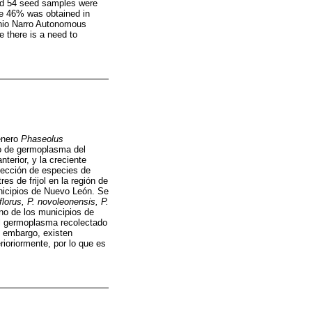
d 54 seed samples were
le 46% was obtained in
nio Narro Autonomous
e there is a need to
género
Phaseolus
co de germoplasma del
nterior, y la creciente
olección de especies de
es de frijol en la región de
unicipios de Nuevo León. Se
florus, P. novoleonensis, P.
no de los municipios de
l germoplasma recolectado
 embargo, existen
ioriormente, por lo que es