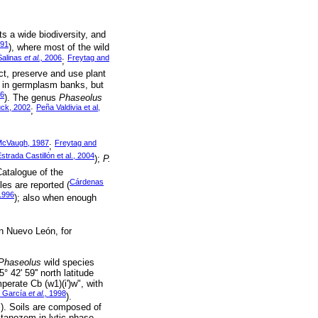
ts a wide biodiversity, and
991
), where most of the wild
Salinas
et al.,
2006
Freytag and
;
ect, preserve and use plant
ed in germplasm banks, but
96
). The genus
Phaseolus
ck, 2002
Peña Valdivia et al,
;
cVaugh, 1987
Freytag and
;
strada Castillón et al., 2004
);
P.
atalogue of the
Cárdenas
es are reported (
 1996
); also when enough
n Nuevo León, for
Phaseolus
wild species
 42' 59'' north latitude
erate Cb (w1)(i')w", with
 García
et al.,
1998
).
l). Soils are composed of
stanozem in lytic phase,