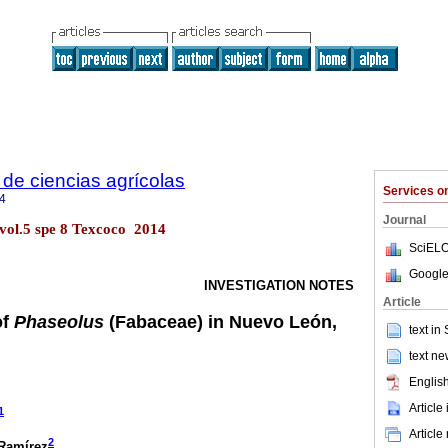
de ciencias agrícolas
Services 
4
Journal
 vol.5 spe 8 Texcoco 2014
SciELO
Google
INVESTIGATION NOTES
Article
of
Phaseolus
(Fabaceae) in Nuevo León,
text in
text ne
English
Article
1
Article
2
Ramírez