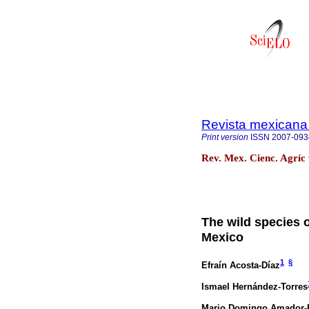
Revista mexicana 
Print version
ISSN
2007-093
Rev. Mex. Cienc. Agríc
The wild species 
Mexico
1
§
Efraín Acosta-Díaz
Ismael Hernández-Torres
Mario Domingo Amador-