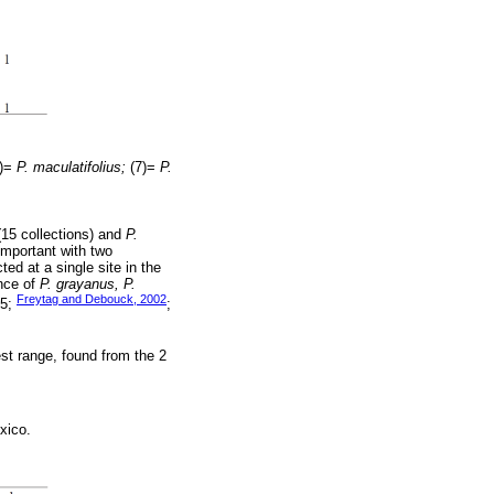
)=
P. maculatifolius;
(7)=
P.
15 collections) and
P.
mportant with two
ted at a single site in the
ence of
P. grayanus, P.
Freytag and Debouck, 2002
5;
;
st range, found from the 2
exico.