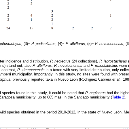
leptostachyus;
(3)=
P. pedicellatus;
(4)=
P. albiflorus;
(5)=
P. novoleonensis;
(6
er incidence and distribution,
P. neglectus
(24 collections),
P. leptostachyus
(
ons) stand out; also
P. albiflorus, P. novoleonensis
and
P. maculatifolius
were i
n contrast,
P. zimapanensis
is a taxon with very limited distribution, only collec
berri municipality. Importantly, in this study, no sites were found with pres
orphus,
previously reported taxa in Nuevo León (Rodríguez Cabrera
et al.,
198
d species found in this study, it could be noted that
P. neglectus
had the highe
Zaragoza municipality, up to 665 masl in the Santiago municipality (
Table 2
).
 wild species obtained in the period 2010-2012, in the state of Nuevo León, M