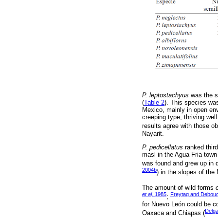
P. leptostachyus
was the se
(
Table 2
). This species wa
Mexico, mainly in open env
creeping type, thriving wel
results agree with those o
Nayarit.
P. pedicellatus
ranked third
masl in the Agua Fria town 
was found and grew up in d
2004b
) in the slopes of th
The amount of wild forms
et al,
1985
Freytag and Debouc
;
for Nuevo León could be co
Delga
Oaxaca and Chiapas (