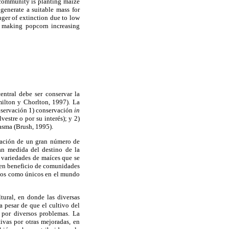
e community is planting maize
enerate a suitable mass for
nger of extinction due to low
as making popcorn increasing
entral debe ser conservar la
milton y Chorlton, 1997). La
nservación 1) conservación
in
vestre o por su interés); y 2)
lasma (Brush, 1995).
lización de un gran número de
an medida del destino de la
 variedades de maíces que se
e en beneficio de comunidades
ctos como únicos en el mundo
ural, en donde las diversas
a pesar de que el cultivo del
, por diversos problemas. La
ivas por otras mejoradas, en