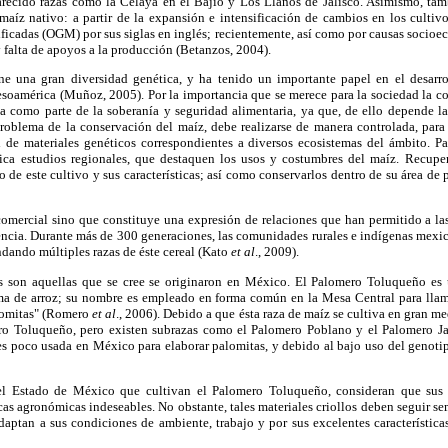
recido razas como la Celaya en el Bajío y Los Llanos de Jalisco. Asimismo, tam
maíz nativo: a partir de la expansión e intensificación de cambios en los cultiv
ficadas (OGM) por sus siglas en inglés; recientemente, así como por causas socio
falta de apoyos a la producción (Betanzos, 2004).
e una gran diversidad genética, y ha tenido un importante papel en el desarro
soamérica (Muñoz, 2005). Por la importancia que se merece para la sociedad la co
a como parte de la soberanía y seguridad alimentaria, ya que, de ello depende la
roblema de la conservación del maíz, debe realizarse de manera controlada, para 
 de materiales genéticos correspondientes a diversos ecosistemas del ámbito. Par
tica estudios regionales, que destaquen los usos y costumbres del maíz. Recupe
de este cultivo y sus características; así como conservarlos dentro de su área d
comercial sino que constituye una expresión de relaciones que han permitido a l
encia. Durante más de 300 generaciones, las comunidades rurales e indígenas mexi
ndando múltiples razas de éste cereal (Kato
et al
., 2009).
as son aquellas que se cree se originaron en México. El Palomero Toluqueño es 
ma de arroz; su nombre es empleado en forma común en la Mesa Central para llam
alomitas" (Romero
et al
., 2006). Debido a que ésta raza de maíz se cultiva en gran me
ro Toluqueño, pero existen subrazas como el Palomero Poblano y el Palomero J
es poco usada en México para elaborar palomitas, y debido al bajo uso del genotip
l Estado de México que cultivan el Palomero Toluqueño, consideran que sus 
icas agronómicas indeseables. No obstante, tales materiales criollos deben seguir s
adaptan a sus condiciones de ambiente, trabajo y por sus excelentes característi