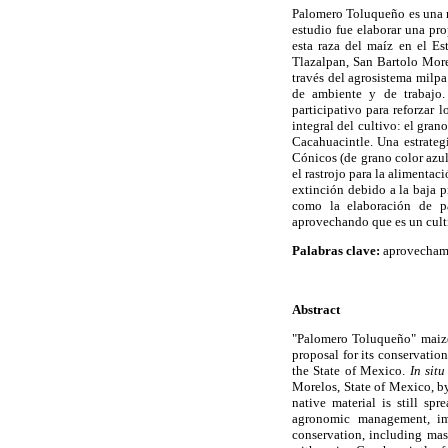
Palomero Toluqueño es una r
estudio fue elaborar una pr
esta raza del maíz en el E
Tlazalpan, San Bartolo Mor
través del agrosistema milpa
de ambiente y de trabajo
participativo para reforzar
integral del cultivo: el gran
Cacahuacintle. Una estrateg
Cónicos (de grano color azul
el rastrojo para la alimentac
extinción debido a la baja p
como la elaboración de pa
aprovechando que es un cult
Palabras clave:
aprovechami
Abstract
"Palomero Toluqueño" maize 
proposal for its conservatio
the State of Mexico.
In situ
Morelos, State of Mexico, b
native material is still s
agronomic management, imp
conservation, including mass