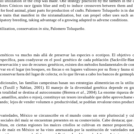
ll utilization of the crop was made. One strategy practiced by the farmers in th
otes Cónicos race (grain blue and red) to induce crossovers between them and g
e for food animal, plant parts for production of crafts. Palomero Toluqueño is in da
e traits that manifest in the nixtamalization, but can propel other uses such 
ipatory breeding, taking advantage of a growing adapted to adverse conditions.
ilization, conservation
in situ
, Palomero Toluqueño.
genéticos va mucho más allá de preservar las especies o ecotipos. El objetivo c
raespecífica, para coadyuvar en el pool genético de cada población (Sackville-Ha
preservación y uso de recursos genéticos, existen dos métodos fundamentales de co
rvar en el lugar (en bosques, en fincas o en lugares valiosos por su flora y fauna sil
 conservar fuera del lugar de colecta; es lo que llevan a cabo los bancos de germop
adicionales, las familias campesinas basan sus estrategias alimenticias en la uti
es (Tuxill y Nablan, 2001). El manejo de la diversidad genética depende en gr
la totalidad se destina al autoconsumo (Herrera
et al
., 2004). La enorme riqueza de
 amarillos, azules o rojos), constituye un tesoro invaluable que debe aprovechars
brando; lejos de vender volumen o productividad, se podrían revalorar estos produ
variedades, México se circunscribe en el mundo como un ente plurisocial y cult
 sociales del maíz se encuentran presentes en su cosmovisión. Cabe destacar, que 
ltura, en ciertas regiones los maíces criollos se cultivan en menor proporción
s de maíz en México se ha visto amenazada por la sustitución de variedades nat