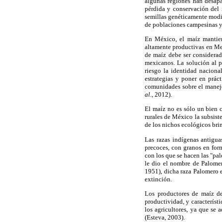
algunas regiones han desapa
pérdida y conservación del 
semillas genéticamente modi
de poblaciones campesinas y 
En México, el maíz mantien
altamente productivas en Me
de maíz debe ser considerad
mexicanos. La solución al p
riesgo la identidad nacional
estrategias y poner en prác
comunidades sobre el manejo 
al
., 2012).
El maíz no es sólo un bien 
rurales de México la subsist
de los nichos ecológicos bri
Las razas indígenas antigu
precoces, con granos en for
con los que se hacen las "p
le dio el nombre de Palome
1951), dicha raza Palomero 
extinción.
Los productores de maíz de
productividad, y característ
los agricultores, ya que se 
(Esteva, 2003).