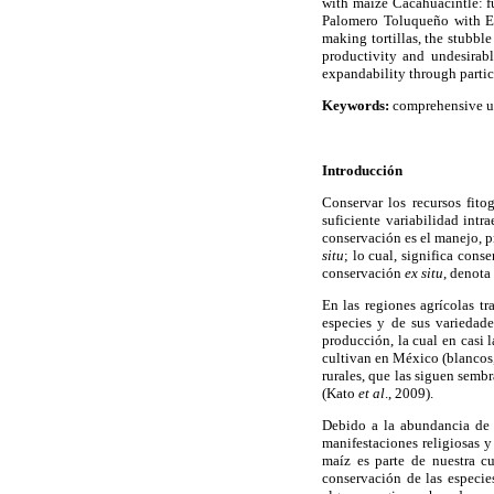
with maize Cacahuacintle: fu
Palomero Toluqueño with El
making tortillas, the stubbl
productivity and undesirabl
expandability through partic
Keywords:
comprehensive ut
Introducción
Conservar los recursos fito
suficiente variabilidad int
conservación es el manejo, 
situ
; lo cual, significa conse
conservación
ex situ
, denota
En las regiones agrícolas tr
especies y de sus variedad
producción, la cual en casi 
cultivan en México (blancos,
rurales, que las siguen sem
(Kato
et al
., 2009).
Debido a la abundancia de 
manifestaciones religiosas y
maíz es parte de nuestra cu
conservación de las especie