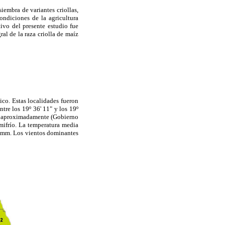
iembra de variantes criollas,
ondiciones de la agricultura
tivo del presente estudio fue
l de la raza criolla de maíz
co. Estas localidades fueron
entre los 19º 36' 11" y los 19º
nm, aproximadamente (Gobierno
mifrío. La temperatura media
 mm. Los vientos dominantes