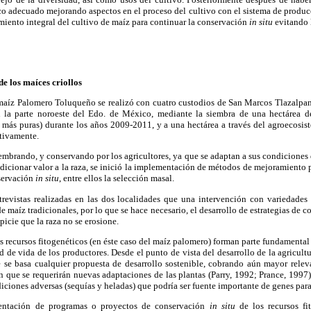
o adecuado mejorando aspectos en el proceso del cultivo con el sistema de producc
iento integral del cultivo de maíz para continuar la conservación
in situ
evitando 
e los maíces criollos
maíz Palomero Toluqueño se realizó con cuatro custodios de San Marcos Tlazalpa
n la parte noroeste del Edo. de México, mediante la siembra de una hectárea
 más puras) durante los años 2009-2011, y a una hectárea a través del agroecosis
tivamente.
 sembrando, y conservando por los agricultores, ya que se adaptan a sus condicione
dicionar valor a la raza, se inició la implementación de métodos de mejoramiento pa
servación
in situ
, entre ellos la selección masal.
trevistas realizadas en las dos localidades que una intervención con variedades
 maíz tradicionales, por lo que se hace necesario, el desarrollo de estrategias de 
picie que la raza no se erosione.
s recursos fitogenéticos (en éste caso del maíz palomero) forman parte fundamental 
d de vida de los productores. Desde el punto de vista del desarrollo de la agricult
 se basa cualquier propuesta de desarrollo sostenible, cobrando aún mayor releva
 que se requerirán nuevas adaptaciones de las plantas (Parry, 1992; Prance, 1997)
ciones adversas (sequías y heladas) que podría ser fuente importante de genes par
entación de programas o proyectos de conservación
in situ
de los recursos fi