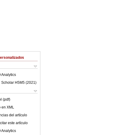
Personalizados
 Analytics
 Scholar H5M5 (
2021
)
l (pdf)
lo en XML
cias del artículo
itar este artículo
 Analytics