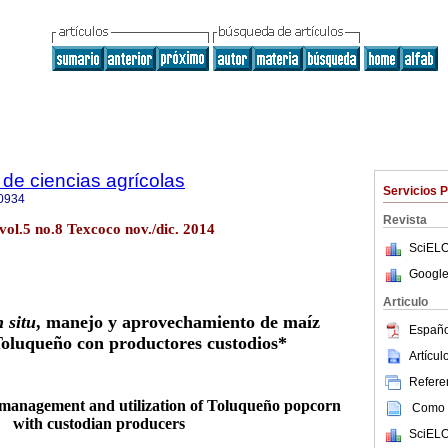
de ciencias agrícolas
Servicios 
0934
Revista
vol.5 no.8 Texcoco nov./dic. 2014
SciELO
Google
Articulo
n situ
, manejo y aprovechamiento de maíz
Españo
oluqueño con productores custodios
*
Artícu
Referen
 management and utilization of Toluqueño
popcorn
Como c
with custodian producers
SciELO