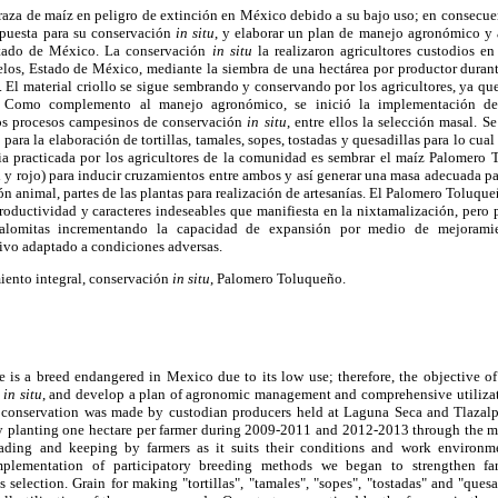
aza de maíz en peligro de extinción en México debido a su bajo uso; en consecuenc
opuesta para su conservación
in situ
, y elaborar un plan de manejo agronómico y 
stado de México. La conservación
in situ
la realizaron agricultores custodios 
elos, Estado de México, mediante la siembra de una hectárea por productor dura
. El material criollo se sigue sembrando y conservando por los agricultores, ya qu
. Como complemento al manejo agronómico, se inició la implementación d
 los procesos campesinos de conservación
in situ
, entre ellos la selección masal. 
o para la elaboración de tortillas, tamales, sopes, tostadas y quesadillas para lo cu
ia practicada por los agricultores de la comunidad es sembrar el maíz Palomero 
 y rojo) para inducir cruzamientos entre ambos y así generar una masa adecuada para
ión animal, partes de las plantas para realización de artesanías. El Palomero Toluqu
roductividad y caracteres indeseables que manifiesta en la nixtamalización, pero
lomitas incrementando la capacidad de expansión por medio de mejoramien
ivo adaptado a condiciones adversas.
ento integral, conservación
in situ
, Palomero Toluqueño.
is a breed endangered in Mexico due to its low use; therefore, the objective of
n
in situ
, and develop a plan of agronomic management and comprehensive utilizati
conservation was made by custodian producers held at Laguna Seca and Tlazal
y planting one hectare per farmer during 2009-2011 and 2012-2013 through the mi
preading and keeping by farmers as it suits their conditions and work environ
lementation of participatory breeding methods we began to strengthen far
 selection. Grain for making "tortillas", "tamales", "sopes", "tostadas" and "quesa