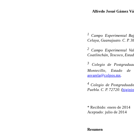
Alfredo Josué Gámez Vá
1
Campo Experimental Bají
Celaya, Guanajuato. C. P. 3
2
Campo Experimental Vall
Coatlinchán, Texcoco, Estad
3
Colegio de Postgradua
Montecillo, Estado de
asvarela@colpos.mx
.
4
Colegio de Postgraduado
Puebla. C. P. 72720.
(
higini
* Recibido: enero de 2014
Aceptado: julio de 2014
Resumen