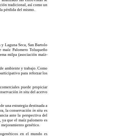
ión tradicional, así como un
la pérdida del mismo.
n y Laguna Seca, San Bartolo
 de maíz Palomero Toluqueño
tema milpa (asociación maíz-
s de ambiente y trabajo. Como
rticipativo para reforzar los
 comerciales puede propiciar
conservación
in situ
del acervo
de una estrategia destinada a
ura, la conservación
in situ
es
ncia ante la perspectiva del
, ya que el maíz palomero es
a mejoramiento genético.
togenéticos en el mundo es