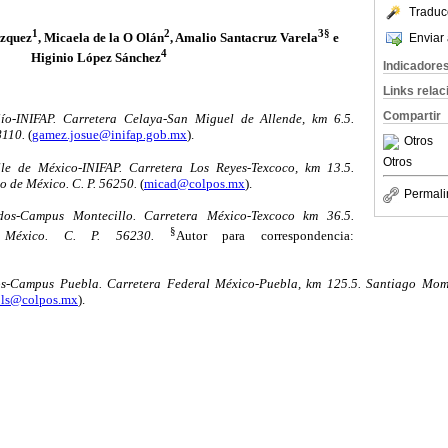
Traduc
1
2
3§
zquez
, Micaela de la O Olán
, Amalio Santacruz Varela
e
Enviar 
4
Higinio López Sánchez
Indicadore
Links rela
Compartir
o-INIFAP. Carretera Celaya-San Miguel de Allende, km 6.5.
8110.
(
gamez.josue@inifap.gob.mx
).
Otros
Otros
e de México-INIFAP. Carretera Los Reyes-Texcoco, km 13.5.
o de México. C. P. 56250.
(
micad@colpos.mx
).
Permali
dos-Campus Montecillo. Carretera México-Texcoco km 36.5.
§
 México. C. P. 56230.
Autor para correspondencia:
s-Campus Puebla. Carretera Federal México-Puebla, km 125.5. Santiago Mom
ols@colpos.mx
).