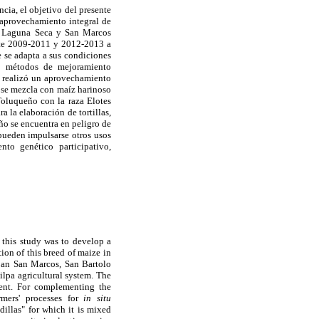
ia, el objetivo del presente
aprovechamiento integral de
en Laguna Seca y San Marcos
nte 2009-2011 y 2012-2013 a
e se adapta a sus condiciones
e métodos de mejoramiento
Se realizó un aprovechamiento
al se mezcla con maíz harinoso
Toluqueño con la raza Elotes
 la elaboración de tortillas,
eño se encuentra en peligro de
 pueden impulsarse otros usos
to genético participativo,
 this study was to develop a
on of this breed of maize in
pan San Marcos, San Bartolo
lpa agricultural system. The
ment. For complementing the
mers' processes for
in situ
dillas" for which it is mixed