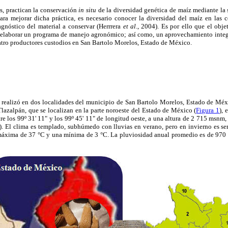
es, practican la conservación
in situ
de la diversidad genética de maíz mediante la s
ra mejorar dicha práctica, es necesario conocer la diversidad del maíz en las c
iagnóstico del material a conservar (Herrrera
et al
., 2004). Es por ello que el obje
 elaborar un programa de manejo agronómico; así como, un aprovechamiento integra
ro productores custodios en San Bartolo Morelos, Estado de México.
e realizó en dos localidades del municipio de San Bartolo Morelos, Estado de Méxi
azalpán, que se localizan en la parte noroeste del Estado de México (
Figura 1
), 
ntre los 99º 31' 11" y los 99º 45' 11" de longitud oeste, a una altura de 2 715 ms
. El clima es templado, subhúmedo con lluvias en verano, pero en invierno es se
 máxima de 37 °C y una mínima de 3 °C. La pluviosidad anual promedio es de 970