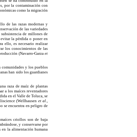
bién se ha contribuido en la
os, por la contaminación con
económicas como la migración
llo de las razas modernas y
nservación de las variedades
 subsistencia de millones de
evitar la pérdida o poner en
a ello, es necesario realizar
rar los conocimientos de las
e producción (Navarro-Garza
et
as comunidades y los pueblos
canas han sido los guardianes
una raza de maíz de plantas
ar a los maíces reventadores
dida en el Valle de Toluca, se
aliscience (Wellhausen
et al
.,
o se encuentra en peligro de
maíces criollos son de baja
embrándose, y conservarse por
cas en la alimentación humana