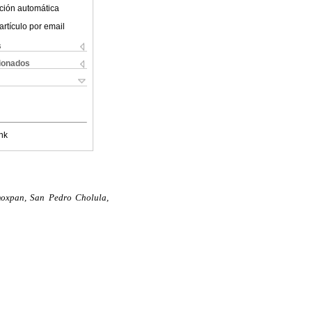
ción automática
artículo por email
s
cionados
nk
oxpan, San Pedro Cholula,