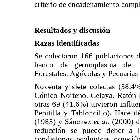
criterio de encadenamiento compl
Resultados y discusión
Razas identi
f
icadas
Se colectaron 166 poblaciones d
banco de germoplasma del In
Forestales, Agrícolas y Pecuarias
Noventa y siete colectas (58.4%
Cónico Norteño, Celaya, Ratón E
otras 69 (41.6%) tuvieron influen
Pepitilla y Tabloncillo). Hace 
(1985) y Sánchez
et al.
(2000) de
reducción se puede deber a l
condiciones ecológicas específ