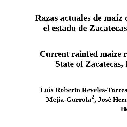
Razas actuales de maíz 
el
estado de Zacateca
Current rainfed maize r
State of
Zacatecas,
Luis Roberto Reveles-Torre
2
Mejía-Gurrola
, José He
H