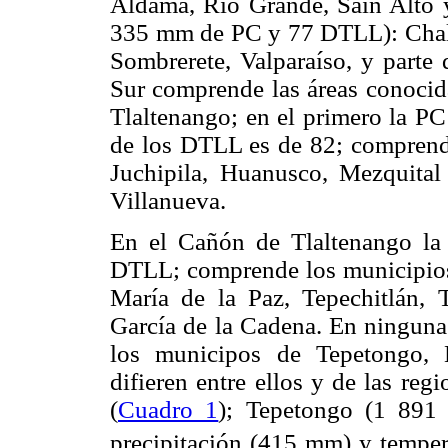
Aldama, Río Grande, Sain Alto y
335 mm de PC y 77 DTLL): Chalc
Sombrerete, Valparaíso, y parte
Sur comprende las áreas conoci
Tlaltenango; en el primero la P
de los DTLL es de 82; comprende
Juchipila, Huanusco, Mezquita
Villanueva.
En el Cañón de Tlaltenango l
DTLL; comprende los municipios
María de la Paz, Tepechitlán, 
García de la Cadena. En ninguna 
los municipos de Tepetongo, 
difieren entre ellos y de las re
(
Cuadro 1
); Tepetongo (1 891
precipitación (415 mm) y tempe