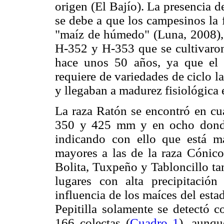
origen (El Bajío). La presencia 
se debe a que los campesinos la 
"maíz de húmedo" (Luna, 2008), 
H-352 y H-353 que se cultivaron
hace unos 50 años, ya que el
requiere de variedades de ciclo 
y llegaban a madurez fisiológica 
La raza Ratón se encontró en cua
350 y 425 mm y en ocho dond
indicando con ello que está 
mayores a las de la raza Cónico
Bolita, Tuxpeño y Tabloncillo ta
lugares con alta precipitació
influencia de los maíces del esta
Pepitilla solamente se detectó c
166 colectas (
Cuadro 1
), aunq