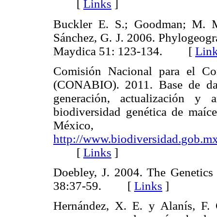
[
Links
]
Buckler E. S.; Goodman; M. M.
Sánchez, G. J. 2006. Phylogeogr
Maydica 51: 123-134. [
Lin
Comisión Nacional para el Co
(CONABIO). 2011. Base de dato
generación, actualización y 
biodiversidad genética de maíce
Méxic
http://www.biodiversidad.gob.m
[
Links
]
Doebley, J. 2004. The Genetics 
38:37-59. [
Links
]
Hernández, X. E. y Alanís, F.