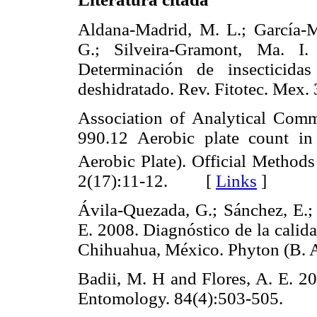
Aldana-Madrid, M. L.; García-M
G.; Silveira-Gramont, Ma. I.
Determinación de insecticida
deshidratado. Rev. Fitotec. Me
Association of Analytical Com
990.12 Aerobic plate count in 
Aerobic Plate). Official Method
2(17):11-12. [
Links
]
Ávila-Quezada, G.; Sánchez, E.; 
E. 2008. Diagnóstico de la calida
Chihuahua, México. Phyton (B.
Badii, M. H and Flores, A. E. 20
Entomology. 84(4):503-505.