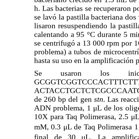
h. Las bacterias se recuperaron 
se lavó la pastilla bacteriana dos
lisaron resuspendiendo la pastil
calentando a 95 °C durante 5 min
se centrifugó a 13 000 rpm por 1
problema) a tubos de microcentrí
hasta su uso en la amplificación
Se usaron los ini
GCGGTCGGTCCCACTTTCT
ACTACCTGCTCTCGCCCAATGCTT-
de 260 bp del gen
stn.
Las reacci
ADN problema, 1 μL de los oligo
10X para Taq Polimerasa, 2.5 
mM, 0.3 μL de Taq Polimerasa 1
final de 30 μL. La amplifica