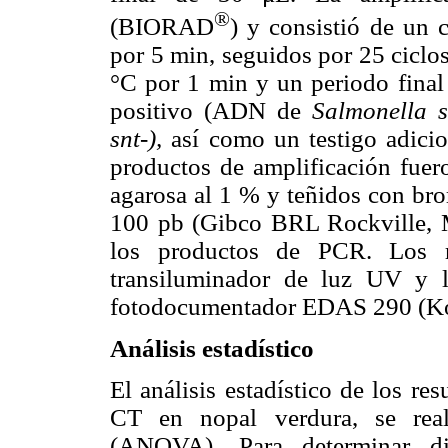
®
(BIORAD
) y consistió de un c
por 5 min, seguidos por 25 ciclo
°C por 1 min y un periodo final 
positivo (ADN de
Salmonella s
snt-),
así como un testigo adicio
productos de amplificación fuero
agarosa al 1 % y teñidos con bro
100 pb (Gibco BRL Rockville, M
los productos de PCR. Los r
transiluminador de luz UV y 
fotodocumentador EDAS 290 (K
Análisis estadístico
El análisis estadístico de los r
CT en nopal verdura, se real
(ANOVA). Para determinar dif