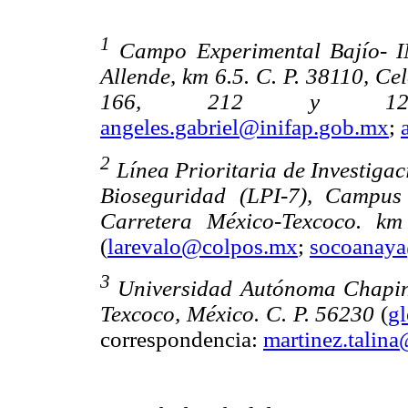
1
Campo Experimental Bajío- I
Allende, km 6.5. C. P. 38110, Ce
166, 212 y 123
angeles.gabriel@inifap.gob.mx
;
2
Línea Prioritaria de Investiga
Bioseguridad (LPI-7), Campus
Carretera México-Texcoco. km
(
larevalo@colpos.mx
;
socoanay
3
Universidad Autónoma Chaping
Texcoco, México. C. P. 56230
(
g
correspondencia:
martinez.talin