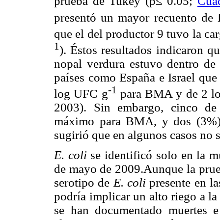
prueba de Tukey (p≤ 0.05;
Cua
presentó un mayor recuento d
que el del productor 9 tuvo la c
1
). Éstos resultados indicaron q
nopal verdura estuvo dentro de 
países como España e Israel qu
-1
log UFC g
para BMA y de 2 l
2003). Sin embargo, cinco de 
máximo para BMA, y dos (3%)
sugirió que en algunos casos no 
E. coli
se identificó solo en la m
de mayo de 2009.Aunque la prueb
serotipo de
E. coli
presente en la
podría implicar un alto riego a l
se han documentado muertes e