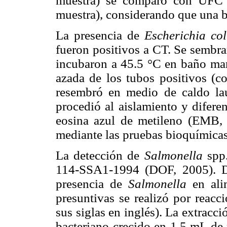
muestra) se comparó con UFC
muestra), considerando que una b
La presencia de
Escherichia col
fueron positivos a CT. Se sembra
incubaron a 45.5 °C en baño mar
azada de los tubos positivos (c
resembró en medio de caldo lau
procedió al aislamiento y difere
eosina azul de metileno (EMB,
mediante las pruebas bioquímica
La detección de
Salmonella
spp.
114-SSA1-1994 (DOF, 2005). De
presencia de
Salmonella
en alim
presuntivas se realizó por reac
sus siglas en inglés). La extracc
bacteriano crecido en 1.5 mL de