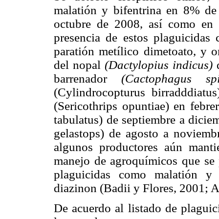
malatión y bifentrina en 8% de 
octubre de 2008, así como en
presencia de estos plaguicidas 
paratión metílico dimetoato, y o
del nopal
(Dactylopius indicus)
d
barrenador
(Cactophagus spi
(Cylindrocopturus birradddiatu
(Sericothrips opuntiae) en febre
tabulatus) de septiembre a dicie
gelastops) de agosto a noviemb
algunos productores aún manti
manejo de agroquímicos que se p
plaguicidas como malatión y pa
diazinon (Badii y Flores, 2001;
De acuerdo al listado de plagui