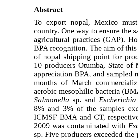
Abstract
To export nopal, Mexico must
country. One way to ensure the s
agricultural practices (GAP). H
BPA recognition. The aim of this 
of nopal shipping point for pr
10 producers Otumba, State of M
appreciation BPA, and sampled n
months of March commercializ
aerobic mesophilic bacteria (BM
Salmonella
sp. and
Escherichia 
8% and 3% of the samples exce
ICMSF BMA and CT, respectivel
2009 was contaminated with
Esc
sp. Five producers exceeded the 