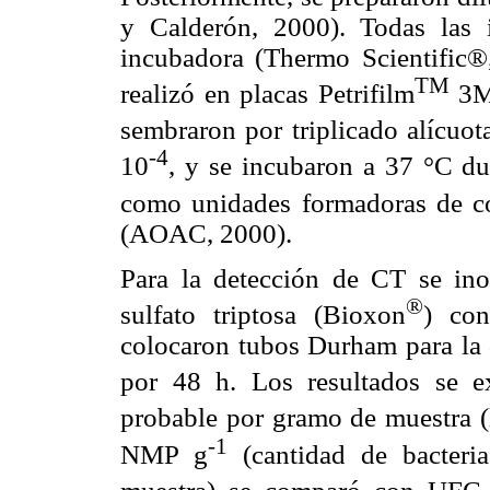
y Calderón, 2000). Todas las 
incubadora (Thermo Scientific
TM
realizó en placas Petrifilm
3M 
sembraron por triplicado alícuot
-4
10
, y se incubaron a 37 °C du
como unidades formadoras de c
(AOAC, 2000).
Para la detección de CT se ino
®
sulfato triptosa (Bioxon
) con
colocaron tubos Durham para la 
por 48 h. Los resultados se 
probable por gramo de muestra
-1
NMP g
(cantidad de bacteri