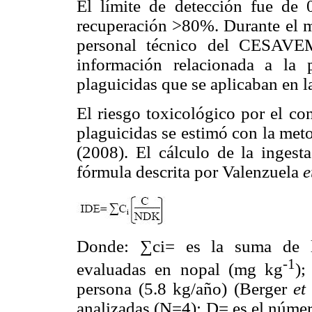
El límite de detección fue de
recuperación >80%. Durante el 
personal técnico del CESAVEM
información relacionada a la
plaguicidas que se aplicaban en l
El riesgo toxicológico por el c
plaguicidas se estimó con la me
(2008). El cálculo de la ingesta
fórmula descrita por Valenzuela
e
Donde: ∑ci= es la suma de la
-1
evaluadas en nopal (mg kg
);
persona (5.8 kg/año) (Berger
et
analizadas (N=4); D= es el númer