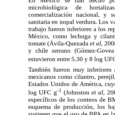
En México se han hecho poco
microbiológica de hortali
comercialización nacional, y 
sanitaria en nopal verdura. Los 
trabajo fueron inferiores a los r
México, como lechuga y cilan
tomate (Ávila-Quezada
et al,
2008
y chile serrano (Gómez-Gove
estuvieron entre 5.30 y 8 log UF
También fueron muy inferiores a
mexicanos como cilantro, perejil
Estados Unidos de América, cuy
-1
log UFC g
(Johnston
et al,
200
específicos de los conteos de 
esquema de producción, los bajo
sugieren que el uso de BPA en l