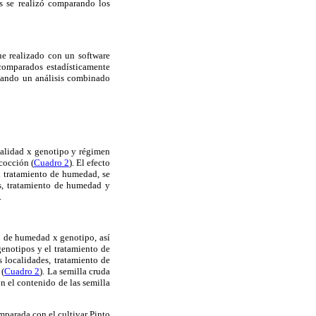
os se realizó comparando los
ue realizado con un software
comparados estadísticamente
izando un análisis combinado
ocalidad x genotipo y régimen
cocción (
Cuadro 2
). El efecto
l tratamiento de humedad, se
s, tratamiento de humedad y
.
to de humedad x genotipo, así
genotipos y el tratamiento de
 localidades, tratamiento de
 (
Cuadro 2
). La semilla cruda
 el contenido de las semilla
parada con el cultivar Pinto