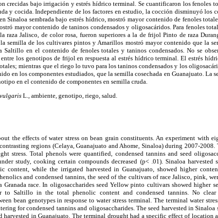
n crecidas bajo irrigación y estrés hídrico terminal. Se cuantificaron los fenoles t
ruda y cocida. Independiente de los factores en estudio, la cocción disminuyó lo
en Sinaloa sembrada bajo estrés hídrico, mostró mayor contenido de fenoles total
ostró mayor contenido de taninos condensados y oligosacáridos. Para fenoles total
 la raza Jalisco, de color rosa, fueron superiores a la de frijol Pinto de raza Dur
la semilla de los cultivares pintos y Amarillos mostró mayor contenido que la sem
 a Saltillo en el contenido de fenoles totales y taninos condensados. No se obse
ntre los genotipos de frijol en respuesta al estrés hídrico terminal. El estrés híd
totales; mientras que el riego lo tuvo para los taninos condensados y los oligosacá
ido en los componentes estudiados, que la semilla cosechada en Guanajuato. La se
notipo en el contenido de componentes en semilla cruda.
vulgaris
L., ambiente, genotipo, riego, salud.
out the effects of water stress on bean grain constituents. An experiment with ei
contrasting regions (Celaya, Guanajuato and Ahome, Sinaloa) during 2007-2008.
ught stress. Total phenols were quantified, condensed tannins and seed oligosa
under study, cooking certain compounds decreased (p< .01). Sinaloa harvested 
ic content, while the irrigated harvested in Guanajuato, showed higher conte
phenolics and condensed tannins, the seed of the cultivars of race Jalisco, pink, w
 Granada race. In oligosaccharides seed Yellow pinto cultivars showed higher 
r to Saltillo in the total phenolic content and condensed tannins. No clea
een bean genotypes in response to water stress terminal. The terminal water stres
atering for condensed tannins and oligosaccharides. The seed harvested in Sinaloa
 harvested in Guanajuato. The terminal drought had a specific effect of location