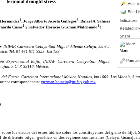
terminal drought stress
Automat
Send th
1
2
Indicators
 Hernández
, Jorge Alberto Acosta Gallegos
, Rafael A. Salinas
1
1
rnardo Casas
y Salvador Horacio Guzmán Maldonado
§
Related lin
Share
More
 INIFAP. Carretera Celaya-San Miguel Allende Celaya, km 6.5,
More
ico. Tel. 01 461 611 5323. Ext 183.
Permali
o Experimental Bajío, INIFAP. Carretera Celaya-San Miguel
najuato. C. P. 38110. México.
el Fuerte. Carretera Internacional México-Nogales, km 1609. Los Mochis, Sinal
r por correspondencia:
guzman.horacio@inifap.gob.mx
.
3
sobre los efectos del estrés hídrico sobre los constituyentes del grano de frijol.
l de diferente origen genético en dos regiones contrastantes (Celaya, Guanajua