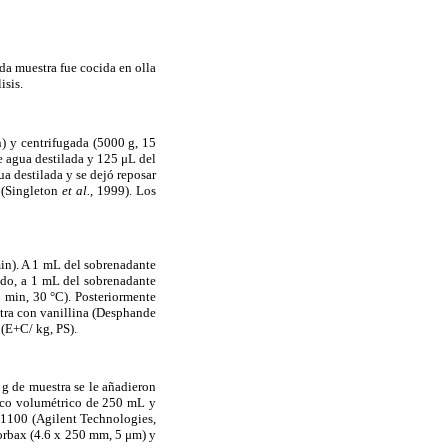
da muestra fue cocida en olla
isis.
) y centrifugada (5000 g, 15
e agua destilada y 125 μL del
a destilada y se dejó reposar
 (Singleton
et al.,
1999). Los
min). A 1 mL del sobrenadante
lado, a 1 mL del sobrenadante
 min, 30 °C). Posteriormente
stra con vanillina (Desphande
(E+C/ kg, PS).
g de muestra se le añadieron
asco volumétrico de 250 mL y
-1100 (Agilent Technologies,
orbax (4.6 x 250 mm, 5 μm) y