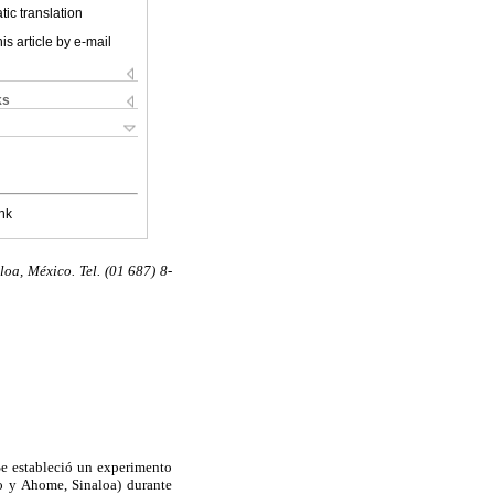
ic translation
is article by e-mail
ks
nk
oa, México. Tel. (01 687) 8-
 Se estableció un experimento
to y Ahome, Sinaloa) durante