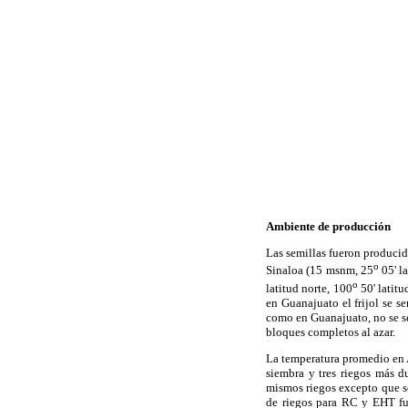
Ambiente de producción
Las semillas fueron producid
o
Sinaloa (15 msnm, 25
05' la
o
latitud norte, 100
50' latitu
en Guanajuato el frijol se 
como en Guanajuato, no se se
bloques completos al azar.
La temperatura promedio en A
siembra y tres riegos más d
mismos riegos excepto que se
de riegos para RC y EHT fue