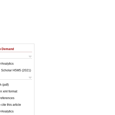
on Demand
 Analytics
 Scholar H5M5 (
2021
)
h (pdf)
 in xml format
 references
cite this article
 Analytics