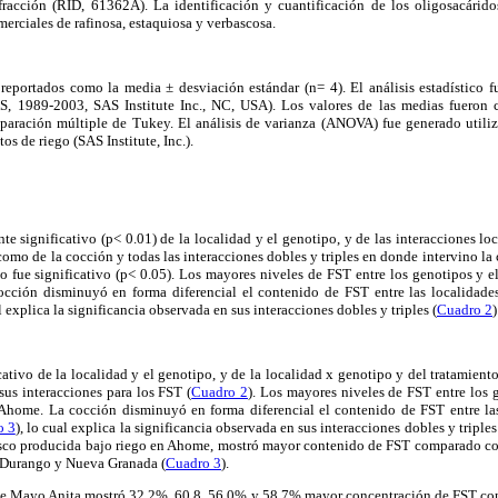
fracción (RID, 61362A). La identificación y cuantificación de los oligosacárid
merciales de rafinosa, estaquiosa y verbascosa.
 reportados como la media ± desviación estándar (n= 4). El análisis estadístico f
AS, 1989-2003, SAS Institute Inc., NC, USA). Los valores de las medias fueron 
paración múltiple de Tukey. El análisis de varianza (ANOVA) fue generado util
os de riego (SAS Institute, Inc.).
te significativo (p< 0.01) de la localidad y el genotipo, y de las interacciones l
omo de la cocción y todas las interacciones dobles y triples en donde intervino la 
 fue significativo (p< 0.05). Los mayores niveles de FST entre los genotipos y e
cción disminuyó en forma diferencial el contenido de FST entre las localidade
al explica la significancia observada en sus interacciones dobles y triples (
Cuadro 2
)
cativo de la localidad y el genotipo, y de la localidad x genotipo y del tratamien
us interacciones para los FST (
Cuadro 2
). Los mayores niveles de FST entre los 
home. La cocción disminuyó en forma diferencial el contenido de FST entre las
o 3
), lo cual explica la significancia observada en sus interacciones dobles y triples
lisco producida bajo riego en Ahome, mostró mayor contenido de FST comparado con
as Durango y Nueva Granada (
Cuadro 3
).
r de Mayo Anita mostró 32.2%, 60.8, 56.0% y 58.7% mayor concentración de FST com