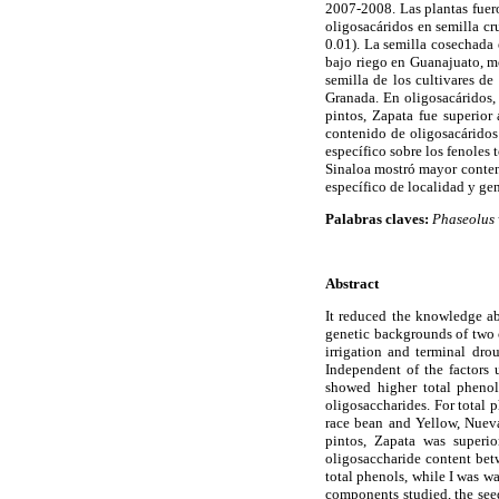
2007-2008. Las plantas fuero
oligosacáridos en semilla c
0.01). La semilla cosechada 
bajo riego en Guanajuato, m
semilla de los cultivares de
Granada. En oligosacáridos, 
pintos, Zapata fue superior
contenido de oligosacáridos e
específico sobre los fenoles 
Sinaloa mostró mayor conten
específico de localidad y ge
Palabras claves:
Phaseolus 
Abstract
It reduced the knowledge ab
genetic backgrounds of two 
irrigation and terminal dro
Independent of the factors 
showed higher total phenol
oligosaccharides. For total 
race bean and Yellow, Nueva
pintos, Zapata was superio
oligosaccharide content betw
total phenols, while I was w
components studied, the seed