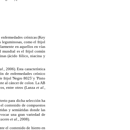
de enfermedades crónicas (Key
 leguminosas, como el frijol
ularmente en aquellos en vías
 mundial es el frijol común
nas (ácido fólico, niacina y
al.,
2006). Esta característica
ción de enfermedades crónico
 frijol 'Negro 8025' y 'Pinto
nte al cáncer de colon. La AB
cos, entre otros (Lanza
et al.,
iterio para dicha selección ha
ia el contenido de compuestos
ridas y semiáridas donde las
ovocar una gran variedad de
-Lucero
et al.,
2008).
nte el contenido de hierro en