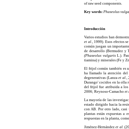
of raw seed components.
Key words:
Phaseolus vulga
Introducción
Varios estudios han demostra
et al.,
1999). Esos efectos se
común juegan un importante p
de desarrollo (Bermudez y 
(Phaseolus vulgaris
L.). Par
tiamina) y minerales (Fe y 
El frijol común también es 
ha llamado la atención del 
degenerativas (Lanza
et al.,
Durango' cocidos en la olla 
del frijol fue atribuida a l
2006; Reynoso-Camacho
et 
La mayoría de las investigaci
estado dirigido hacia la res
con AB. Por otro lado, casi
plantas están expuestas a 
respuestas en la planta, co
Jiménez-Hernández
et al.
(20