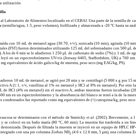
u utilización.
illa
 al Laboratorio de Alimentos localizado en el CEBAJ. Una parte de la semilla de ca
a (semilla/agua, 1:5, peso:volumen), liofilizada y almacenada a -20 °C hasta su anál
raída con 10 mL de metanol:agua (30:70, v/v), sonicada (10 min), agitada (10 min
otales (FST) fueron determinados utilizando 125 mL del sobrenadante con 500 μL d
). A los de 6 min se le añadieron 1 250 μL de carbonato de sodio (7%) y 1 mL de agu
e leyó en un espectrofotómetro UV-vis (Jenway 6405, Staffordshire, UK) a 760 nm
mg equivalentes de ácido galico/kg de muestra, peso seco (mg EAG/kg, PS).
adieron 10 mL de metanol, se agitó por 20 min y se centrifugó (5 000 x g por 15 
ctivo A (1:1, v/v, vanillina al 1% en metanol y HCl al 8% en metanol). Por otro 
mL de HCl (4% en metanol) sin el reactivo A; ambas muestras fueron incubadas (20
 500 nm en un espectrofotómetro y la absorbancia del blanco se restó a la de la mue
os condensados fue reportado como mg equivalentes de (+) catequina/kg, peso seco 
ervascosa se determinaron con el método de Smiricky
et al.
(2002). Brevemente, a 1 
y se colocó en un baño maría (80 °C, 60 min). La muestra fue trasferida a un fr
desionizada. Después de filtrada la muestra se inyectó en un equipo de HPLC HP
) integrado con una pre columna Zorbax NH
(4.6 x 12.6 mm, 5 μm), una columna Z
2