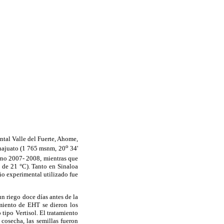
ntal Valle del Fuerte, Ahome,
o
najuato (1 765 msnm, 20
34'
erno 2007- 2008, mientras que
 de 21 °C). Tanto en Sinaloa
ño experimental utilizado fue
n riego doce días antes de la
amiento de EHT se dieron los
tipo Vertisol. El tratamiento
cosecha, las semillas fueron