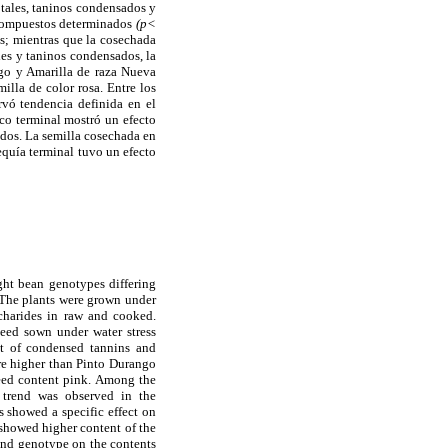
otales, taninos condensados y
s compuestos determinados
(p<
es; mientras que la cosechada
es y taninos condensados, la
ango y Amarilla de raza Nueva
illa de color rosa. Entre los
rvó tendencia definida en el
rico terminal mostró un efecto
ridos. La semilla cosechada en
quía terminal tuvo un efecto
ght bean genotypes differing
 The plants were grown under
ccharides in raw and cooked.
seed sown under water stress
nt of condensed tannins and
ere higher than Pinto Durango
seed content pink. Among the
r trend was observed in the
s showed a specific effect on
 showed higher content of the
 and genotype on the contents