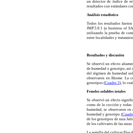
un detector de índice de re
resultados con estándares co
Análisis estadístico
Todos los resultados fueron
JMP.5.0.1 (a business of S
utilizando la prueba de com
entre localidades y tratamient
Resultados y discusión
Se observó un efecto altamen
de humedad x genotipo, así c
del régimen de humedad solo
observaron en Ahome. La co
genotipos (
Cuadro 3
), lo cu
Fenoles solubles totales
Se observó un efecto signifi
como de la cocción y todas s
humedad, se observaron en A
humedad y genotipo (
Cuadr
de los genotipos de raza Ja
de los cultivares de las raz
La semilla del cultivar Flo