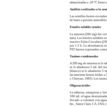
almacenadas a -20 °C hasta s
Análisis realizados a la sem
Las semillas fueron enviadas
de barro a presión atmosféric
Fenoles solubles totales
La muestra (200 mg) fue ext
min). Los fenoles solubles t
reactive Folin-Ciocalteu (2N
por 1.5 h. La absorbancia s
FST fueron expresados como 
Taninos condensados
A 200 mg de muestra se le añ
se le añadieron 5 mL del rea
(blanco) se le añadieron 5 
las muestras fueron leídas a
y Cheryan, 1985). Los tanin
Oligosacáridos
La rafinosa, estaquiosa y b
100 mL of agua desionizada 
llevado a volumen con agua 
Inc., Santa Clara, CA, USA.