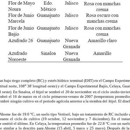
as bajo riego completo (RC) y estrés hídrico terminal (EHT) en el Campo Experime
o
titud norte, 108
38' longitud oeste) y el Campo Experimental Bajío, Celaya, Gua
d oeste). En Sinaloa, el frijol se sembró el 20 de noviembre en el ciclo otoño-invi
sembró el 16 de marzo en el ciclo primavera-verano de 2007 (temperatura promedio
mbró ningún cultivo en el periodo agrícola anterior a la siembra del frijol. El dise
home fue de 19.0 °C; un suelo tipo Vertisol; bajo un tratamiento de RC incluido u
urante el ciclo de cultivo (19 octubre, 12 noviembre y 7 diciembre). En el trat
 omitió el último. En Celaya, la temperatura promedio fue de 22.8 °C con un suelo 
 similar a lo descrito para Ahome (15 abril, 5 mayo y 25 mayo). Después de la 