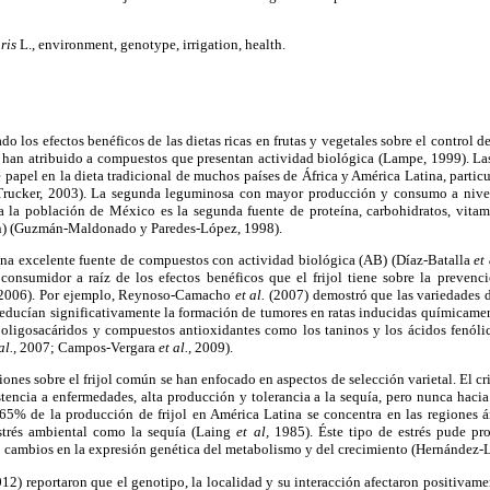
ris
L., environment, genotype, irrigation, health.
do los efectos benéficos de las dietas ricas en frutas y vegetales sobre el control 
 han atribuido a compuestos que presentan actividad biológica (Lampe, 1999). Las
apel en la dieta tradicional de muchos países de África y América Latina, partic
Trucker, 2003). La segunda leguminosa con mayor producción y consumo a nivel
a la población de México es la segunda fuente de proteína, carbohidratos, vitami
Zn) (Guzmán-Maldonado y Paredes-López, 1998).
una excelente fuente de compuestos con actividad biológica (AB) (Díaz-Batalla
et 
consumidor a raíz de los efectos benéficos que el frijol tiene sobre la preven
2006). Por ejemplo, Reynoso-Camacho
et al.
(2007) demostró que las variedades de
reducían significativamente la formación de tumores en ratas inducidas químicame
os oligosacáridos y compuestos antioxidantes como los taninos y los ácidos fenóli
al.,
2007; Campos-Vergara
et al.,
2009).
ones sobre el frijol común se han enfocado en aspectos de selección varietal. El cr
istencia a enfermedades, alta producción y tolerancia a la sequía, pero nunca hac
 65% de la producción de frijol en América Latina se concentra en las regiones á
estrés ambiental como la sequía (Laing
et al,
1985). Éste tipo de estrés pude pr
mo cambios en la expresión genética del metabolismo y del crecimiento (Hernández
12) reportaron que el genotipo, la localidad y su interacción afectaron positivame