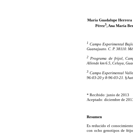
María Guadalupe Herrera
3
Pérez
, Ana María Be
1
Campo Experimental Bajío-
Guanajuato. C. P. 38110. Méx
2
Programa de frijol, Camp
Allende km 6.5, Celaya, Gua
3
Campo Experimental Valle d
96-03-20 y 8-96-03-21.
§Auto
* Recibido: junio de 2013
Aceptado: diciembre de 201
Resumen
Es reducido el conocimiento 
con ocho genotipos de frijo