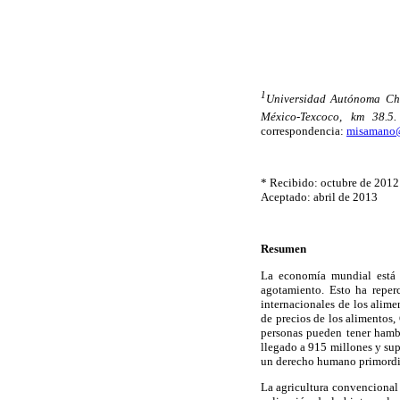
1
Universidad Autónoma Cha
México-Texcoco, km 38.5
correspondencia:
misamano
* Recibido: octubre de 2012
Aceptado: abril de 2013
Resumen
La economía mundial está e
agotamiento. Esto ha reper
internacionales de los alime
de precios de los alimentos
personas pueden tener hamb
llegado a 915 millones y sup
un derecho humano primordial
La agricultura convencional 