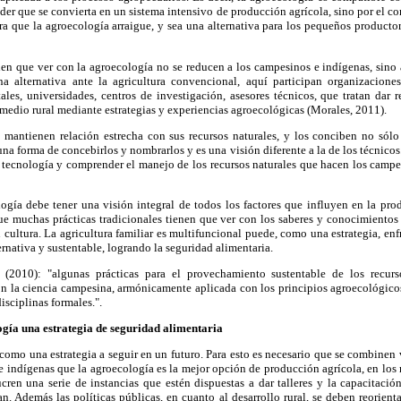
er que se convierta en un sistema intensivo de producción agrícola, sino por el cont
a que la agroecología arraigue, y sea una alternativa para los pequeños producto
nen que ver con la agroecología no se reducen a los campesinos e indígenas, sino 
a alternativa ante la agricultura convencional, aquí participan organizacione
es, universidades, centros de investigación, asesores técnicos, que tratan dar r
medio rural mediante estrategias y experiencias agroecológicas (Morales, 2011).
mantienen relación estrecha con sus recursos naturales, y los conciben no sól
na forma de concebirlos y nombrarlos y es una visión diferente a la de los técnicos
a tecnología y comprender el manejo de los recursos naturales que hacen los campe
ogía debe tener una visión integral de todos los factores que influyen en la pro
que muchas prácticas tradicionales tienen que ver con los saberes y conocimientos
su cultura. La agricultura familiar es multifuncional puede, como una estrategia, en
rnativa y sustentable, logrando la seguridad alimentaria.
2010): "algunas prácticas para el provechamiento sustentable de los recurs
on la ciencia campesina, armónicamente aplicada con los principios agroecológicos 
isciplinas formales.".
gía una estrategia de seguridad alimentaria
omo una estrategia a seguir en un futuro. Para esto es necesario que se combinen va
 indígenas que la agroecología es la mejor opción de producción agrícola, en los
ren una serie de instancias que estén dispuestas a dar talleres y la capacitació
ran. Además las políticas públicas, en cuanto al desarrollo rural, se deben reorient