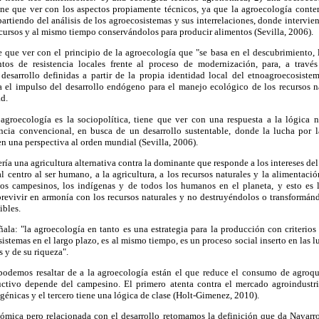
iene que ver con los aspectos propiamente técnicos, ya que la agroecología contem
partiendo del análisis de los agroecosistemas y sus interrelaciones, donde intervi
ursos y al mismo tiempo conservándolos para producir alimentos (Sevilla, 2006).
que ver con el principio de la agroecología que "se basa en el descubrimiento, l
tos de resistencia locales frente al proceso de modernización, para, a través 
e desarrollo definidas a partir de la propia identidad local del etnoagroecosist
ca el impulso del desarrollo endógeno para el manejo ecológico de los recursos 
ad.
agroecología es la sociopolítica, tiene que ver con una respuesta a la lógica n
ncia convencional, en busca de un desarrollo sustentable, donde la lucha por 
n una perspectiva al orden mundial (Sevilla, 2006).
ería una agricultura alternativa contra la dominante que responde a los intereses del c
 centro al ser humano, a la agricultura, a los recursos naturales y la alimentaci
los campesinos, los indígenas y de todos los humanos en el planeta, y esto es
brevivir en armonía con los recursos naturales y no destruyéndolos o transformán
ibles.
ala: "la agroecología en tanto es una estrategia para la producción con criterio
istemas en el largo plazo, es al mismo tiempo, es un proceso social inserto en las
s y de su riqueza".
odemos resaltar de a la agroecología están el que reduce el consumo de agroqu
ctivo depende del campesino. El primero atenta contra el mercado agroindustri
génicas y el tercero tiene una lógica de clase (Holt-Gimenez, 2010).
mica pero relacionada con el desarrollo retomamos la definición que da Navarro