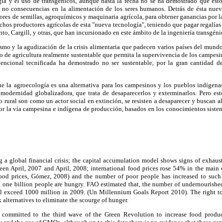
gía y el uso de transgénicos, aunque hasta la fecha no se ha demostrado que es
 no consecuencias en la alimentación de los seres humanos. Detrás de ésta nuev
es de semillas, agroquímicos y maquinaria agrícola, para obtener ganancias por la
hos productores agrícolas de esta "nueva tecnología", teniendo que pagar regalías 
o, Cargill, y otras, que han incursionado en este ámbito de la ingeniería transgéni
lismo y la agudización de la crisis alimentaria que padecen varios países del mundo
 de agricultura realmente sustentable que permita la supervivencia de los campesin
encional tecnificada ha demostrado no ser sustentable, por la gran cantidad d
ue la agroecología es una alternativa para los campesinos y los pueblos indígen
 modernidad globalizadora, que trata de desaparecerlos y exterminarlos. Pero est
 rural son como un actor social en extinción, se resisten a desaparecer y buscan a
or la vía campesina e indígena de producción, basados en los conocimientos sistem
a global financial crisis; the capital accumulation model shows signs of exhaust
ween April, 2007 and April, 2008; international food prices rose 54% in the main 
od prices, Gómez, 2008) and the number of poor people has increased to such a
d, one billion people are hungry. FAO estimated that, the number of undernourish
l exceed 1000 million in 2009. (Un Millennium Goals Report 2010). The right t
 alternatives to eliminate the scourge of hunger.
s committed to the third wave of the Green Revolution to increase food produc