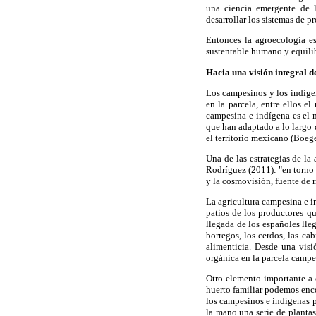
una ciencia emergente de l
desarrollar los sistemas de 
Entonces la agroecología es
sustentable humano y equili
Hacia una visión integral d
Los campesinos y los indígen
en la parcela, entre ellos e
campesina e indígena es el m
que han adaptado a lo largo 
el territorio mexicano (Boeg
Una de las estrategias de la
Rodríguez (2011): "en torno 
y la cosmovisión, fuente de r
La agricultura campesina e i
patios de los productores q
llegada de los españoles lle
borregos, los cerdos, las ca
alimenticia. Desde una visi
orgánica en la parcela campe
Otro elemento importante a c
huerto familiar podemos enco
los campesinos e indígenas p
la mano una serie de plantas 