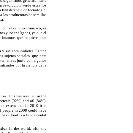
tos organismos genéticamente
a revolución verde estas los
 transferencia de tecnología,
a las productoras de semillas
ca.
, por el cambio climático, es
os y los indígenas, ya que el
e insumos que requiere para
as y sus comunidades. Es una
os sujetos sociales, que para
lternativas junto con algunos
atizados por la ciencia de la
ion. This has resulted in the
cereals (92%) and oil (84%).
n extent that in 2010 it is
ed people in 2008 could have
o have food is a fundamental
tion in the world, with the