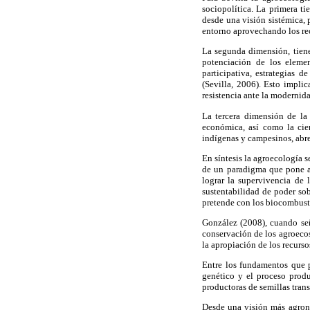
sociopolítica. La primera t
desde una visión sistémica, 
entorno aprovechando los rec
La segunda dimensión, tiene 
potenciación de los elemen
participativa, estrategias d
(Sevilla, 2006). Esto impli
resistencia ante la modernid
La tercera dimensión de la 
económica, así como la cie
indígenas y campesinos, abre
En síntesis la agroecología s
de un paradigma que pone al
lograr la supervivencia de 
sustentabilidad de poder so
pretende con los biocombust
González (2008), cuando señ
conservación de los agroecos
la apropiación de los recurso
Entre los fundamentos que p
genético y el proceso produ
productoras de semillas trans
Desde una visión más agronó