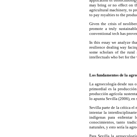
application of biotechnology
may bring or no effect on 
agricultural machinery, to p
to pay royalties to the produ
Given the crisis of neolibe
promote a truly sustainabl
conventional tech has proven
In this essay we analyze tha
resilience dealing way facin
some scholars of the rural 
intellectuals who bet for th
Los fundamentos de la agro
La agroecología desde sus o
primordial es la producció
producción agrícola sustenta
lo apunta Sevilla (2006), en 
Sevilla parte de la crítica e
intentar la interdisciplinar
indígenas para enfrentar l
conocimientos, tanto tradi
naturales, y esto sería la agr
Para Sevilla la agroecologí