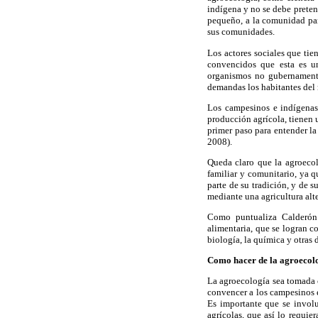
indígena y no se debe pretend
pequeño, a la comunidad par
sus comunidades.
Los actores sociales que tie
convencidos que esta es un
organismos no gubernamental
demandas los habitantes del 
Los campesinos e indígenas 
producción agrícola, tienen u
primer paso para entender l
2008).
Queda claro que la agroecol
familiar y comunitario, ya 
parte de su tradición, y de 
mediante una agricultura alte
Como puntualiza Calderón (
alimentaria, que se logran c
biología, la química y otras d
Como hacer de la agroecolo
La agroecología sea tomada c
convencer a los campesinos e
Es importante que se involuc
agrícolas, que así lo requie