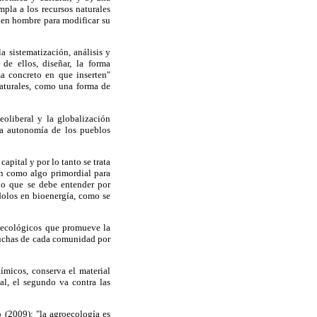
pla a los recursos naturales
enen hombre para modificar su
a sistematización, análisis y
de ellos, diseñar, la forma
ema concreto en que inserten"
naturales, como una forma de
eoliberal y la globalización
la autonomía de los pueblos
apital y por lo tanto se trata
ón como algo primordial para
 lo que se debe entender por
dolos en bioenergía, como se
s ecológicos que promueve la
 luchas de cada comunidad por
ímicos, conserva el material
al, el segundo va contra las
 (2009): "la agroecología es