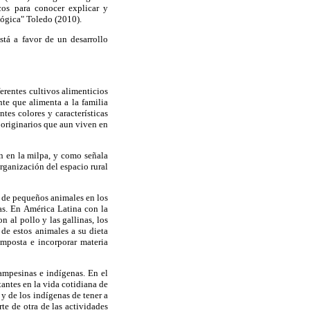
cos para conocer explicar y
lógica" Toledo (2010).
stá a favor de un desarrollo
erentes cultivos alimenticios
nte que alimenta a la familia
tes colores y características
 originarios que aun viven en
an en la milpa, y como señala
rganización del espacio rural
a de pequeños animales en los
as. En América Latina con la
 al pollo y las gallinas, los
 de estos animales a su dieta
omposta e incorporar materia
campesinas e indígenas. En el
antes en la vida cotidiana de
y de los indígenas de tener a
rte de otra de las actividades