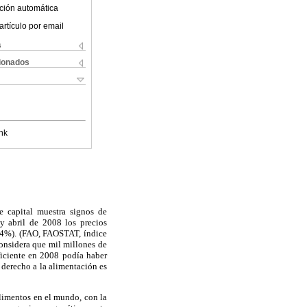
ción automática
artículo por email
s
cionados
nk
e capital muestra signos de
y abril de 2008 los precios
 (84%). (FAO, FAOSTAT, índice
onsidera que mil millones de
iciente en 2008 podía haber
 derecho a la alimentación es
alimentos en el mundo, con la