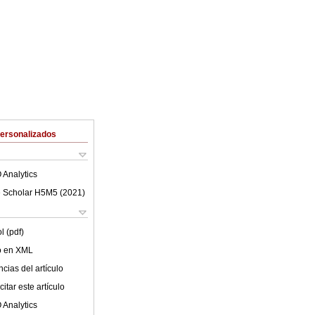
Personalizados
 Analytics
 Scholar H5M5 (
2021
)
l (pdf)
lo en XML
cias del artículo
itar este artículo
 Analytics