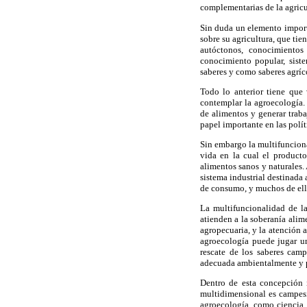
complementarias de la agricul
Sin duda un elemento import
sobre su agricultura, que ti
autóctonos, conocimientos
conocimiento popular, sist
saberes y como saberes agríco
Todo lo anterior tiene que 
contemplar la agroecología. 
de alimentos y generar traba
papel importante en las polít
Sin embargo la multifunciona
vida en la cual el product
alimentos sanos y naturales.
sistema industrial destinada
de consumo, y muchos de ell
La multifuncionalidad de la
atienden a la soberanía alime
agropecuaria, y la atención a
agroecología puede jugar un 
rescate de los saberes cam
adecuada ambientalmente y 
Dentro de esta concepción i
multidimensional es campesi
agroecología, como ciencia 