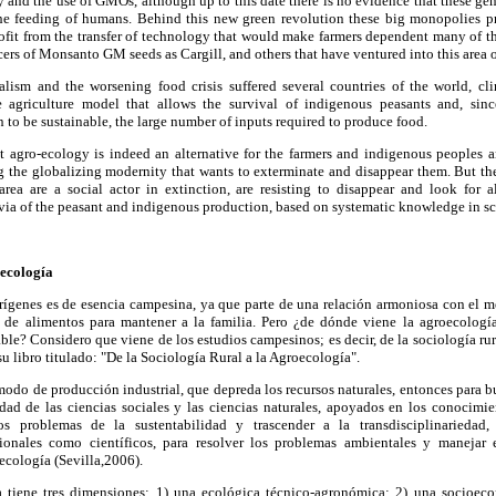
 and the use of GMOs, although up to this date there is no evidence that these ge
the feeding of humans. Behind this new green revolution these big monopolies p
rofit from the transfer of technology that would make farmers dependent many of 
cers of Monsanto GM seeds as Cargill, and others that have ventured into this area 
ralism and the worsening food crisis suffered several countries of the world, cl
e agriculture model that allows the survival of indigenous peasants and, sinc
 to be sustainable, the large number of inputs required to produce food.
t agro-ecology is indeed an alternative for the farmers and indigenous peoples a
g the globalizing modernity that wants to exterminate and disappear them. But the
area are a social actor in extinction, are resisting to disappear and look for 
e via of the peasant and indigenous production, based on systematic knowledge in s
ecología
rígenes es de esencia campesina, ya que parte de una relación armoniosa con el m
n de alimentos para mantener a la familia. Pero ¿de dónde viene la agroecolo
ble? Considero que viene de los estudios campesinos; es decir, de la sociología rura
su libro titulado: "De la Sociología Rural a la Agroecología".
l modo de producción industrial, que depreda los recursos naturales, entonces para b
iedad de las ciencias sociales y las ciencias naturales, apoyados en los conocim
os problemas de la sustentabilidad y trascender a la transdisciplinariedad
cionales como científicos, para resolver los problemas ambientales y manejar 
oecología (Sevilla,2006).
a tiene tres dimensiones: 1) una ecológica técnico-agronómica; 2) una socioec