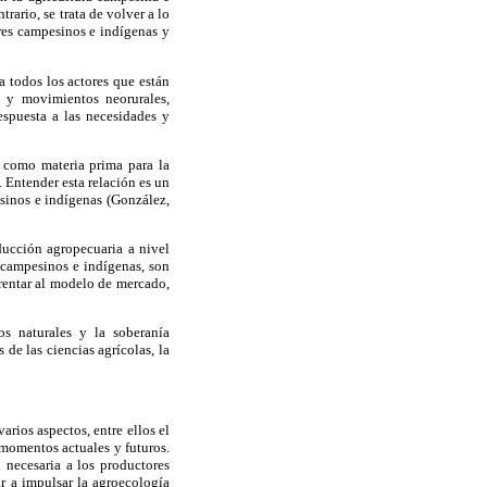
rario, se trata de volver a lo
res campesinos e indígenas y
a todos los actores que están
s y movimientos neorurales,
espuesta a las necesidades y
o como materia prima para la
. Entender esta relación es un
sinos e indígenas (González,
ducción agropecuaria a nivel
 campesinos e indígenas, son
frentar al modelo de mercado,
os naturales y la soberanía
de las ciencias agrícolas, la
rios aspectos, entre ellos el
 momentos actuales y futuros.
n necesaria a los productores
ar a impulsar la agroecología