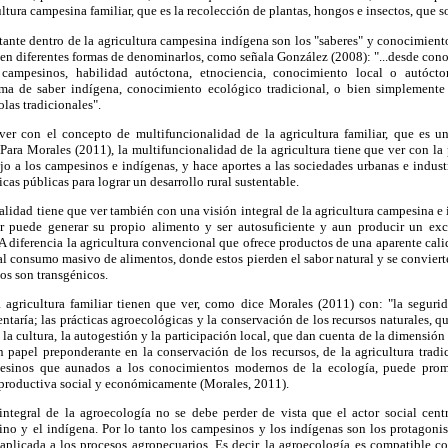
tura campesina familiar, que es la recolección de plantas, hongos e insectos, que s
ante dentro de la agricultura campesina indígena son los "saberes" y conocimient
enen diferentes formas de denominarlos, como señala González (2008): "...desde cono
 campesinos, habilidad autóctona, etnociencia, conocimiento local o autócto
ema de saber indígena, conocimiento ecológico tradicional, o bien simplemen
las tradicionales".
ver con el concepto de multifuncionalidad de la agricultura familiar, que es 
Para Morales (2011), la multifuncionalidad de la agricultura tiene que ver con l
jo a los campesinos e indígenas, y hace aportes a las sociedades urbanas e indus
icas públicas para lograr un desarrollo rural sustentable.
lidad tiene que ver también con una visión integral de la agricultura campesina 
or puede generar su propio alimento y ser autosuficiente y aun producir un ex
 A diferencia la agricultura convencional que ofrece productos de una aparente cal
 al consumo masivo de alimentos, donde estos pierden el sabor natural y se convie
os son transgénicos.
 agricultura familiar tienen que ver, como dice Morales (2011) con: "la segurid
ntaría; las prácticas agroecológicas y la conservación de los recursos naturales, q
 la cultura, la autogestión y la participación local, que dan cuenta de la dimensió
papel preponderante en la conservación de los recursos, de la agricultura tradici
pesinos que aunados a los conocimientos modernos de la ecología, puede prom
productiva social y económicamente (Morales, 2011).
ntegral de la agroecología no se debe perder de vista que el actor social centra
no y el indígena. Por lo tanto los campesinos y los indígenas son los protagonist
aplicada a los procesos agropecuarios. Es decir, la agroecología es compatible co