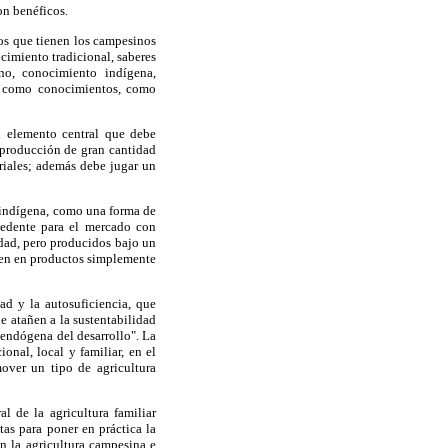
on benéficos.
os que tienen los campesinos
cimiento tradicional, saberes
no, conocimiento indígena,
te como conocimientos, como
un elemento central que debe
a producción de gran cantidad
triales; además debe jugar un
e indígena, como una forma de
cedente para el mercado con
idad, pero producidos bajo un
rten en productos simplemente
ad y la autosuficiencia, que
ue atañen a la sustentabilidad
n endógena del desarrollo". La
onal, local y familiar, en el
over un tipo de agricultura
l de la agricultura familiar
as para poner en práctica la
n la agricultura campesina e