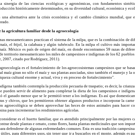
a sinergia de las ciencias ecológicas y agronómicas, con fundamentos sintéti
producción históricamente determinados, en su diversidad cultural, económica y eco
 una alternativa ante la crisis económica y el cambio climático mundial, que e
brado.
e la agricultura familiar desde la agroecología
as mesoamericanos practican el sistema de la milpa, que es la combinación de dif
l maíz, el frijol, la calabaza y algún tubérculo. En la milpa el cultivo más importa
aíz. México es país de origen del maíz, en donde encontramos 59 razas de diferen
de territorio mesoamericano los miles de campesinos e indígenas de los 62 pueblos
e, 2007, citado por Rodríguez, 2011).
 agroecología es el fortalecimiento de los agroecosistemas campesinos que se bas
al maíz giran no sólo el maíz y sus plantas asociadas, sino también el manejo y la o
iqueza cultural enorme y actual, viva y en proceso de fortalecimiento".
ndígena también contempla la producción pecuaria de traspatio; es decir, la crianz
ue pueden servir de alimento para completar la dieta de los campesinos e indígen
gó el ganado menor que se le permitió tener a los indígenas. Es así que domesticaron
bras y chivos, que les permitieron obtener algunos productos e incorporar la carne
ón agroecológica se deben aprovechar las heces de estos animales para hacer c
sina para incrementar los rendimientos agrícolas.
onsiderar es el huerto familiar, que es atendido principalmente por las mujeres 
ntrar desde plantas e ornato, como flores, hasta plantas medicinales que son import
ara defenderse de algunas enfermedades comunes. Esta es una tradición campesina 
útiles, para diferentes usos, sin tener que ir a buscarlos en el monte, además es pa