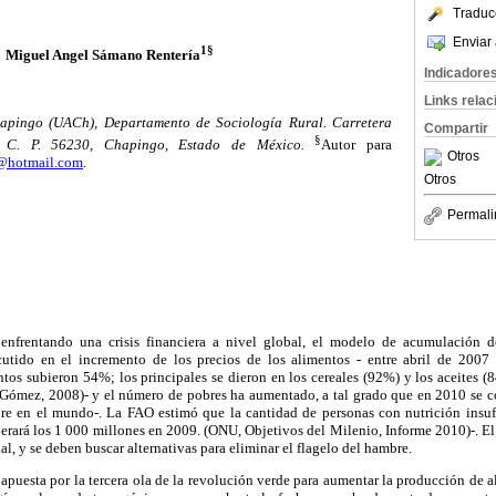
Traduc
Enviar 
1
§
Miguel Angel Sámano Rentería
Indicadore
Links rela
pingo (UACh), Departamento de Sociología Rural. Carretera
Compartir
§
. C. P. 56230, Chapingo, Estado de México.
Autor para
Otros
@hotmail.com
.
Otros
Permali
nfrentando una crisis financiera a nivel global, el modelo de acumulación d
cutido en el incremento de los precios de los alimentos - entre abril de 2007 
ntos subieron 54%; los principales se dieron en los cereales (92%) y los aceites
, Gómez, 2008)- y el número de pobres ha aumentado, a tal grado que en 2010 se c
re en el mundo-. La FAO estimó que la cantidad de personas con nutrición insuf
erará los 1 000 millones en 2009. (ONU, Objetivos del Milenio, Informe 2010)-. El
, y se deben buscar alternativas para eliminar el flagelo del hambre.
apuesta por la tercera ola de la revolución verde para aumentar la producción de 