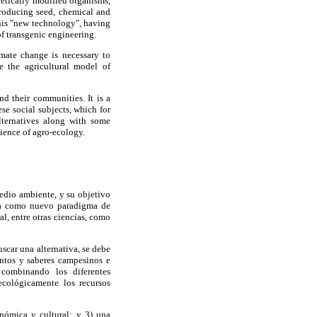
netically modified organisms,
roducing seed, chemical and
this "new technology", having
of transgenic engineering.
imate change is necessary to
e the agricultural model of
nd their communities. It is a
se social subjects, which for
alternatives along with some
cience of agro-ecology.
edio ambiente, y su objetivo
gía como nuevo paradigma de
l, entre otras ciencias, como
uscar una alternativa, se debe
ientos y saberes campesinos e
, combinando los diferentes
ecológicamente los recursos
onómica y cultural; y 3) una