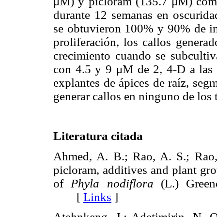
μM) y picloram (135.7 μM) com
durante 12 semanas en oscurida
se obtuvieron 100% y 90% de ind
proliferación, los callos gener
crecimiento cuando se subcult
con 4.5 y 9 μM de 2, 4-D a las
explantes de ápices de raíz, seg
generar callos en ninguno de los 
Literatura citada
Ahmed, A. B.; Rao, A. S.; Rao,
picloram, additives and plant gr
of
Phyla nodiflora
(L.) Greene
[
Links
]
Atehnkeng, J.; Adetimirin, N. 