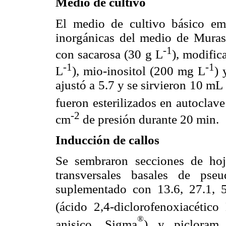
Medio de cultivo
El medio de cultivo básico emp
inorgánicas del medio de Mura
-1
con sacarosa (30 g L
), modific
-1
-1
L
), mio-inositol (200 mg L
) 
ajustó a 5.7 y se sirvieron 10 mL
fueron esterilizados en autoclav
-2
cm
de presión durante 20 min.
Inducción de callos
Se sembraron secciones de hoja
transversales basales de ps
suplementado con 13.6, 27.1, 
(ácido 2,4-diclorofenoxiacético
®
anisico, Sigma
) y picloram (