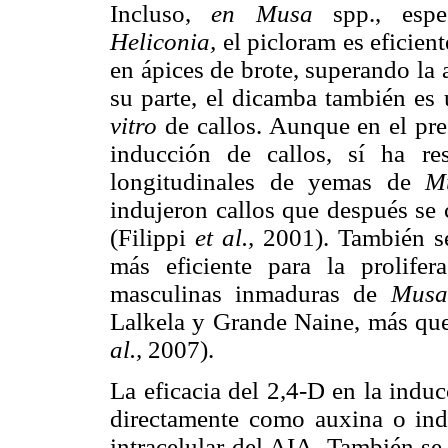
Incluso,
en Musa
spp., espec
Heliconia,
el picloram es eficien
en ápices de brote, superando la 
su parte, el dicamba también es
vitro
de callos. Aunque en el pre
inducción de callos, sí ha re
longitudinales de yemas de
M
indujeron callos que después se 
(Filippi
et al.,
2001). También se
más eficiente para la prolifer
masculinas inmaduras de
Musa
Lalkela y Grande Naine, más qu
al.,
2007).
La eficacia del 2,4-D en la indu
directamente como auxina o ind
intracelular del AIA. También se 