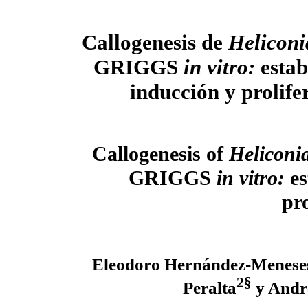
Callogenesis de
Heliconi
GRIGGS
in vitro:
estab
inducción y prolife
Callogenesis of
Heliconia
GRIGGS
in vitro:
es
pro
Eleodoro Hernández-Menese
2
§
Peralta
y Andr