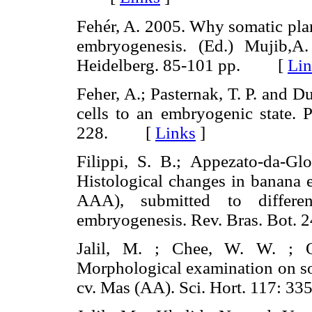
Fehér, A. 2005. Why somatic plan
embryogenesis. (Ed.) Mujib,A.
Heidelberg. 85-101 pp. [
Lin
Feher, A.; Pasternak, T. P. and D
cells to an embryogenic state. 
228. [
Links
]
Filippi, S. B.; Appezato-da-Gl
Histological changes in banana 
AAA), submitted to differe
embryogenesis. Rev. Bras. Bo
Jalil, M. ; Chee, W. W. ; 
Morphological examination on 
cv. Mas (AA). Sci. Hort. 117: