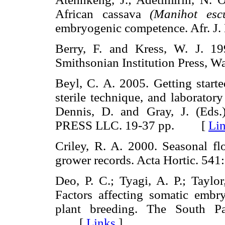
African cassava
(Manihot esc
embryogenic competence. Afr. 
Berry, F. and Kress, W. J. 1
Smithsonian Institution Press
Beyl, C. A. 2005. Getting starte
sterile technique, and laborato
Dennis, D. and Gray, J. (Eds
PRESS LLC. 19-37 pp. [
Li
Criley, R. A. 2000. Seasonal fl
grower records. Acta Hortic. 
Deo, P. C.; Tyagi, A. P.; Taylo
Factors affecting somatic embr
plant breeding. The South Pa
[
Links
]