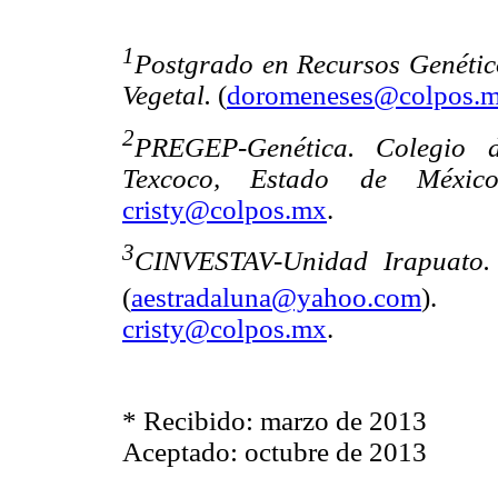
1
Postgrado en Recursos Genétic
Vegetal.
(
doromeneses@colpos.
2
PREGEP-Genética. Colegio d
Texcoco, Estado de Méxic
cristy@colpos.mx
.
3
CINVESTAV-Unidad Irapuato. 
(
aestradaluna@yahoo.com
)
cristy@colpos.mx
.
* Recibido: marzo de 2013
Aceptado: octubre de 2013