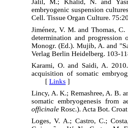
Jalil, M.; Khalid, N. and Yas
embryogenic suspension cultur
Cell. Tissue Organ Culture. 7
Jiménez, V. M. and Thomas, C. 2
determination and progression o
Monogr. (Ed.). Mujib, A. and "S
Verlag Berlin Heidelberg. 10
Karami, O. and Saidi, A. 2010.
acquisition of somatic embryog
[
Links
]
Lincy, A. K.; Remashree, A. B. a
somatic embryogenesis from ae
officinale
Rosc.). Acta Bot. Cr
Loges, V. A.; Castro, C.; Costa