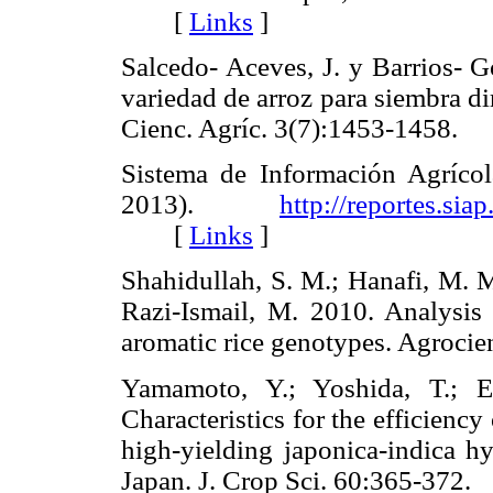
[
Links
]
Salcedo- Aceves, J. y Barrios- 
variedad de arroz para siembra d
Cienc. Agríc. 3(7):1453-1458
Sistema de Información Agrícol
2013).
http://reportes.sia
[
Links
]
Shahidullah, S. M.; Hanafi, M. 
Razi-Ismail, M. 2010. Analysis 
aromatic rice genotypes. Agro
Yamamoto, Y.; Yoshida, T.; 
Characteristics for the efficiency
high-yielding japonica-indica hy
Japan. J. Crop Sci. 60:365-3