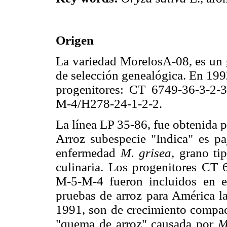
Origen
La variedad MorelosA-08, es un 
de selección genealógica. En 1992
progenitores: CT 6749-36-3-2-
M-4/H278-24-1-2-2.
La línea LP 35-86, fue obtenida 
Arroz subespecie "Indica" es paj
enfermedad
M. grisea,
grano tip
culinaria. Los progenitores CT
M-5-M-4 fueron incluidos en e
pruebas de arroz para América l
1991, son de crecimiento compact
"quema de arroz" causada por
M