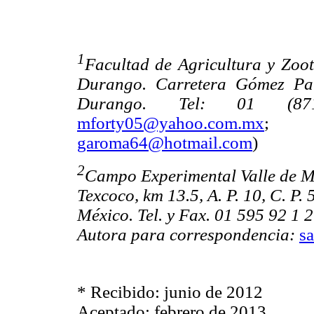
1
Facultad de Agricultura y Zoot
Durango. Carretera Gómez Pala
Durango. Tel: 01 (871
mforty05@yahoo.com.mx
garoma64@hotmail.com
)
2
Campo Experimental Valle de Mé
Texcoco, km 13.5, A. P. 10, C. P
México. Tel. y Fax. 01 595 92 1 
Autora para correspondencia:
s
* Recibido: junio de 2012
Aceptado: febrero de 2013