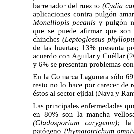
barrenador del ruezno
(Cydia ca
aplicaciones contra pulgón amar
Monelliopis pecanis
y pulgón 
que se puede afirmar que son e
chinches
(Leptoglossus phyllopu
de las huertas; 13% presenta pr
acuerdo con Aguilar y Cuéllar (2
y 6% se presentan problemas con 
En la Comarca Lagunera sólo 69%
resto no lo hace por carecer de 
éstos al sector ejidal (Nava y Ram
Las principales enfermedades que
en 80% son la mancha vello
(Cladosporium carygenm);
la 
patógeno
Phymatotrichum omni