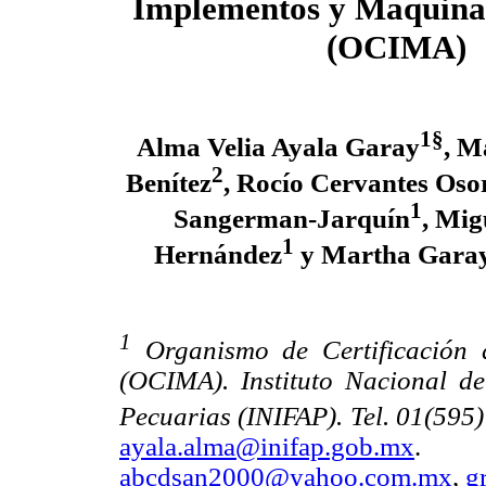
Implementos y Maquinar
(OCIMA)
1§
Alma Velia Ayala Garay
, M
2
Benítez
, Rocío Cervantes Oso
1
Sangerman-Jarquín
, Mig
1
Hernández
y Martha Gara
1
Organismo de Certificación
(OCIMA). Instituto Nacional de 
Pecuarias (INIFAP). Tel. 01(595
ayala.alma@inifap.gob.mx
abcdsan2000@yahoo.com.mx
,
g