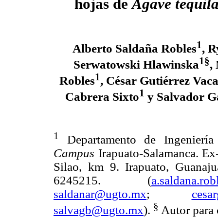
hojas de
Agave tequil
1
Alberto Saldaña Robles
, 
1§
Serwatowski Hlawinska
,
1
Robles
, César Gutiérrez Vac
1
Cabrera Sixto
y Salvador G
1
Departamento de Ingeniería 
Campus
Irapuato-Salamanca. Ex-
Silao, km 9. Irapuato, Guanaj
6245215. (
a.saldana.ro
saldanar@ugto.mx
;
cesa
§
salvagb@ugto.mx
).
Autor para 