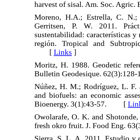
harvest of sisal. Am. Soc. Agr
Moreno, H.A.; Estrella, C. N.
Gerritsen, P. W. 2011. Prác
sustentabilidad: características
región. Tropical and Subtropi
[
Links
]
Moritz, H. 1988. Geodetic refe
Bulletin Geodesique. 62(3):1
Núñez, H. M.; Rodríguez, L. F.
and biofuels: an economic asse
Bioenergy. 3(1):43-57. [
Lin
Owolarafe, O. K. and Shotonde, 
fresh okro fruit. J. Food Eng.
Sierra, S. L. A. 2011. Estudio y