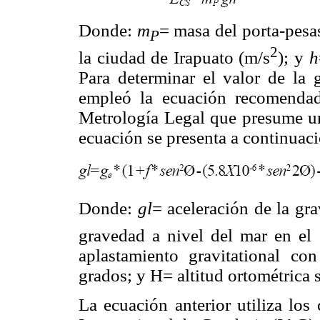
Donde:
m
= masa del porta-pesa
P
2
la ciudad de Irapuato (m/s
); y
h
Para determinar el valor de la 
empleó la ecuación recomendad
Metrología Legal que presume un
ecuación se presenta a continuaci
Donde:
gl
= aceleración de la gr
gravedad a nivel del mar en el
aplastamiento gravitational c
grados; y H= altitud ortométrica 
La ecuación anterior utiliza los