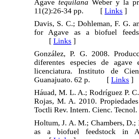
Agave
tequilana
Weber y la pro
11(2):26-34 pp. [
Links
]
Davis, S. C.; Dohleman, F. G. an
for Agave as a biofuel feeds
[
Links
]
González, P. G. 2008. Producc
diferentes especies de agave
licenciatura. Instituto de Ci
Guanajuato. 62 p. [
Links
]
Háuad, M. L. A.; Rodríguez P. C.
Rojas, M. A. 2010. Propiedades
Toctli Rev. Intern. Cienc. Tecn
Holtum, J. A. M.; Chambers, D.; 
as a biofuel feedstock in Au