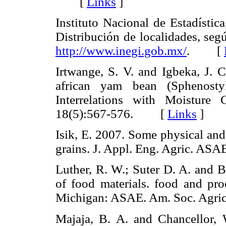
[
Links
]
Instituto Nacional de Estadístic
Distribución de localidades, seg
http://www.inegi.gob.mx/
. [
Irtwange, S. V. and Igbeka, J. 
african yam bean (Sphenostyl
Interrelations with Moisture
18(5):567-576. [
Links
]
Isik, E. 2007. Some physical and
grains. J. Appl. Eng. Agric. 
Luther, R. W.; Suter D. A. and B
of food materials. food and pro
Michigan: ASAE. Am. Soc. Agr
Majaja, B. A. and Chancellor, 