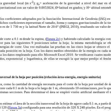
-2
la gravedad local (m s
);
g
= aceleración de la gravedad a nivel del mar en e
e
ravitational con un valor de 0.0053024; Ø=latitud en grados; y H= altitud ortomét
a los coeficientes adoptados por la Asociación Internacional de Geodesia (IAG) e
ichos coeficientes representan el tamaño, forma y campos gravitacionales de la tier
o es de 1 730 m y la latitud Norte de 20.6° (INEGI, 2010), resultando un valor de
de corte a 0.1 m desde la espina, (
Figura 2c
) y habiendo calculado la energía con 
r para las siguientes 9 posiciones sobre la hoja; la misma metodología se efe
nergías de corte. Una vez realizadas las pruebas en las cinco hojas se obtuvo el
cada posición en la hoja. Con los datos medios obtenidos de la energía en cada s
 a los datos empleando para ello Microsoft Excel 2010. Se verificaron cuatro model
 dos, exponencial y logarítmica, de ellas se escogió la que mejor predijo el fe
sversal de la hoja por posición (relación área-energía, energía unitaria)
ria, como la cantidad de energía necesaria para el corte de la hoja por unidad de ár
ente cada 0.1 m de la hoja a lo largo de 1 m, obteniendo 10 estimaciones, por lo q
 mismas secciones. Para determinar el área se empleó visión artificial mediante el 
 estimar el área de la sección transversal de la hoja de agave cada 0.1 m, a partir
 120 (
Figura 3a
) configurada para una resolución de 320 X 240 pixeles. En el p