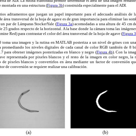
ería de ADI. La rutina elaborada permite determinar el área de una imagen remast
 montada en una estructura (
Figura 3b
) construida especialmente para el ADI.
rios aditamentos que juegan un papel importante para el adecuado análisis de 
 área transversal de la hoja de agave es de gran importancia para eliminar las somb
n un par de Lámparas StockerYale (
Figura 3a
) acomodadas a una altura de 45 cm de
e 25 grados respecto de la horizontal. A la base donde la cámara toma las imágene
e Red) para contrastar el color del área transversal de la hoja de agave (
Figura 
toma una imagen y la rutina en MATLAB posteriza a un nivel de grises con una 
za promediando los niveles digitales de cada canal de color RGB también de 8 b
0.7 para obtener imágenes posterizadas en blanco y negro (
Figura 4b
). Con la ima
gave representada por pixeles blancos y el resto de la imagen en color negro, 
 de pixeles blancos y convertirlos en área mediante un factor de conversión que
tor de conversión se requiere realizar una calibración.