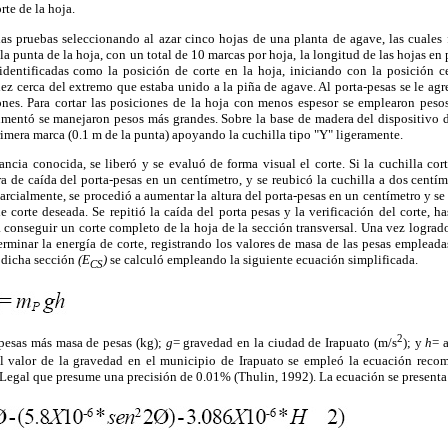
orte de la hoja.
 las pruebas seleccionando al azar cinco hojas de una planta de agave, las cuale
a punta de la hoja, con un total de 10 marcas por hoja, la longitud de las hojas en
dentificadas como la posición de corte en la hoja, iniciando con la posición c
ez cerca del extremo que estaba unido a la piña de agave. Al porta-pesas se le agr
nes. Para cortar las posiciones de la hoja con menos espesor se emplearon pes
umentó se manejaron pesos más grandes. Sobre la base de madera del dispositivo 
primera marca (0.1 m de la punta) apoyando la cuchilla tipo "Y" ligeramente.
ancia conocida, se liberó y se evaluó de forma visual el corte. Si la cuchilla co
ra de caída del porta-pesas en un centímetro, y se reubicó la cuchilla a dos centím
parcialmente, se procedió a aumentar la altura del porta-pesas en un centímetro y se 
e corte deseada. Se repitió la caída del porta pesas y la verificación del corte, ha
 conseguir un corte completo de la hoja de la sección transversal. Una vez logrado
erminar la energía de corte, registrando los valores de masa de las pesas empleadas
n dicha sección
(E
)
se calculó empleando la siguiente ecuación simplificada.
CS
2
-pesas más masa de pesas (kg);
g
= gravedad en la ciudad de Irapuato (m/s
); y
h
= 
el valor de la gravedad en el municipio de Irapuato se empleó la ecuación rec
Legal que presume una precisión de 0.01% (Thulin, 1992). La ecuación se presenta