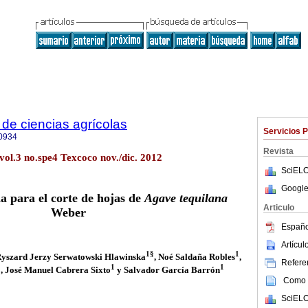
de ciencias agrícolas
Servicios 
0934
Revista
vol.3 no.spe4 Texcoco nov./dic. 2012
SciELO
Google
a para el corte de hojas de
Agave tequilana
Articulo
Weber
Españo
Artícu
1§
1
Ryszard Jerzy Serwatowski Hlawinska
, Noé Saldaña Robles
,
Referen
1
1
1
, José Manuel Cabrera Sixto
y Salvador García Barrón
Como c
SciELO