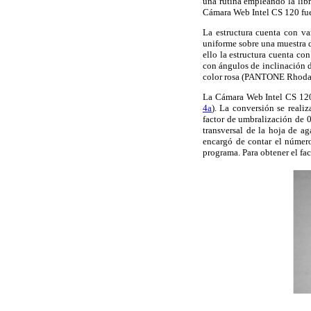
una rutina empleando la libr
Cámara Web Intel CS 120 fue
La estructura cuenta con va
uniforme sobre una muestra de
ello la estructura cuenta co
con ángulos de inclinación d
color rosa (PANTONE Rhodamin
La Cámara Web Intel CS 120 
4a
). La conversión se reali
factor de umbralización de 
transversal de la hoja de a
encargó de contar el número
programa. Para obtener el fac