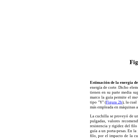
Estimación de la energía de
energía de corte. Dicho elem
tienen en su parte media su
marco la guía permite el mov
tipo "Y" (
Figura 2b
), la cua
más empleada en máquinas agr
La cuchilla se proveyó de u
pulgadas, valores recomend
resistencia y rigidez del fi
guía a un porta-pesas. En la
filo, por el impacto de la c