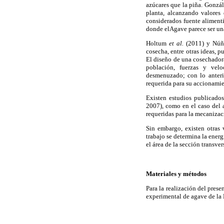
azúcares que la piña. Gonzál
planta, alcanzando valores
considerados fuente aliment
donde elAgave parece ser un
Holtum
et al.
(2011) y Nú
cosecha, entre otras ideas, p
El diseño de una cosechador
población, fuerzas y veloc
desmenuzado; con lo anteri
requerida para su accionamie
Existen estudios publicados
2007), como en el caso del
requeridas para la mecanizac
Sin embargo, existen otras 
trabajo se determina la energ
el área de la sección transve
Materiales y métodos
Para la realización del prese
experimental de agave de la 