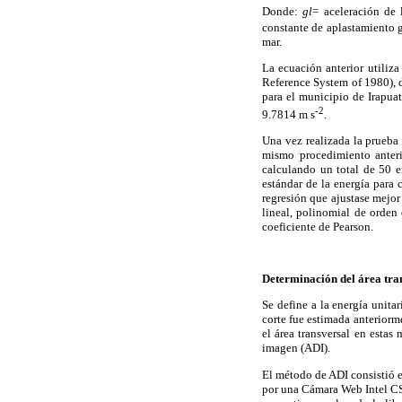
Donde:
gl
= aceleración de 
constante de aplastamiento g
mar.
La ecuación anterior utiliz
Reference System of 1980), d
para el municipio de Irapuat
-2
9.7814 m s
.
Una vez realizada la prueba 
mismo procedimiento anterio
calculando un total de 50 e
estándar de la energía para 
regresión que ajustase mejor
lineal, polinomial de orden
coeficiente de Pearson.
Determinación del área tran
Se define a la energía unita
corte fue estimada anteriorm
el área transversal en estas
imagen (ADI).
El método de ADI consistió en
por una Cámara Web Intel CS