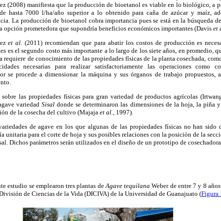
ez (2008) manifiesta que la producción de bioetanol es viable en lo biológico, a par
 de hasta 7000 l/ha/año superior a lo obtenido para caña de azúcar y maíz, a
icia. La producción de bioetanol cobra importancia pues se está en la búsqueda de
a opción prometedora que supondría beneficios económicos importantes (Davis
et 
ñez
et al.
(2011) recomiendan que para abatir los costos de producción es necesa
ues es el segundo costo más importante a lo largo de los siete años, en promedio, q
a requiere de conocimiento de las propiedades físicas de la planta cosechada, com
idades necesarias para realizar satisfactoriamente las operaciones como cor
or se procede a dimensionar la máquina y sus órganos de trabajo propuestos, a
nto.
 sobre las propiedades físicas para gran variedad de productos agrícolas (Irtwang
 agave variedad
Sisal
donde se determinaron las dimensiones de la hoja, la piña y 
ión de la cosecha del cultivo (Majaja
et al.,
1997).
variedades de agave en los que algunas de las propiedades físicas no han sido 
ía unitaria para el corte de hoja y sus posibles relaciones con la posición de la secci
rsal. Dichos parámetros serán utilizados en el diseño de un prototipo de cosechadora
nte estudio se emplearon tres plantas de
Agave tequilana
Weber de entre 7 y 8 años
División de Ciencias de la Vida (DICIVA) de la Universidad de Guanajuato (
Figura 