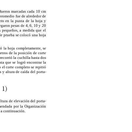
s fueron marcadas cada 10 cm
 promedio fue de alrededor de
ero en la punta de la hoja y
egaron pesas de 4, 6, 10 y 20
os pequeños, a medida que el
de prueba se colocó una hoja
rtó la hoja completamente, se
etros de la posición de corte
recorrió la cuchilla hasta dos
sta que se logró encontrar la
 el corte completo se repitió
 y altura de caída del porta-
altura de elevación del porta-
omendada por la Organización
 a continuación.