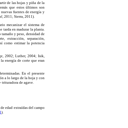
tir de las hojas y piña de la
demás que estos últimos son
 nuevas fuentes de energía y
al,
2011; Sierra, 2011).
rio mecanizar el sistema de
ue tarda en madurar la planta.
o tamaño y peso, densidad de
te, extracción, separación,
sí como estimar la potencia
e, 2002; Luther, 2004; Isik,
la energía de corte que eran
determinadas. En el presente
ón a lo largo de la hoja y con
- trituradora de agave.
 de edad extraídas del campo
1
).