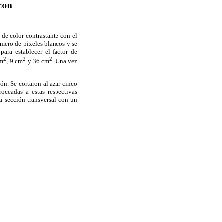
 de color contrastante con el
úmero de pixeles blancos y se
para establecer el factor de
2
2
2
cm
, 9 cm
y 36 cm
. Una vez
ón. Se cortaron al azar cinco
oceadas a estas respectivas
a sección transversal con un