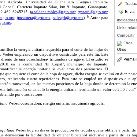
ría Agrícola. Universidad de Guanajuato.
Campus
Irapuato-
Traduc
 Copal". Carretera Irapuato-Silao, km 9. Irapuato, Guanajuato,
Enviar 
52 462 6245215. (
a.saldana.robles@ugto.mx
;
ryszard@ugto.mx
;
§
@ugto.mx
;
jmcabrera@ugto.mx
;
salvagb@ugto.mx
).
Autor para
Indicadore
gto.mx
.
Links rela
Compartir
Otros
antificó la energía unitaria requerida para el corte de las hojas de
Otros
a
Weber empleando un dispositivo construido para este fin. Este
 diseño de una cosechadora- trituradora de agave. El estudio se
Permali
2010 en la comunidad "El Copal", municipio de Irapuato,
uantificar la energía unitaria se evaluaron dos parámetros. El
gía que requiere el corte de la hoja de agave, dicha energía se evaluó en diez posic
o, realizando cuatro repeticiones. Para esto se empleó un dispositivo que apl
sección transversal, en las mismas posiciones de la hoja donde se determinó la ener
-2
 esta información se calculó la energía unitaria, resultando un valor de 2.50 J cm
btenido por otros autores.
ilana
Weber, cosechadora, energía unitaria, maquinaria agrícola.
equilana
Weber hoy en día es la producción de tequila que se obtiene a partir de
ue demuestran la factibilidad de obtener bioetanol inclusive a partir de las 