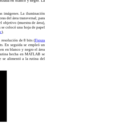
erizada en blanco y negro. La
las imágenes. La iluminación
ras del área transversal; para
l objetivo (muestra de área),
s se colocó una hoja de papel
3c
).
resolución de 8 bits (
Figura
its. En seguida se empleó un
gen en blanco y negro el área
la rutina hecha en MATLAB se
 se alimentó a la rutina del