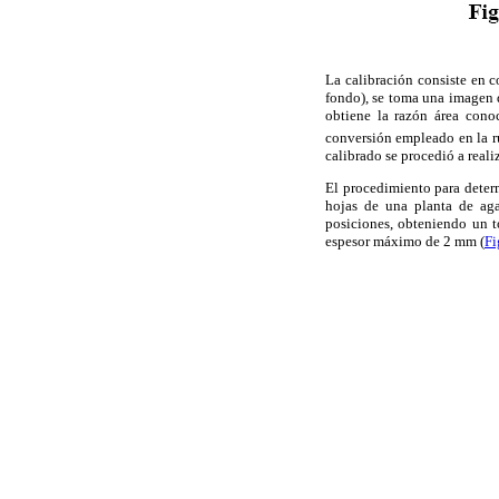
La calibración consiste en c
fondo), se toma una imagen d
obtiene la razón área conoc
conversión empleado en la ru
calibrado se procedió a reali
El procedimiento para determ
hojas de una planta de aga
posiciones, obteniendo un t
espesor máximo de 2 mm (
Fi