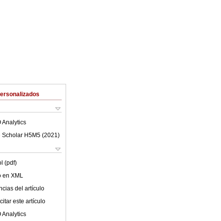
Personalizados
 Analytics
 Scholar H5M5 (
2021
)
l (pdf)
lo en XML
cias del artículo
itar este artículo
 Analytics