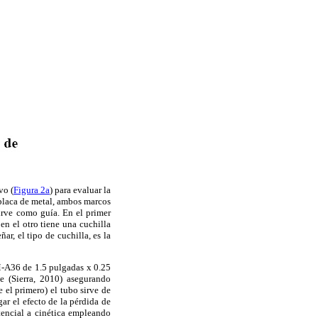
vo (
Figura 2a
) para evaluar la
 placa de metal, ambos marcos
irve como guía. En el primer
en el otro tiene una cuchilla
ñar, el tipo de cuchilla, es la
M-A36 de 1.5 pulgadas x 0.25
e (Sierra, 2010) asegurando
 el primero) el tubo sirve de
ar el efecto de la pérdida de
otencial a cinética empleando