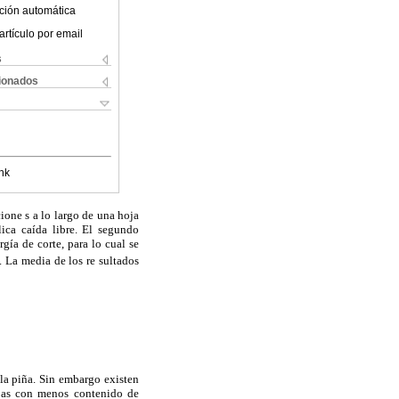
ción automática
artículo por email
s
cionados
nk
ione s a lo largo de una hoja
ica caída libre. El segundo
gía de corte, para lo cual se
. La media de los re sultados
 la piña. Sin embargo existen
hojas con menos contenido de