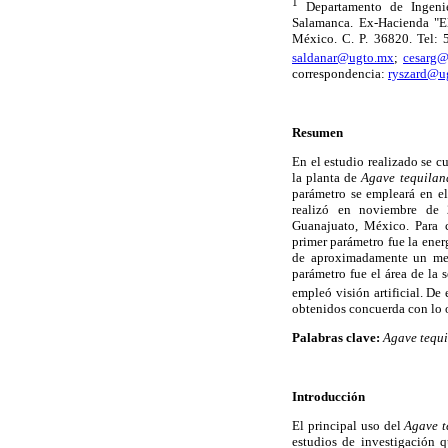
1
Departamento de Ingenie
Salamanca. Ex-Hacienda "El
México. C. P. 36820. Tel: 
saldanar@ugto.mx
;
cesarg
correspondencia:
ryszard@u
Resumen
En el estudio realizado se cu
la planta de
Agave tequilan
parámetro se empleará en el
realizó en noviembre de 
Guanajuato, México. Para c
primer parámetro fue la ener
de aproximadamente un metr
parámetro fue el área de la 
empleó visión artificial. De
obtenidos concuerda con lo o
Palabras clave:
Agave tequ
Introducción
El principal uso del
Agave t
estudios de investigación q