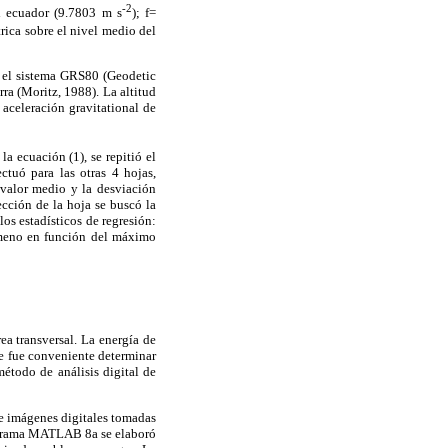
-2
l ecuador (9.7803 m s
); f=
rica sobre el nivel medio del
n el sistema GRS80 (Geodetic
ra (Moritz, 1988). La altitud
 aceleración gravitational de
la ecuación (1), se repitió el
ctuó para las otras 4 hojas,
 valor medio y la desviación
ección de la hoja se buscó la
os estadísticos de regresión:
nómeno en función del máximo
ea transversal. La energía de
ue fue conveniente determinar
método de análisis digital de
 de imágenes digitales tomadas
rograma MATLAB 8a se elaboró