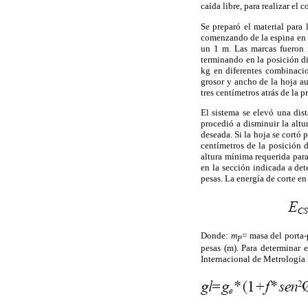
caída libre, para realizar el c
Se preparó el material para
comenzando de la espina en l
un 1 m. Las marcas fueron i
terminando en la posición di
kg en diferentes combinacio
grosor y ancho de la hoja a
tres centímetros atrás de la 
El sistema se elevó una dist
procedió a disminuir la altu
deseada. Si la hoja se cortó 
centímetros de la posición d
altura mínima requerida para
en la sección indicada a det
pesas. La energía de corte e
Donde:
m
= masa del porta
P
pesas (m). Para determinar 
Internacional de Metrología 