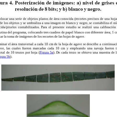
olocar una serie de objetos planos de área conocida (recortes precisos de una hoja
e los objetos y se umbraliza a una imagen en blanco y negro, se contabiliza el n
ida/pixeles contabilizados. Para el presente estudio se realizó una calibración 
tina del programa, colocando tres cuadros de papel blanco con diferente área; 1 
zar la toma de imágenes de los recortes de las hojas de agave.
inar el área transversal a cada 10 cm de la hoja de agave se describe a continuaci
ve, las cuales fueron marcadas cada 10 cm y empleando una navaja fueron tr
otal de 10 trozos por hoja (
Figura 5a
). De cada trozo se obtuvo una muestra de l
gura 5b
).