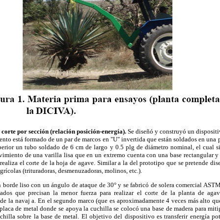
 corte por sección (relación posición-energía).
Se diseñó y construyó un dispositi
ento está formado de un par de marcos en "U" invertida que están soldados en una
perior un tubo soldado de 6 cm de largo y 0.5 plg de diámetro nominal, el cual s
imiento de una varilla lisa que en un extremo cuenta con una base rectangular y 
l realiza el corte de la hoja de agave. Similar a la del prototipo que se pretende dise
ícolas (trituradoras, desmenuzadoras, molinos, etc.).
n borde liso con un ángulo de ataque de 30° y se fabricó de solera comercial AST
ados que precisan la menor fuerza para realizar el corte de la planta de agav
lo de la navaj a. En el segundo marco (que es aproximadamente 4 veces más alto que
 placa de metal donde se apoya la cuchilla se colocó una base de madera para mitig
uchilla sobre la base de metal. El objetivo del dispositivo es transferir energía p