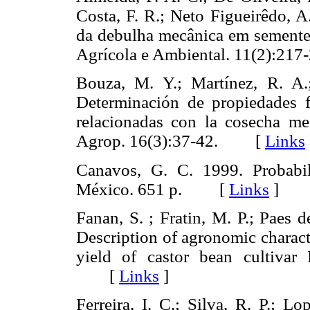
Costa, F. R.; Neto Figueirêdo, A
da debulha mecânica em sementes
Agrícola e Ambiental. 11(2):
Bouza, M. Y.; Martínez, R. A.
Determinación de propiedades f
relacionadas con la cosecha me
Agrop. 16(3):37-42. [
Links
Canavos, G. C. 1999. Probabil
México. 651 p. [
Links
]
Fanan, S. ; Fratin, M. P.; Paes 
Description of agronomic characte
yield of castor bean cultivar
[
Links
]
Ferreira, I. C.; Silva, R. P.; L