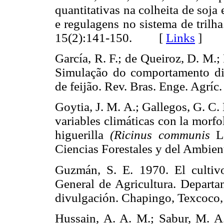
quantitativas na colheita de soj
e regulagens no sistema de trilh
15(2):141-150. [
Links
]
García, R. F.; de Queiroz, D. M.
Simulação do comportamento di
de feijão. Rev. Bras. Enge. Ag
Goytia, J. M. A.; Gallegos, G. C.
variables climáticas con la morfo
higuerilla
(Ricinus communis
L.
Ciencias Forestales y del Ambi
Guzmán, S. E. 1970. El cultivo
General de Agricultura. Departa
divulgación. Chapingo, Texcoc
Hussain, A. A. M.; Sabur, M. 