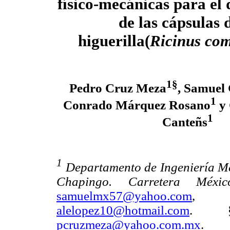
físico-mecánicas para el
de las cápsulas 
higuerilla(
Ricinus co
1§
Pedro Cruz Meza
, Samuel 
1
Conrado Márquez Rosano
y 
1
Canteñs
1
Departamento de Ingeniería M
Chapingo. Carretera Méxi
samuelmx57@yahoo.com
alelopez10@hotmail.com
. §A
pcruzmeza@yahoo.com.mx
.