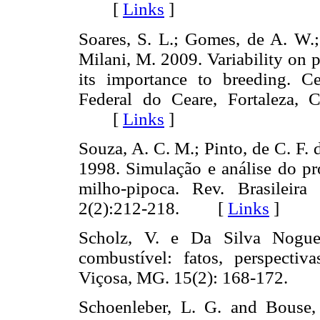
[
Links
]
Soares, S. L.; Gomes, de A. W.;
Milani, M. 2009. Variability on p
its importance to breeding. C
Federal do Ceare, Fortaleza, 
[
Links
]
Souza, A. C. M.; Pinto, de C. F.
1998. Simulação e análise do pr
milho-pipoca. Rev. Brasileir
2(2):212-218. [
Links
]
Scholz, V. e Da Silva Nogu
combustível: fatos, perspectiv
Viçosa, MG. 15(2): 168-172.
Schoenleber, L. G. and Bouse,