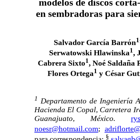
modelos de discos corta
en sembradoras para sie
1
Salvador García Barrón
1
Serwatowski Hlawinska
,
1
Cabrera Sixto
, Noé Saldaña 
1
Flores Ortega
y César Gut
1
Departamento de Ingeniería A
Hacienda El Copal, Carretera Ira
Guanajuato, México.
ry
noesr@hotmail.com
;
adriflorte
§
para correspondencia:
salvagb