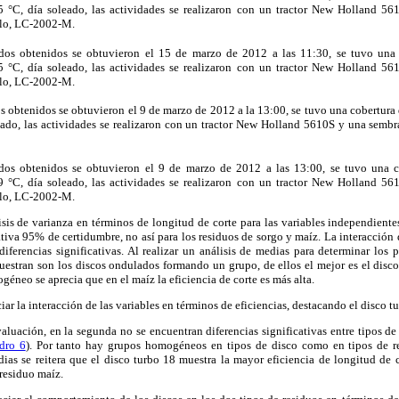
5 °C, día soleado, las actividades se realizaron con un tractor New Holland 5
lo, LC-2002-M.
tados obtenidos se obtuvieron el 15 de marzo de 2012 a las 11:30, se tuvo una
5 °C, día soleado, las actividades se realizaron con un tractor New Holland 5
lo, LC-2002-M.
dos obtenidos se obtuvieron el 9 de marzo de 2012 a la 13:00, se tuvo una cobertura 
eado, las actividades se realizaron con un tractor New Holland 5610S y una semb
tados obtenidos se obtuvieron el 9 de marzo de 2012 a las 13:00, se tuvo una 
9 °C, día soleado, las actividades se realizaron con un tractor New Holland 5
lo, LC-2002-M.
sis de varianza en términos de longitud de corte para las variables independiente
ativa 95% de certidumbre, no así para los residuos de sorgo y maíz. La interacción d
diferencias significativas. Al realizar un análisis de medias para determinar lo
stran son los discos ondulados formando un grupo, de ellos el mejor es el disco
éneo se aprecia que en el maíz la eficiencia de corte es más alta.
ar la interacción de las variables en términos de eficiencias, destacando el disco t
aluación, en la segunda no se encuentran diferencias significativas entre tipos de 
dro 6
). Por tanto hay grupos homogéneos en tipos de disco como en tipos de 
dias se reitera que el disco turbo 18 muestra la mayor eficiencia de longitud de 
 residuo maíz.