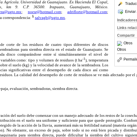
ía Agrícola. Universidad de Guanajuato. Ex Hacienda El Copal,
Traduc
ao, km 9. C.P. 36500. Irapuato, Guanajuato, México.
Enviar 
era@ugto.mx
;
noesr@hotmail.com
;
adriflorte@hotmail.com
;
§
a correspondencia:
salvagb@ugto.mx
.
Indicadore
Links rela
Compartir
Otros
 de corte de los residuos de cuatro tipos diferentes de discos
 sembradoras para siembra directa en el estado de Guanajuato. Se
Otros
da disco comparándose entre sí simultáneamente el nivel de
-1
Permali
variables como: tipo y volumen de residuos (t ha
), temperatura
sobre el suelo (kg) y la velocidad de avance de la sembradora. Los
ncias significativas entre el desempeño de cada disco así como
residuos. La calidad del desempeño de corte de residuos se ve más afectado por el
-paja, evaluación, sembradoras, siembra directa.
ación del suelo debe comenzar con un manejo adecuado de los restos de la cosecha 
stribución en el suelo sea uniforme y suficiente para que quede protegido. Confor
otegido de la acción de la lluvia, aumentará más su fertilidad natural (materia orgá
). No obstante, un exceso de paja, sobre todo si no está bien picada y distribu
quinaria para siembra directa, puede dificultar la siembra del cultivo siguie