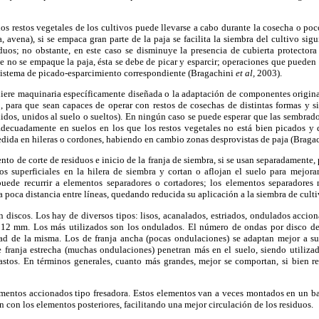
los restos vegetales de los cultivos puede llevarse a cabo durante la cosecha o poc
a, avena), si se empaca gran parte de la paja se facilita la siembra del cultivo sig
duos; no obstante, en este caso se disminuye la presencia de cubierta protectora
 no se empaque la paja, ésta se debe de picar y esparcir; operaciones que pueden 
sistema de picado-esparcimiento correspondiente (Bragachini
et al,
2003).
quiere maquinaria específicamente diseñada o la adaptación de componentes origin
, para que sean capaces de operar con restos de cosechas de distintas formas y s
ndidos, unidos al suelo o sueltos). En ningún caso se puede esperar que las sembrado
 adecuadamente en suelos en los que los restos vegetales no está bien picados y d
dida en hileras o cordones, habiendo en cambio zonas desprovistas de paja (Braga
to de corte de residuos e inicio de la franja de siembra, si se usan separadamente,
os superficiales en la hilera de siembra y cortan o aflojan el suelo para mejora
uede recurrir a elementos separadores o cortadores; los elementos separadores 
a poca distancia entre líneas, quedando reducida su aplicación a la siembra de culti
 discos. Los hay de diversos tipos: lisos, acanalados, estriados, ondulados acci
12 mm. Los más utilizados son los ondulados. El número de ondas por disco de
dad de la misma. Los de franja ancha (pocas ondulaciones) se adaptan mejor a s
e franja estrecha (muchas ondulaciones) penetran más en el suelo, siendo utiliza
stos. En términos generales, cuanto más grandes, mejor se comportan, si bien r
mentos accionados tipo fresadora. Estos elementos van a veces montados en un ba
 con los elementos posteriores, facilitando una mejor circulación de los residuos.