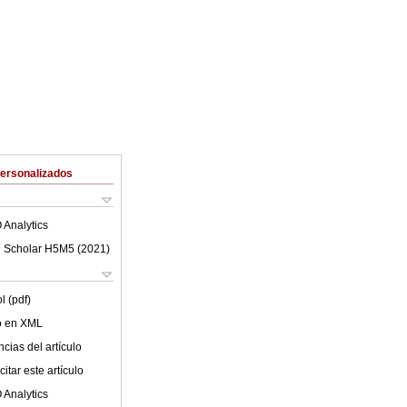
Personalizados
 Analytics
 Scholar H5M5 (
2021
)
l (pdf)
lo en XML
cias del artículo
itar este artículo
 Analytics