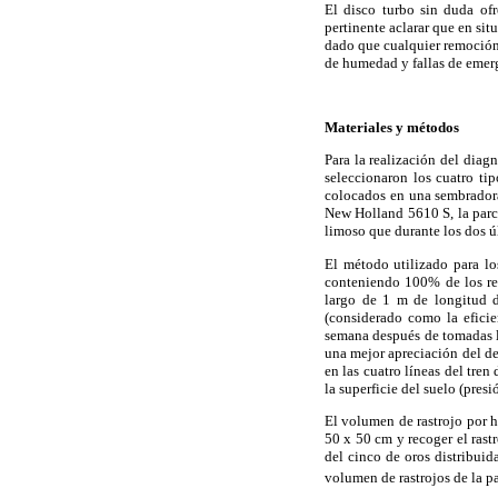
El disco turbo sin duda ofr
pertinente aclarar que en sit
dado que cualquier remoción 
de humedad y fallas de emer
Materiales y métodos
Para la realización del diag
seleccionaron los cuatro ti
colocados en una sembradora
New Holland 5610 S, la parce
limoso que durante los dos úl
El método utilizado para lo
conteniendo 100% de los res
largo de 1 m de longitud d
(considerado como la eficie
semana después de tomadas la
una mejor apreciación del de
en las cuatro líneas del tren
la superficie del suelo (pre
El volumen de rastrojo por h
50 x 50 cm y recoger el rast
del cinco de oros distribuida
volumen de rastrojos de la pa