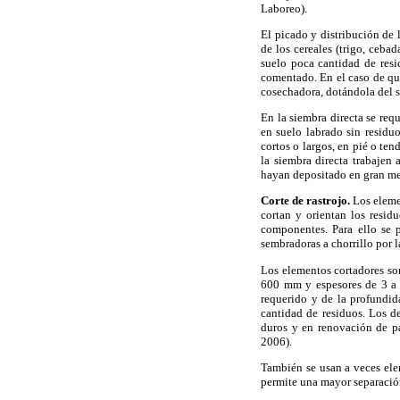
Laboreo).
El picado y distribución de 
de los cereales (trigo, cebad
suelo poca cantidad de resi
comentado. En el caso de que
cosechadora, dotándola del 
En la siembra directa se re
en suelo labrado sin residuo
cortos o largos, en pié o te
la siembra directa trabajen
hayan depositado en gran me
Corte de rastrojo.
Los elemen
cortan y orientan los residu
componentes. Para ello se p
sembradoras a chorrillo por l
Los elementos cortadores son
600 mm y espesores de 3 a 
requerido y de la profundi
cantidad de residuos. Los d
duros y en renovación de pa
2006).
También se usan a veces ele
permite una mayor separación