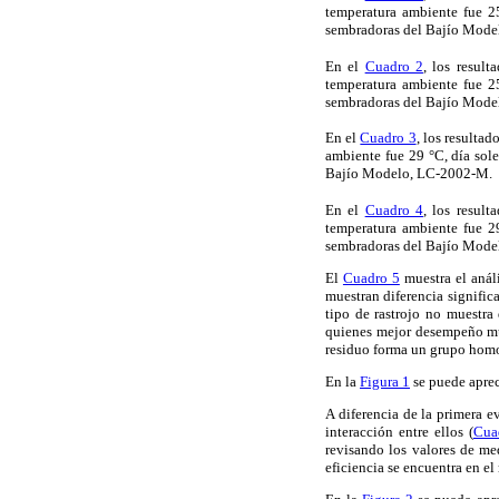
temperatura ambiente fue 2
sembradoras del Bajío Mode
En el
Cuadro 2
, los resul
temperatura ambiente fue 2
sembradoras del Bajío Mode
En el
Cuadro 3
, los resulta
ambiente fue 29 °C, día sol
Bajío Modelo, LC-2002-M.
En el
Cuadro 4
, los resul
temperatura ambiente fue 2
sembradoras del Bajío Mode
El
Cuadro 5
muestra el análi
muestran diferencia signific
tipo de rastrojo no muestra 
quienes mejor desempeño mue
residuo forma un grupo homog
En la
Figura 1
se puede apreci
A diferencia de la primera ev
interacción entre ellos (
Cua
revisando los valores de me
eficiencia se encuentra en el