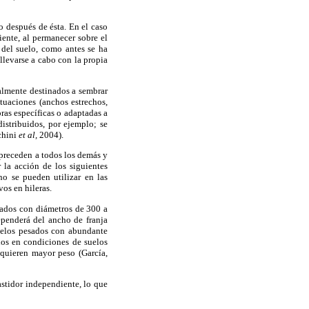
o después de ésta. En el caso
uiente, al permanecer sobre el
 del suelo, como antes se ha
llevarse a cabo con la propia
almente destinados a sembrar
ituaciones (anchos estrechos,
ras específicas o adaptadas a
istribuidos, por ejemplo; se
chini
et al,
2004).
 preceden a todos los demás y
r la acción de los siguientes
no se pueden utilizar en las
vos en hileras.
onados con diámetros de 300 a
penderá del ancho de franja
uelos pesados con abundante
dos en condiciones de suelos
equieren mayor peso (García,
stidor independiente, lo que