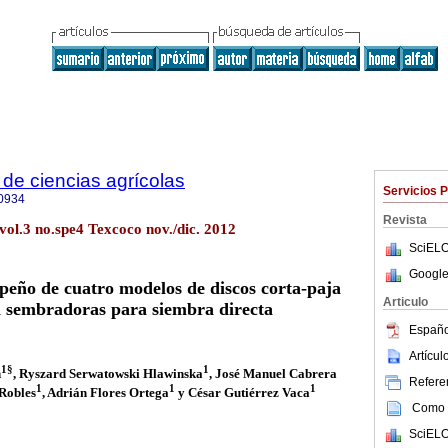
de ciencias agrícolas
Servicios 
0934
Revista
vol.3 no.spe4 Texcoco nov./dic. 2012
SciELO
Google
peño de cuatro modelos de discos corta-paja
Articulo
 sembradoras para siembra directa
Españo
Artícu
1§
1
n
, Ryszard Serwatowski Hlawinska
, José Manuel Cabrera
Referen
1
1
1
 Robles
, Adrián Flores Ortega
y César Gutiérrez Vaca
Como c
SciELO