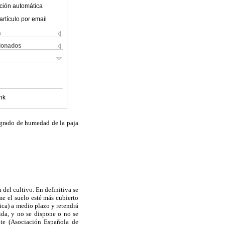
ción automática
artículo por email
s
cionados
nk
 grado de humedad de la paja
del cultivo. En definitiva se
me el suelo esté más cubierto
nica) a medio plazo y retendrá
ida, y no se dispone o no se
nte (Asociación Española de