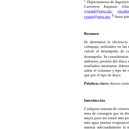
1
Departamento de Ingenier
Carretera Irapuato Sil
ryszard@ugto.mx
;
jmcabr
§
cesarg@ugto.mx
.
Autor par
Resumen
Se determinó la eficiencia
cortapaja, utilizados en las
valoró el desempeño de ca
desempeño. Se consideraron 
ambiente, presión del disco 
resultados mostraron difere
sobre el volumen y tipo de 
que por el tipo de disco.
Palabras clave:
discos corta
Introducción
Cualquier sistema de conserv
trata de conseguir que su di
mejor, pues así estará más pr
más agua (menor evaporación
maneja adecuadamente la ma