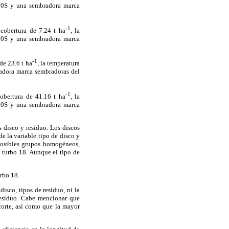
610S y una sembradora marca
-1
 cobertura de 7.24 t ha
, la
610S y una sembradora marca
-1
de 23.6 t ha
, la temperatura
radora marca sembradoras del
-1
cobertura de 41.16 t ha
, la
610S y una sembradora marca
s disco y residuo. Los discos
e la variable tipo de disco y
s posibles grupos homogéneos,
 turbo 18. Aunque el tipo de
urbo 18.
disco, tipos de residuo, ni la
residuo. Cabe mencionar que
corte, así como que la mayor