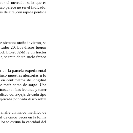
 por el mercado, solo que es
sco parece no ser el indicado,
s de aire, con rápida pérdida
de siembra otoño invierno, se
 turbo 20. Los discos fueron
Mod: LC-2002-M, y un tractor
, se trata de un suelo franco
n en la parcela experimental
nco muestras aleatorias a lo
 en centímetros de longitud
s de maíz como de sorgo. Una
rastar ambas lecturas y tener
disco corta-paja de cada tipo
 ejercida por cada disco sobre
 al aire un marco metálico de
al de cinco veces en la forma
alor se estima la cantidad del