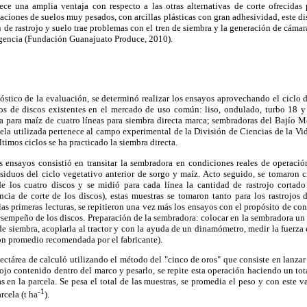
ece una amplia ventaja con respecto a las otras alternativas de corte ofrecidas
uaciones de suelos muy pesados, con arcillas plásticas con gran adhesividad, este di
de rastrojo y suelo trae problemas con el tren de siembra y la generación de cámara
gencia (Fundación Guanajuato Produce, 2010).
nóstico de la evaluación, se determinó realizar los ensayos aprovechando el ciclo 
pos de discos existentes en el mercado de uso común: liso, ondulado, turbo 18 y
 para maíz de cuatro líneas para siembra directa marca; sembradoras del Bajío 
la utilizada pertenece al campo experimental de la División de Ciencias de la Vida
timos ciclos se ha practicado la siembra directa.
s ensayos consistió en transitar la sembradora en condiciones reales de operació
iduos del ciclo vegetativo anterior de sorgo y maíz. Acto seguido, se tomaron ci
e los cuatro discos y se midió para cada línea la cantidad de rastrojo cortado
ncia de corte de los discos), estas muestras se tomaron tanto para los rastrojo
s primeras lecturas, se repitieron una vez más los ensayos con el propósito de cont
sempeño de los discos. Preparación de la sembradora: colocar en la sembradora un 
 de siembra, acoplarla al tractor y con la ayuda de un dinamómetro, medir la fuerza
sión promedio recomendada por el fabricante).
ectárea de calculó utilizando el método del "cinco de oros" que consiste en lanzar
rojo contenido dentro del marco y pesarlo, se repite esta operación haciendo un tot
s en la parcela. Se pesa el total de las muestras, se promedia el peso y con este v
-1
rcela (t ha
).