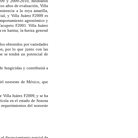
2009 y 2009-2010, mostraron
los años de evaluación, Villa
istencia a la roya amarilla,
al, y Villa Juárez F2009 es
 comportamiento agronómico y
 Tacupeto F2001. Villa Juárez
en harina; la fuerza general
 los obtenidos por variedades
ón, por lo que junto con las
ue se tendrá un potencial de
e fungicidas y contribuirá a
del noroeste de México, que
 Villa Juárez F2009, y se ha
rícola en el estado de Sonora
s requerimientos del noroeste
el financiamiento parcial de