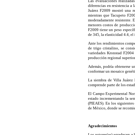
Las evaluaciones realizada
diferencias en resistencia a
Juárez F2009 mostró una rea
mientras que Tacupeto F200
moderadamente resistente. E
menores costos de producción
F2009 tiene un peso específ
de 345, la elasticidad 4.4, e
Ante los rendimientos compet
de trigo cristalino, se con
variedades Kronstad F2004 y
producción regional superior
Además, podría obtenerse un
conformar un mosaico genétic
La siembra de Villa Juárez
comprende parte de los estad
El Campo Experimental Norma
estado incrementando la semi
(PIEAES). En los siguientes 
de México, donde se recomie
Agradecimientos
Los autores(as) agradecen a