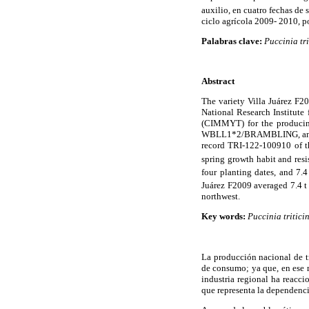
auxilio, en cuatro fechas de
ciclo agrícola 2009- 2010, po
Palabras clave:
Puccinia tri
Abstract
The variety Villa Juárez F2
National Research Institute
(CIMMYT) for the producing-
WBLL1*2/BRAMBLING, and i
record TRI-122-100910 of th
spring growth habit and resis
four planting dates, and 7.4
Juárez F2009 averaged 7.4 t
northwest.
Key words:
Puccinia tritici
La producción nacional de tr
de consumo; ya que, en ese 
industria regional ha reacci
que representa la dependenci