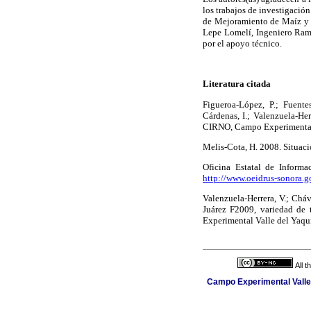
los trabajos de investigació
de Mejoramiento de Maíz y T
Lepe Lomelí, Ingeniero Ram
por el apoyo técnico.
Literatura citada
Figueroa-López, P.; Fuente
Cárdenas, I.; Valenzuela-Her
CIRNO, Campo Experimental 
Melis-Cota, H. 2008. Situac
Oficina Estatal de Informa
http://www.oeidrus-sonora.
Valenzuela-Herrera, V.; Cháv
Juárez F2009, variedad de 
Experimental Valle del Yaq
All 
Campo Experimental Valle 