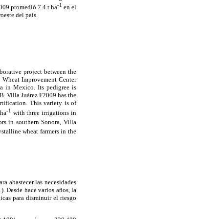
-1
2009 promedió 7.4 t ha
en el
oeste del país.
borative project between the
and Wheat Improvement Center
a in Mexico. Its pedigree is
illa Juárez F2009 has the
fication. This variety is of
-1
 ha
with three irrigations in
ors in southern Sonora, Villa
stalline wheat farmers in the
ara abastecer las necesidades
. Desde hace varios años, la
icas para disminuir el riesgo