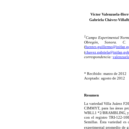
Víctor Valenzuela-Herr
Gabriela Chávez-Villal
1
Campo Experimental Norman
Obregón, Sonora. C
(
fuentes.guillermo@inifap.
(
chavez.gabriela@inifap.go
correspondencia:
valenzuel
* Recibido: marzo de 2012
Aceptado: agosto de 2012
Resumen
La variedad Villa Juárez F2
CIMMYT, para las áreas prod
WBLL1 *2/BRAMBLING, y su
con el registro TRI-122-10
Semillas. Ésta variedad es 
experimental promedio de gr