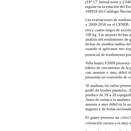
(19° 17' latitud norte y 2 
regular en la estación del E
100910 del Catálogo Naciona
Las evaluaciones de rendimie
y 2009-2010 en el CENEB. Vi
tres y cuatro riegos de auxi
100 kg. Las mejores fechas p
análisis del rendimiento de g
fechas de siembra tardías d
cuando se aplicaron tres ri
potencial de rendimiento pro
Villa Juárez F2009 presenta 
hábito de crecimiento de la 
casi ausente o muy débil de
presentan un contenido de ce
Al madurar, los tallos prese
perfil de bordes paralelos,
produce de 19 a 20 espiguilla
Antes de entrar a la madurez
ausente o muy débil en la su
angosto y de forma inclinada
El grano presenta un color
coloración oscura o es muy t