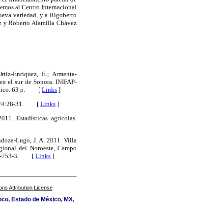
cemos al Centro Internacional
ueva variedad, y a Rigoberto
z y Roberto Alamilla Chávez
rtiz-Enríquez, E.; Armenta-
 en el sur de Sonora. INIFAP-
México. 63 p. [
Links
]
ico 24:28-31. [
Links
]
11. Estadísticas agrícolas.
ndoza-Lugo, J. A. 2011. Villa
egional del Noroeste, Campo
-425-753-3. [
Links
]
s Attribution License
oco, Estado de México, MX,