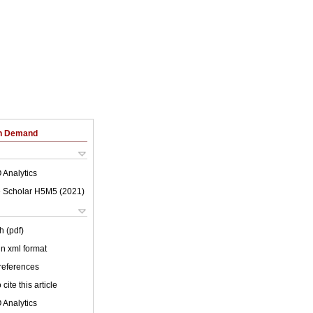
on Demand
 Analytics
 Scholar H5M5 (
2021
)
h (pdf)
 in xml format
 references
cite this article
 Analytics