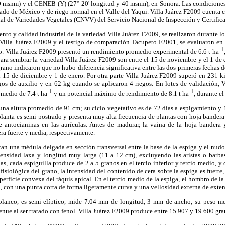
640 msnm) y el CENEB (Y) (27° 20' longitud y 40 msnm), en Sonora. Las condiciones
stado de México y de riego normal en el Valle del Yaqui. Villa Juárez F2009 cuenta 
l de Variedades Vegetales (CNVV) del Servicio Nacional de Inspección y Certifica
nto y calidad industrial de la variedad Villa Juárez F2009, se realizaron durante l
lla Juárez F2009 y el testigo de comparación Tacupeto F2001, se evaluaron en 
-1
lio. Villa Juárez F2009 presentó un rendimiento promedio experimental de 6.6 t ha
ara sembrar la variedad Villa Juárez F2009 son entre el 15 de noviembre y el 1 de 
rano indicaron que no hubo diferencia significativa entre las dos primeras fechas d
el 15 de diciembre y 1 de enero. Por otra parte Villa Juárez F2009 superó en 231 
egos de auxilio y en 62 kg cuando se aplicaron 4 riegos. En lotes de validación, 
-1
-1
medio de 7.4 t ha
y un potencial máximo de rendimiento de 8.1 t ha
, durante e
una altura promedio de 91 cm; su ciclo vegetativo es de 72 días a espigamiento y 
planta es semi-postrado y presenta muy alta frecuencia de plantas con hoja bander
 antocianinas en las aurículas. Antes de madurar, la vaina de la hoja bandera
ra fuerte y media, respectivamente.
ntan una médula delgada en sección transversal entre la base de la espiga y el nudo 
 densidad laxa y longitud muy larga (11 a 12 cm), excluyendo las aristas o barba
s, cada espiguilla produce de 2 a 5 granos en el tercio inferior y tercio medio, y d
 fisiológica del grano, la intensidad del contenido de cera sobre la espiga es fuert
perficie convexa del ráquis apical. En el tercio medio de la espiga, el hombro de l
, con una punta corta de forma ligeramente curva y una vellosidad externa de exte
 blanco, es semi-elíptico, mide 7.04 mm de longitud, 3 mm de ancho, su peso m
enue al ser tratado con fenol. Villa Juárez F2009 produce entre 15 907 y 19 600 gr