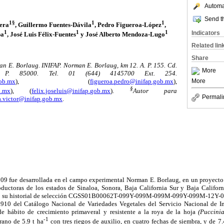
Automat
Send th
1§
1
1
era
, Guillermo Fuentes-Dávila
, Pedro Figueroa-López
,
1
1
1
Indicators
ba
, José Luis Félix-Fuentes
y José Alberto Mendoza-Lugo
Related lin
Share
 E. Borlaug. INIFAP. Norman E. Borlaug, km 12. A. P. 155. Cd.
More
. P. 85000. Tel. 01 (644) 4145700 Ext. 254.
gob.mx
), (
figueroa.pedro@inifap.gob.mx
),
More
§
b.mx
), (
felix.joseluis@inifap.gob.mx
).
Autor para
Permali
a.victor@inifap.gob.mx
.
009 fue desarrollada en el campo experimental Norman E. Borlaug, en un proyecto
uctoras de los estados de Sinaloa, Sonora, Baja California Sur y Baja Califor
 historial de selección CGSS01B00062T-099Y-099M-099M-099Y-099M-12Y-0B. 
0910 del Catálogo Nacional de Variedades Vegetales del Servicio Nacional de In
de hábito de crecimiento primaveral y resistente a la roya de la hoja
(Puccinia
-1
ano de 5.9 t ha
con tres riegos de auxilio, en cuatro fechas de siembra, y de 7.