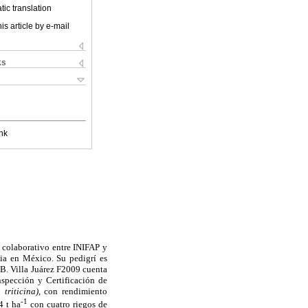
ic translation
is article by e-mail
ks
nk
 colaborativo entre INIFAP y
nia en México. Su pedigrí es
Villa Juárez F2009 cuenta
spección y Certificación de
 triticina),
con rendimiento
-1
4 t ha
con cuatro riegos de