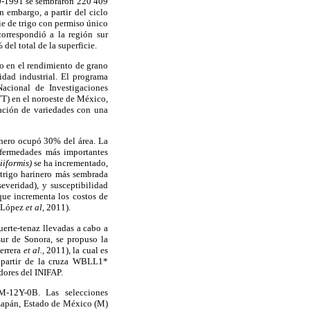
990-1991 se sembraron 220 409
n embargo, a partir del ciclo
cie de trigo con permiso único
orrespondió a la región sur
l total de la superficie.
to en el rendimiento de grano
dad industrial. El programa
acional de Investigaciones
T) en el noroeste de México,
ración de variedades con una
inero ocupó 30% del área. La
fermedades más importantes
iiformis)
se ha incrementado,
 trigo harinero más sembrada
everidad), y susceptibilidad
que incrementa los costos de
a-López
et al,
2011).
uerte-tenaz llevadas a cabo a
ur de Sonora, se propuso la
errera
et al.,
2011), la cual es
 partir de la cruza WBLL1*
ores del INIFAP.
-12Y-0B. Las selecciones
izapán, Estado de México (M)