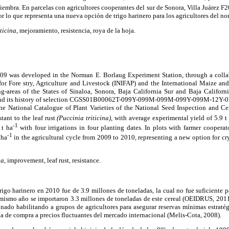
 siembra. En parcelas con agricultores cooperantes del sur de Sonora, Villa Juárez F
r lo que representa una nueva opción de trigo harinero para los agricultores del nor
ticina
, mejoramiento, resistencia, roya de la hoja.
009 was developed in the Norman E. Borlaug Experiment Station, through a colla
 for Fore stry, Agriculture and Livestock (INIFAP) and the International Maize 
areas of the States of Sinaloa, Sonora, Baja California Sur and Baja Californi
ts history of selection CGSS01B00062T-099Y-099M-099M-099Y-099M-12Y-0B. V
e National Catalogue of Plant Varieties of the National Seed Inspection and Certi
tant to the leaf rust
(Puccinia triticina),
with average experimental yield of 5.9 t
-1
 t ha
with four irrigations in four planting dates. In plots with farmer cooperat
-1
 ha
in the agricultural cycle from 2009 to 2010, representing a new option for cry
na,
improvement, leaf rust, resistance.
igo harinero en 2010 fue de 3.9 millones de toneladas, la cual no fue suficiente p
mismo año se importaron 3.3 millones de toneladas de este cereal (OEIDRUS, 2011)
onado habilitando a grupos de agricultores para asegurar reservas mínimas estratég
a de compra a precios fluctuantes del mercado internacional (Melis-Cota, 2008).