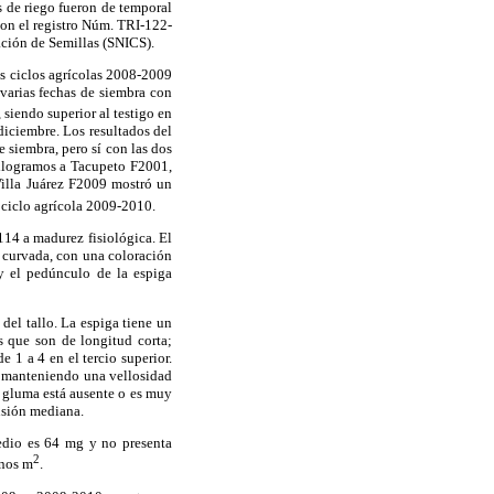
 de riego fueron de temporal
con el registro Núm. TRI-122-
ción de Semillas (SNICS).
os ciclos agrícolas 2008-2009
varias fechas de siembra con
, siendo superior al testigo en
diciembre. Los resultados del
e siembra, pero sí con las dos
kilogramos a Tacupeto F2001,
Villa Juárez F2009 mostró un
l ciclo agrícola 2009-2010.
114 a madurez fisiológica. El
a curvada, con una coloración
 y el pedúnculo de la espiga
del tallo. La espiga tiene un
s que son de longitud corta;
e 1 a 4 en el tercio superior.
e, manteniendo una vellosidad
a gluma está ausente o es muy
nsión mediana.
edio es 64 mg y no presenta
2
anos m
.