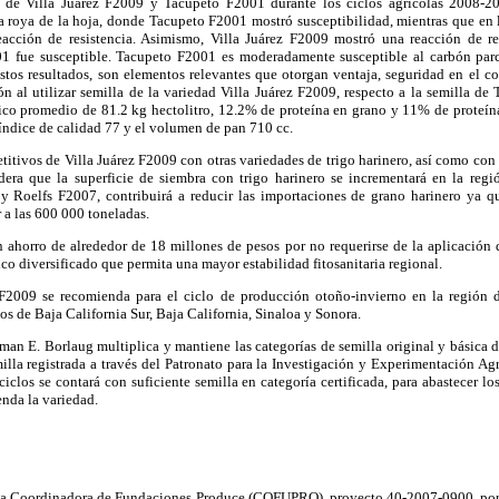
s de Villa Juárez F2009 y Tacupeto F2001 durante los ciclos agrícolas 2008-
 la roya de la hoja, donde Tacupeto F2001 mostró susceptibilidad, mientras que en 
cción de resistencia. Asimismo, Villa Juárez F2009 mostró una reacción de res
1 fue susceptible. Tacupeto F2001 es moderadamente susceptible al carbón parci
stos resultados, son elementos relevantes que otorgan ventaja, seguridad en el
 al utilizar semilla de la variedad Villa Juárez F2009, respecto a la semilla de
ico promedio de 81.2 kg hectolitro, 12.2% de proteína en grano y 11% de proteína 
l índice de calidad 77 y el volumen de pan 710 cc.
itivos de Villa Juárez F2009 con otras variedades de trigo harinero, así como con
sidera que la superficie de siembra con trigo harinero se incrementará en la regi
 Roelfs F2007, contribuirá a reducir las importaciones de grano harinero ya q
 a las 600 000 toneladas.
 ahorro de alrededor de 18 millones de pesos por no requerirse de la aplicación d
o diversificado que permita una mayor estabilidad fitosanitaria regional.
 F2009 se recomienda para el ciclo de producción otoño-invierno en la región 
os de Baja California Sur, Baja California, Sinaloa y Sonora.
n E. Borlaug multiplica y mantiene las categorías de semilla original y básica de
lla registrada a través del Patronato para la Investigación y Experimentación Ag
ciclos se contará con suficiente semilla en categoría certificada, para abastecer lo
nda la variedad.
 la Coordinadora de Fundaciones Produce (COFUPRO), proyecto 40-2007-0900, por 