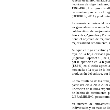
A pesar de la problemática c
hectáreas de trigo harinero,
1994-1995, los trigos cristal
de siembra para el ciclo a
(OEIDRUS, 2011), predominan
Incrementar el potencial de 
va generalmente acompañado
colaborativo de mejoramie
Forestales, Agrícolas y Pec
tiene el objetivo de mejora
mejor calidad, rendimiento, 
Aunque el trigo cristalino
(
roya de la hoja causada p
(Figueroa-López
et al.,
2011).
por la aparición en la regi
(12.6%) en el ciclo agrícol
moderada a la roya de la ho
producción del cultivo, por 
Como resultado de los trabaj
partir del ciclo 2008-2009
liberación de la línea exp
de hábito de crecimiento 
2/BRAMBLING; posteriormente
Su número de cruzamient
individuales y en masa se l