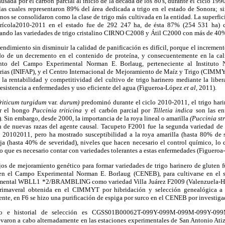
ausada por el carbón parcial al inicio de la década de los 80's, durante el ciclo 1
 las cuales representaron 89% del área dedicada a trigo en el estado de Sonora; si
inos se consolidaron como la clase de trigo más cultivada en la entidad. La superfi
grícola2010-2011 en el estado fue de 292 247 ha, de ésta 87% (254 531 ha) c
do las variedades de trigo cristalino CIRNO C2008 y Átil C2000 con más de 40% de
rendimiento sin disminuir la calidad de panificación es difícil, porque el incremen
 de un decremento en el contenido de proteína, y consecuentemente en la cali
nto del Campo Experimental Norman E. Borlaug, perteneciente al Instituto N
uarias (INIFAP), y el Centro Internacional de Mejoramiento de Maíz y Trigo (CIMMY
r la rentabilidad y competitividad del cultivo de trigo harinero mediante la libe
resistencia a enfermedades y uso eficiente del agua (Figueroa-López
et al,
2011).
Triticum turgidum
var.
durum)
predominó durante el ciclo 2010-2011, el trigo har
or el hongo
Puccinia triticina
y el carbón parcial por
Tilletia indica
son las en
 Sin embargo, desde 2000, la importancia de la roya lineal o amarilla
(Puccinia str
ón de nuevas razas del agente causal. Tacupeto F2001 fue la segunda variedad de
a 20102011, pero ha mostrado susceptibilidad a la roya amarilla (hasta 80% de s
ja (hasta 40% de severidad), niveles que hacen necesario el control químico, lo 
lo que es necesario contar con variedades tolerantes a estas enfermedades (Figuero
os de mejoramiento genético para formar variedades de trigo harinero de gluten f
 en el Campo Experimental Norman E. Borlaug (CENEB), para cultivarse en el s
erimental WBLL1 *2/BRAMBLING como variedad Villa Juárez F2009 (Valenzuela-H
primaveral obtenida en el CIMMYT por hibridación y selección genealógica a
, en F6 se hizo una purificación de espiga por surco en el CENEB por investigad
o e historial de selección es CGSS01B00062T-099Y-099M-099M-099Y-099M
levaron a cabo alternadamente en las estaciones experimentales de San Antonio At