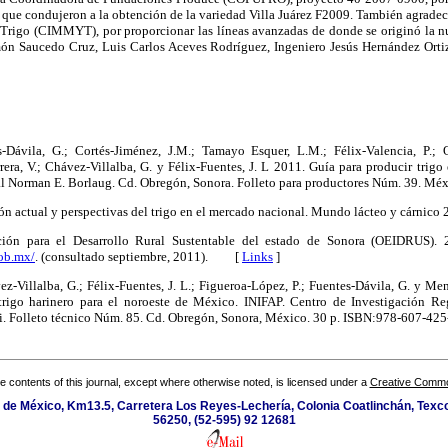
n que condujeron a la obtención de la variedad Villa Juárez F2009. También agrade
rigo (CIMMYT), por proporcionar las líneas avanzadas de donde se originó la n
ón Saucedo Cruz, Luis Carlos Aceves Rodríguez, Ingeniero Jesús Hernández Orti
s-Dávila, G.; Cortés-Jiménez, J.M.; Tamayo Esquer, L.M.; Félix-Valencia, P.; O
rera, V.; Chávez-Villalba, G. y Félix-Fuentes, J. L 2011. Guía para producir trigo
Norman E. Borlaug. Cd. Obregón, Sonora. Folleto para productores Núm. 39. 
ión actual y perspectivas del trigo en el mercado nacional. Mundo lácteo y cárn
ción para el Desarrollo Rural Sustentable del estado de Sonora (OEIDRUS). 20
gob.mx/
. (consultado septiembre, 2011). [
Links
]
ez-Villalba, G.; Félix-Fuentes, J. L.; Figueroa-López, P.; Fuentes-Dávila, G. y Me
trigo harinero para el noroeste de México. INIFAP. Centro de Investigación R
ui. Folleto técnico Núm. 85. Cd. Obregón, Sonora, México. 30 p. ISBN:978-607
the contents of this journal, except where otherwise noted, is licensed under a
Creative Common
de México, Km13.5, Carretera Los Reyes-Lechería, Colonia Coatlinchán, Texc
56250, (52-595) 92 12681