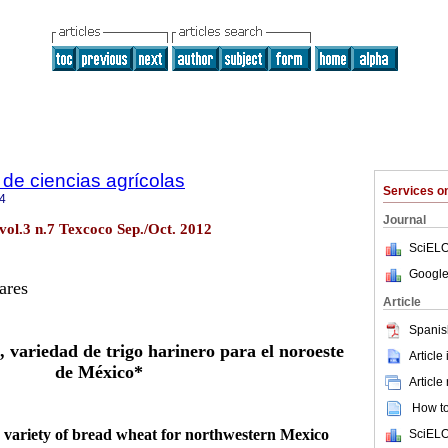
de ciencias agrícolas
Services 
4
Journal
vol.3 n.7 Texcoco Sep./Oct. 2012
SciELO
Google
ares
Article
Spanis
, variedad de trigo harinero para el noroeste
Article
de México*
Article
How to 
, variety of bread wheat for northwestern Mexico
SciELO