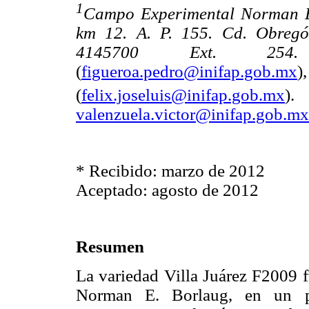
1
Campo Experimental Norman E
km 12. A. P. 155. Cd. Obregó
4145700 Ext. 254.
(
figueroa.pedro@inifap.gob.mx
(
felix.joseluis@inifap.gob.mx
)
valenzuela.victor@inifap.gob.mx
* Recibido: marzo de 2012
Aceptado: agosto de 2012
Resumen
La variedad Villa Juárez F2009 f
Norman E. Borlaug, en un pr