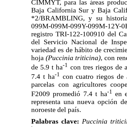
CIMMYT, para las áreas product
Baja California Sur y Baja Cal
*2/BRAMBLING, y su historia
099M-099M-099Y-099M-12Y-0B
registro TRI-122-100910 del Ca
del Servicio Nacional de Inspe
variedad es de hábito de crecimie
hoja
(Puccinia triticina),
con ren
-1
de 5.9 t ha
con tres riegos de a
-1
7.4 t ha
con cuatro riegos de 
parcelas con agricultores coop
-1
F2009 promedió 7.4 t ha
en e
representa una nueva opción de 
noroeste del país.
Palabras clave:
Puccinia tritic