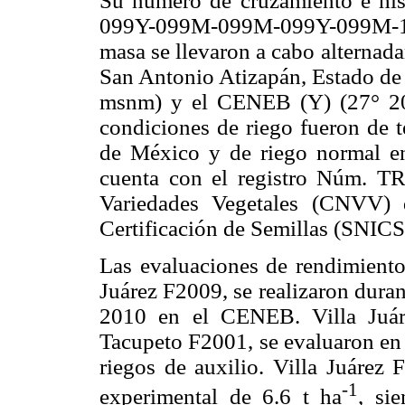
Su número de cruzamiento e hi
099Y-099M-099M-099Y-099M-12Y-
masa se llevaron a cabo alternad
San Antonio Atizapán, Estado de 
msnm) y el CENEB (Y) (27° 20
condiciones de riego fueron de t
de México y de riego normal en
cuenta con el registro Núm. T
Variedades Vegetales (CNVV) 
Certificación de Semillas (SNICS
Las evaluaciones de rendimiento 
Juárez F2009, se realizaron dura
2010 en el CENEB. Villa Juár
Tacupeto F2001, se evaluaron en 
riegos de auxilio. Villa Juárez
-1
experimental de 6.6 t ha
, si