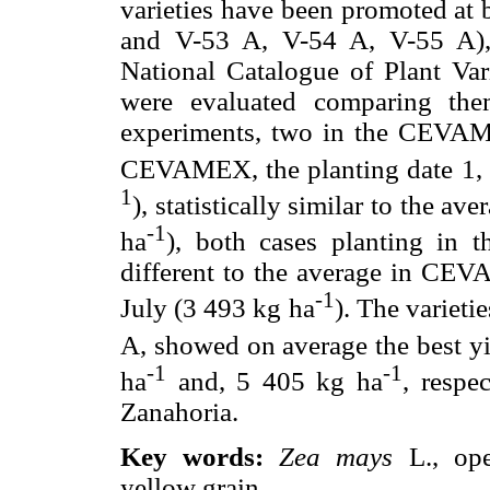
varieties have been promoted at 
and V-53 A, V-54 A, V-55 A), 
National Catalogue of Plant Vari
were evaluated comparing the
experiments, two in the CEVAMEX
CEVAMEX, the planting date 1, h
1
), statistically similar to the
-1
ha
), both cases planting in th
different to the average in CEVA
-1
July (3 493 kg ha
). The variet
A, showed on average the best yi
-1
-1
ha
and, 5 405 kg ha
, respec
Zanahoria.
Key words:
Zea mays
L., open
yellow grain.