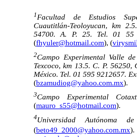
1
Facultad de Estudios Supe
Cuautitlán-Teoloyucan, km 2.5
54700. A. P. 25. Tel. 01 55
(
fhyuler@hotmail.com
), (
virysmi
2
Campo Experimental Valle de
Texcoco, km 13.5. C. P. 56250, 
México. Tel. 01 595 9212657. Ext
(
bzamudiog@yahoo.com.mx
).
3
Campo Experimental Cotax
(
mauro_s55@hotmail.com
).
4
Universidad Autónoma de
(
beto49_2000@yahoo.com.mx