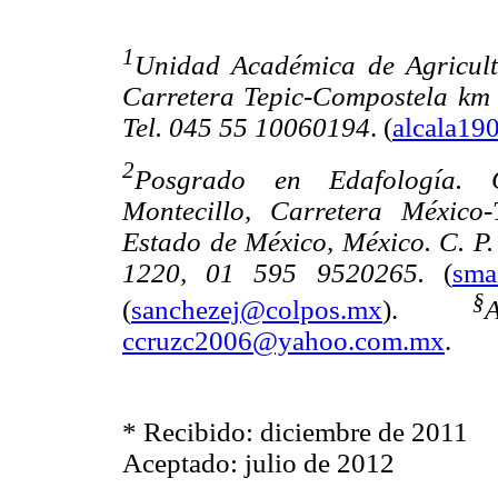
1
Unidad Académica de Agricult
Carretera Tepic-Compostela km 9
Tel. 045 55 10060194
. (
alcala1
2
Posgrado en Edafología. 
Montecillo, Carretera México
Estado de México, México. C. P.
1220, 01 595 9520265.
(
sma
§
(
sanchezej@colpos.mx
).
ccruzc2006@yahoo.com.mx
.
* Recibido: diciembre de 2011
Aceptado: julio de 2012