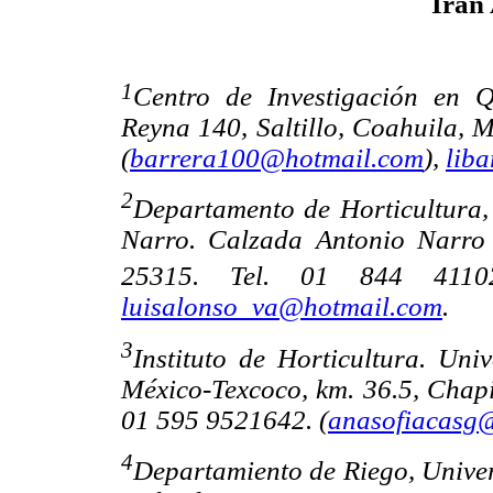
Iran 
1
Centro de Investigación en 
Reyna 140, Saltillo, Coahuila, M
(
barrera100@hotmail.com
),
lib
2
Departamento de Horticultura
Narro. Calzada Antonio Narro 1
25315. Tel. 01 844 411
luisalonso_va@hotmail.com
.
3
Instituto de Horticultura. Un
México-Texcoco, km. 36.5, Chapi
01 595 9521642. (
anasofiacasg
4
Departamiento de Riego, Unive