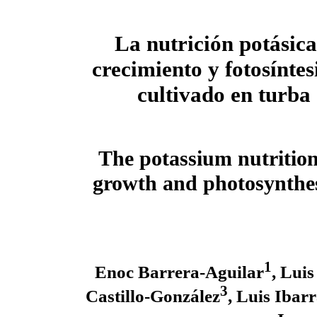
La nutrición potásica
crecimiento y fotosíntes
cultivado en turba
The potassium nutrition
growth and photosynthe
1
Enoc Barrera-Aguilar
, Lui
3
Castillo-González
, Luis Ibar