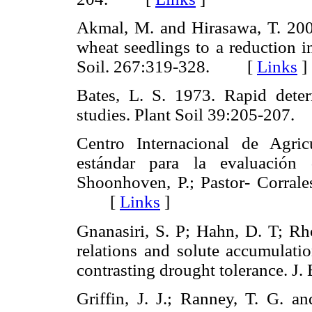
Akmal, M. and Hirasawa, T. 200
wheat seedlings to a reduction in
Soil. 267:319-328. [
Links
]
Bates, L. S. 1973. Rapid determ
studies. Plant Soil 39:205-20
Centro Internacional de Agric
estándar para la evaluación
Shoonhoven, P.; Pastor- Corrales
[
Links
]
Gnanasiri, S. P; Hahn, D. T; Rh
relations and solute accumulati
contrasting drought tolerance.
Griffin, J. J.; Ranney, T. G. 