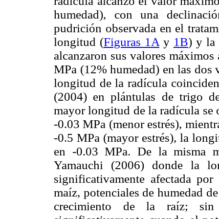
radícula alcanzó el valor máxim
humedad), con una declinació
pudrición observada en el trat
longitud (
Figuras 1A
y
1
B
) y la
alcanzaron sus valores máximos a
MPa (12% humedad) en las dos va
longitud de la radícula coincid
(2004) en plántulas de trigo de
mayor longitud de la radícula se
-0.03 MPa (menor estrés), mientra
-0.5 MPa (mayor estrés), la long
en -0.03 MPa. De la misma m
Yamauchi (2006) donde la lon
significativamente afectada po
maíz, potenciales de humedad de 
crecimiento de la raíz; sin