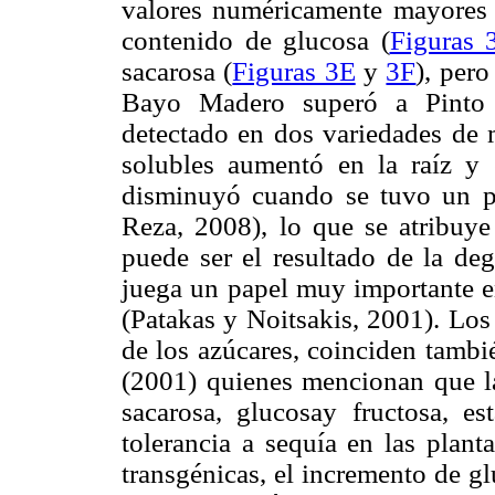
valores numéricamente mayores 
contenido de glucosa (
Figuras 
sacarosa (
Figuras 3E
y
3F
), per
Bayo Madero superó a Pinto V
detectado en dos variedades de 
solubles aumentó en la raíz y 
disminuyó cuando se tuvo un p
Reza, 2008), lo que se atribuye
puede ser el resultado de la de
juega un papel muy importante en
(Patakas y Noitsakis, 2001). Los
de los azúcares, coinciden tambi
(2001) quienes mencionan que la
sacarosa, glucosay fructosa, es
tolerancia a sequía en las plant
transgénicas, el incremento de gl