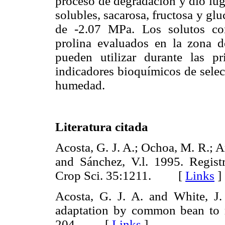
proceso de degradación y dio lug
solubles, sacarosa, fructosa y gl
de -2.07 MPa. Los solutos com
prolina evaluados en la zona de
pueden utilizar durante las 
indicadores bioquímicos de selecc
humedad.
Literatura citada
Acosta, G. J. A.; Ochoa, M. R.; Ar
and Sánchez, V.l. 1995. Regist
Crop Sci. 35:1211. [
Links
]
Acosta, G. J. A. and White, J.
adaptation by common bean to r
204. [
Links
]